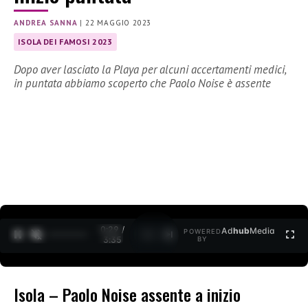
ANDREA SANNA
|
22 MAGGIO 2023
ISOLA DEI FAMOSI 2023
Dopo aver lasciato la Playa per alcuni accertamenti medici,
in puntata abbiamo scoperto che Paolo Noise è assente
0:30 /
Ad
hub
Media
POWERED
1
/
2
3:35
BY
Isola – Paolo Noise assente a inizio