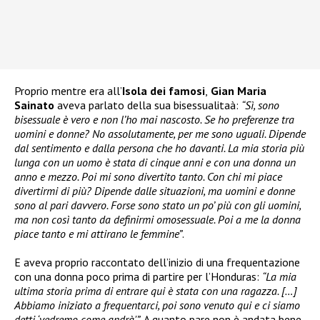
Proprio mentre era all’
Isola dei famosi
,
Gian Maria
Sainato
aveva parlato della sua bisessualitaà:
“Sì, sono
bisessuale è vero e non l’ho mai nascosto. Se ho preferenze tra
uomini e donne? No assolutamente, per me sono uguali. Dipende
dal sentimento e dalla persona che ho davanti. La mia storia più
lunga con un uomo è stata di cinque anni e con una donna un
anno e mezzo. Poi mi sono divertito tanto. Con chi mi piace
divertirmi di più? Dipende dalle situazioni, ma uomini e donne
sono al pari davvero. Forse sono stato un po’ più con gli uomini,
ma non così tanto da definirmi omosessuale. Poi a me la donna
piace tanto e mi attirano le femmine”
.
E aveva proprio raccontato dell’inizio di una frequentazione
con una donna poco prima di partire per l’Honduras:
“La mia
ultima storia prima di entrare qui è stata con una ragazza. […]
Abbiamo iniziato a frequentarci, poi sono venuto qui e ci siamo
detti ‘vedremo come andrà'”
. A quanto pare non è andata bene.