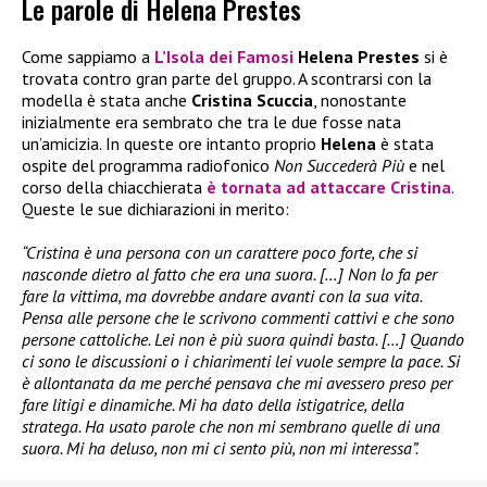
Le parole di Helena Prestes
Come sappiamo a
L’Isola dei Famosi
Helena Prestes
si è
trovata contro gran parte del gruppo. A scontrarsi con la
modella è stata anche
Cristina Scuccia
, nonostante
inizialmente era sembrato che tra le due fosse nata
un’amicizia. In queste ore intanto proprio
Helena
è stata
ospite del programma radiofonico
Non Succederà Più
e nel
corso della chiacchierata
è tornata ad attaccare Cristina
.
Queste le sue dichiarazioni in merito:
“Cristina è una persona con un carattere poco forte, che si
nasconde dietro al fatto che era una suora. […] Non lo fa per
fare la vittima, ma dovrebbe andare avanti con la sua vita.
Pensa alle persone che le scrivono commenti cattivi e che sono
persone cattoliche. Lei non è più suora quindi basta. […] Quando
ci sono le discussioni o i chiarimenti lei vuole sempre la pace. Si
è allontanata da me perché pensava che mi avessero preso per
fare litigi e dinamiche. Mi ha dato della istigatrice, della
stratega. Ha usato parole che non mi sembrano quelle di una
suora. Mi ha deluso, non mi ci sento più, non mi interessa”.