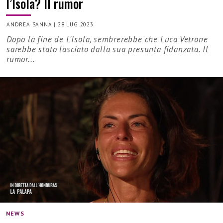
l’Isola? Il rumor
ANDREA SANNA
|
28 LUG 2023
Dopo la fine de L'Isola, sembrerebbe che Luca Vetrone
sarebbe stato lasciato dalla sua presunta fidanzata. Il
rumor...
NEWS