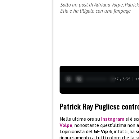
Sotto un post di Adriana Volpe, Patric
Elia e ha litigato con una fanpage
0:28 / 3:35
1
Patrick Ray Pugliese contro
Nelle ultime ore su
Instagram
si è s
Volpe
, nonostante quest’ultima non a
L’opinionista del
GF Vip 6
, infatti, ha
ringraziamento a tutti coloro che la 