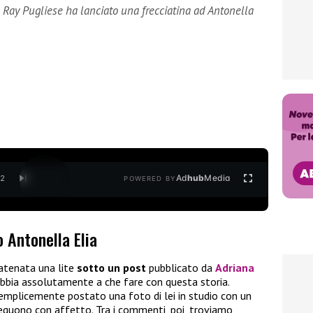
k Ray Pugliese ha lanciato una frecciatina ad Antonella
Ad
hub
Media
/
2
POWERED BY
 Antonella Elia
catenata una lite
sotto un post
pubblicato da
Adriana
bbia assolutamente a che fare con questa storia.
 semplicemente postato una foto di lei in studio con un
seguono con affetto. Tra i commenti, poi, troviamo