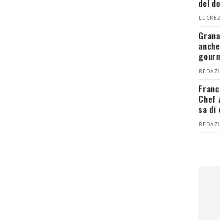
del d
LUCREZ
Grana
anche
gour
REDAZI
Franc
Chef 
sa di
REDAZI