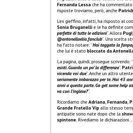
Fernanda Lessa
che ha commentato co
risposte troviamo, però, anche
Patric
L’ex gieffino, infatti, ha risposto a
Sonia Bruganelli
e le ha definite com
perfette di tutte le edizioni
“. Allora
Pugl
@antonellaelia.fanclub
“. Una scelta s
ha fatto notare: “
Hai taggato la fanpa
che lui è stato
bloccato da Antonella
La pagina, quindi, prosegue scrivendo: 
esisti. Guarda un po’ la differenza
“.
Patri
vicenda voi due
“. Anche un altro utent
seriamente imbarazzo per te. Hai 43 ann
anni a questa parte. Go get some help a
va con l’inglese?
“.
Ricordiamo che
Adriana
,
Fernanda
,
P
Grande Fratello Vip
allo stesso tem
antipatie sono nate dopo che la
showg
spintone
. Rivediamo le dichiarazioni…