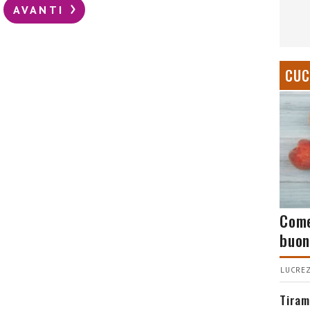
AVANTI
CUC
Come
buon
LUCREZ
Tiram