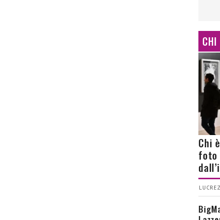
CHI
Chi 
foto
dall
LUCREZ
BigMa
Lazze