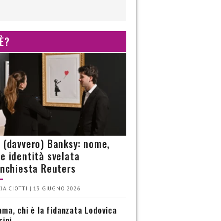
 È?
è (davvero) Banksy: nome,
 e identità svelata
’inchiesta Reuters
IA CIOTTI | 13 GIUGNO 2026
ma, chi è la fidanzata Lodovica
rini