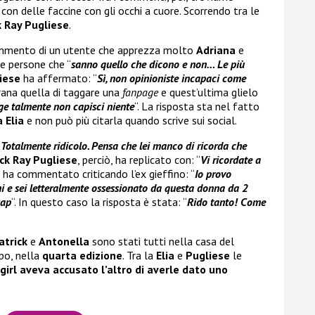
n delle faccine con gli occhi a cuore. Scorrendo tra le
k Ray Pugliese
.
l commento di un utente che apprezza molto
Adriana
e
e persone che “
sanno quello che dicono e non… Le più
iese
ha affermato: “
Sì, non opinioniste incapaci come
trana quella di taggare una
fanpage
e quest’ultima glielo
ge talmente non capisci niente
“. La risposta sta nel fatto
 Elia
e non può più citarla quando scrive sui social.
“
Totalmente ridicolo. Pensa che lei manco di ricorda che
ck Ray Pugliese
, perciò, ha replicato con: “
Vi ricordate a
e ha commentato criticando l’ex gieffino: “
Io provo
i e sei letteralmente ossessionato da questa donna da 2
sap
“. In questo caso la risposta è stata: “
Rido tanto! Come
atrick
e
Antonella
sono stati tutti nella casa del
po, nella
quarta edizione
. Tra la
Elia
e
Pugliese
le
irl aveva accusato l’altro di averle dato uno