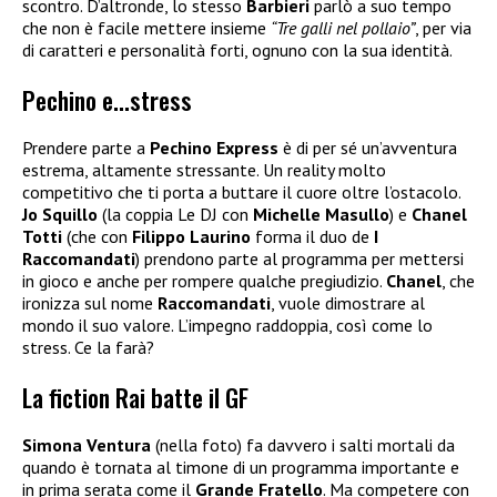
scontro. D’altronde, lo stesso
Barbieri
parlò a suo tempo
che non è facile mettere insieme
“Tre galli nel pollaio”
, per via
di caratteri e personalità forti, ognuno con la sua identità.
Pechino e…stress
Prendere parte a
Pechino Express
è di per sé un’avventura
estrema, altamente stressante. Un reality molto
competitivo che ti porta a buttare il cuore oltre l’ostacolo.
Jo Squillo
(la coppia Le DJ con
Michelle Masullo
) e
Chanel
Totti
(che con
Filippo Laurino
forma il duo de
I
Raccomandati
) prendono parte al programma per mettersi
in gioco e anche per rompere qualche pregiudizio.
Chanel
, che
ironizza sul nome
Raccomandati
, vuole dimostrare al
mondo il suo valore. L’impegno raddoppia, così come lo
stress. Ce la farà?
La fiction Rai batte il GF
Simona Ventura
(nella foto) fa davvero i salti mortali da
quando è tornata al timone di un programma importante e
in prima serata come il
Grande Fratello
. Ma competere con