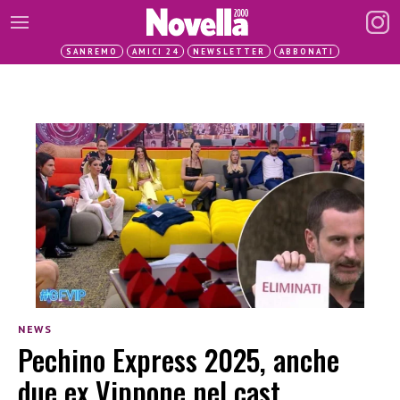
SANREMO
AMICI 24
NEWSLETTER
ABBONATI
NEWS
Pechino Express 2025, anche
due ex Vippone nel cast