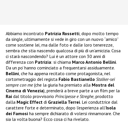
Abbiamo incontrato
Patrizia Rossetti
, dopo molto tempo
da single, ultimamente si vede in giro con un nuovo “amico”
come sostiene lei, ma dalle foto e dalle loro tenerezze,
sembra che stia nascendo qualcosa di più di un’amicizia. Cosa
ci starà nascondendo? Lui è un attore con 30 anni di
differenza con
Patrizia
: si chiama
Marco Antonio Bellini
.
Da un po’ hanno cominciato a frequentarsi assiduamente.
Bellini
, che ha appena recitato come protagonista, nel
cortometraggio del regista
Fabio Bastianello
Stalker-sei
sempre con me
(che la giuria ha premiato alla
Mostra del
Cinema di Venezia
), prenderà a breve parte a un film per la
Rai
dal titolo provvisorio
Principesse e Streghe
, prodotto
dalla
Magic Effect
di
Graziella Terrei
. Lei conduttrice dal
carattere forte e determinato, dopo l’esperienza all’
Isola
dei Famosi
ha sempre dichiarato di volersi rinnamorare. Che
sia la volta buona? Ecco cosa ci ha rivelato.