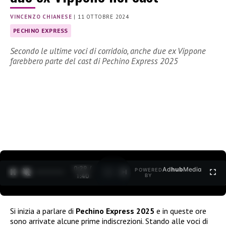
VINCENZO CHIANESE
|
11 OTTOBRE 2024
PECHINO EXPRESS
Secondo le ultime voci di corridoio, anche due ex Vippone
farebbero parte del cast di Pechino Express 2025
0:30 /
Ad
hub
Media
POWERED
1
/
2
1:40
BY
Si inizia a parlare di
Pechino Express 2025
e in queste ore
sono arrivate alcune prime indiscrezioni. Stando alle voci di