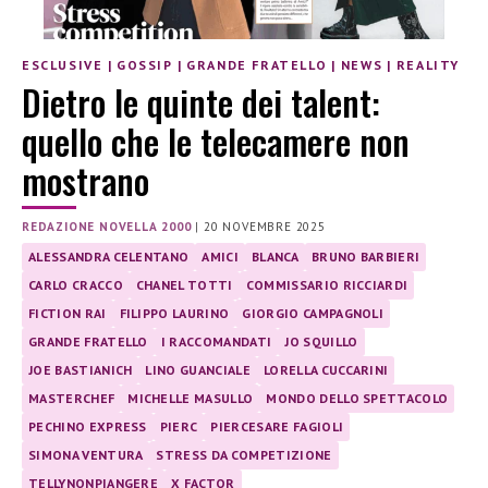
ESCLUSIVE
|
GOSSIP
|
GRANDE FRATELLO
|
NEWS
|
REALITY
Dietro le quinte dei talent:
quello che le telecamere non
mostrano
REDAZIONE NOVELLA 2000
|
20 NOVEMBRE 2025
ALESSANDRA CELENTANO
AMICI
BLANCA
BRUNO BARBIERI
CARLO CRACCO
CHANEL TOTTI
COMMISSARIO RICCIARDI
FICTION RAI
FILIPPO LAURINO
GIORGIO CAMPAGNOLI
GRANDE FRATELLO
I RACCOMANDATI
JO SQUILLO
JOE BASTIANICH
LINO GUANCIALE
LORELLA CUCCARINI
MASTERCHEF
MICHELLE MASULLO
MONDO DELLO SPETTACOLO
PECHINO EXPRESS
PIERC
PIERCESARE FAGIOLI
SIMONA VENTURA
STRESS DA COMPETIZIONE
TELLYNONPIANGERE
X FACTOR