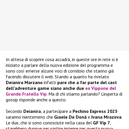
In attesa di scoprire cosa accadrà, in queste ore in rete si è
iniziato a parlare della nuova edizione del programma e
sono così emerse alcune voci di corridoio che stanno già
facendo discutere il web. Stando a quanto ha rivelato
Deianira Marzano
infatti
pare che a far parte del cast
dell’adventure game siano anche due
ex Vippone del
Grande Fratello Vip
. Ma di chi stiamo parlando? L’esperta di
gossip risponde anche a questo.
Secondo
Deianira
, a partecipare a
Pechino Express 2025
saranno nientemeno che
Giaele De Donà
e
Ivana Mrazova
.
Le due, che si sono conosciute nella casa del
GF Vip 7
,
starebbero dunque per partire insieme per questa nuova