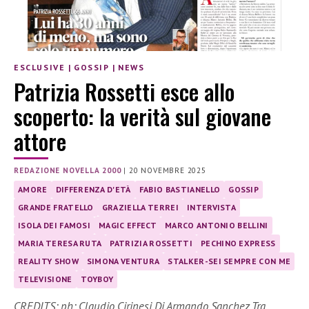
ESCLUSIVE
|
GOSSIP
|
NEWS
Patrizia Rossetti esce allo
scoperto: la verità sul giovane
attore
REDAZIONE NOVELLA 2000
|
20 NOVEMBRE 2025
AMORE
DIFFERENZA D'ETÀ
FABIO BASTIANELLO
GOSSIP
GRANDE FRATELLO
GRAZIELLA TERREI
INTERVISTA
ISOLA DEI FAMOSI
MAGIC EFFECT
MARCO ANTONIO BELLINI
MARIA TERESA RUTA
PATRIZIA ROSSETTI
PECHINO EXPRESS
REALITY SHOW
SIMONA VENTURA
STALKER-SEI SEMPRE CON ME
TELEVISIONE
TOYBOY
CREDITS: ph: Claudio Cirinesi Di Armando Sanchez Tra