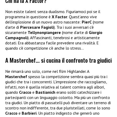
Chi ha la X Factor?
Non esiste talent senza dualismo. Figuriamoci poi se il
programma in questione è
X Factor
. Quest’anno vive
dell’esplosione di un nuovo astro nascente:
PierC
(nome
d’arte di
Piercesare Fagioli
). Tra i suoi avversari c’è
sicuramente
Tellynonpiangere
(nome d’arte di
Giorgio
Campagnoli
). Affascinanti, tenebrosi e artisticamente
dotati. Era abbastanza facile prevedere una rivalità. E
quando c’è competizione c’è anche lo stress…
A Masterchef… si cucina il confronto tra giudici
Ne rimarrà uno solo, come nel film Highlander. A
Masterchef
spesso la competizione sembra quasi più tra i
giudici che tra i concorrenti. L’impressione che raccogliamo,
infatti, non è quella relativa al talent com’era agli albori,
quando
Cracco
e
Bastianich
erano soliti catechizzare i
partecipanti con un linguaggio colorito. Ma più un confronto
tra giudici. Un piatto di passatelli può diventare un terreno di
scontro non indifferente, tra due pluristellati, come lo sono
Cracco
e
Barbieri
. Un piatto indigesto che generò uno