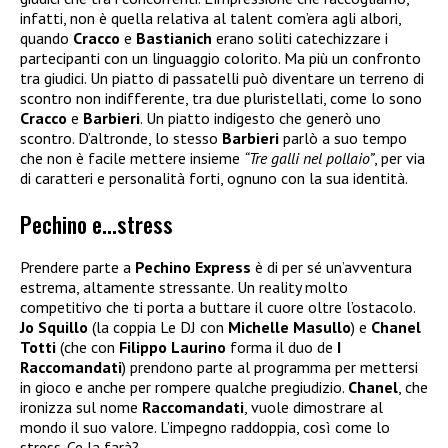
infatti, non è quella relativa al talent com’era agli albori,
quando
Cracco
e
Bastianich
erano soliti catechizzare i
partecipanti con un linguaggio colorito. Ma più un confronto
tra giudici. Un piatto di passatelli può diventare un terreno di
scontro non indifferente, tra due pluristellati, come lo sono
Cracco
e
Barbieri
. Un piatto indigesto che generò uno
scontro. D’altronde, lo stesso
Barbieri
parlò a suo tempo
che non è facile mettere insieme
“Tre galli nel pollaio”
, per via
di caratteri e personalità forti, ognuno con la sua identità.
Pechino e…stress
Prendere parte a
Pechino Express
è di per sé un’avventura
estrema, altamente stressante. Un reality molto
competitivo che ti porta a buttare il cuore oltre l’ostacolo.
Jo Squillo
(la coppia Le DJ con
Michelle Masullo
) e
Chanel
Totti
(che con
Filippo Laurino
forma il duo de
I
Raccomandati
) prendono parte al programma per mettersi
in gioco e anche per rompere qualche pregiudizio.
Chanel
, che
ironizza sul nome
Raccomandati
, vuole dimostrare al
mondo il suo valore. L’impegno raddoppia, così come lo
stress. Ce la farà?