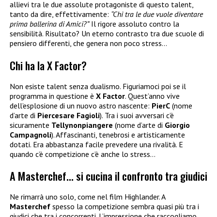
allievi tra le due assolute protagoniste di questo talent,
tanto da dire, effettivamente:
“Chi tra le due vuole diventare
prima ballerina di Amici?”
Il rigore assoluto contro la
sensibilità. Risultato? Un eterno contrasto tra due scuole di
pensiero differenti, che genera non poco stress…
Chi ha la X Factor?
Non esiste talent senza dualismo. Figuriamoci poi se il
programma in questione è
X Factor
. Quest’anno vive
dell’esplosione di un nuovo astro nascente:
PierC
(nome
d’arte di
Piercesare Fagioli
). Tra i suoi avversari c’è
sicuramente
Tellynonpiangere
(nome d’arte di
Giorgio
Campagnoli
). Affascinanti, tenebrosi e artisticamente
dotati. Era abbastanza facile prevedere una rivalità. E
quando c’è competizione c’è anche lo stress…
A Masterchef… si cucina il confronto tra giudici
Ne rimarrà uno solo, come nel film Highlander. A
Masterchef
spesso la competizione sembra quasi più tra i
giudici che tra i concorrenti. L’impressione che raccogliamo,