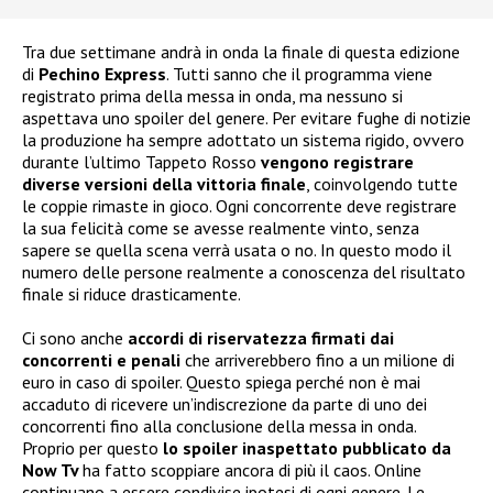
Tra due settimane andrà in onda la finale di questa edizione
di
Pechino Express
. Tutti sanno che il programma viene
registrato prima della messa in onda, ma nessuno si
aspettava uno spoiler del genere. Per evitare fughe di notizie
la produzione ha sempre adottato un sistema rigido, ovvero
durante l’ultimo Tappeto Rosso
vengono registrare
diverse versioni della vittoria finale
, coinvolgendo tutte
le coppie rimaste in gioco. Ogni concorrente deve registrare
la sua felicità come se avesse realmente vinto, senza
sapere se quella scena verrà usata o no. In questo modo il
numero delle persone realmente a conoscenza del risultato
finale si riduce drasticamente.
Ci sono anche
accordi di riservatezza firmati dai
concorrenti e penali
che arriverebbero fino a un milione di
euro in caso di spoiler. Questo spiega perché non è mai
accaduto di ricevere un’indiscrezione da parte di uno dei
concorrenti fino alla conclusione della messa in onda.
Proprio per questo
lo spoiler inaspettato pubblicato da
Now Tv
ha fatto scoppiare ancora di più il caos. Online
continuano a essere condivise ipotesi di ogni genere. Le