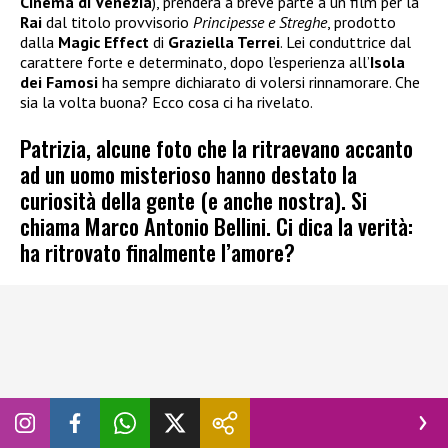
Cinema di Venezia
), prenderà a breve parte a un film per la
Rai
dal titolo provvisorio
Principesse e Streghe
, prodotto
dalla
Magic Effect
di
Graziella Terrei
. Lei conduttrice dal
carattere forte e determinato, dopo l’esperienza all’
Isola
dei Famosi
ha sempre dichiarato di volersi rinnamorare. Che
sia la volta buona? Ecco cosa ci ha rivelato.
Patrizia, alcune foto che la ritraevano accanto
ad un uomo misterioso hanno destato la
curiosità della gente (e anche nostra). Si
chiama Marco Antonio Bellini. Ci dica la verità:
ha ritrovato finalmente l’amore?