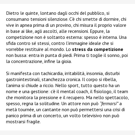
Dietro le quinte, lontano dagli occhi del pubblico, si
consumano tensioni silenziose. C’è chi smette di dormire, chi
vive in apnea prima di un provino, chi misura il proprio valore
in base ai like, agli ascolti, alle recensioni. Eppure, la
competizione non è soltanto esterna: spesso è interna. Una
sfida contro sé stessi, contro l’immagine ideale che si
vorrebbe restituire al mondo. Lo
stress da competizione
non bussa: entra in punta di piedi. Prima ti toglie il sonno, poi
la concentrazione, infine la gioia.
Si manifesta con tachicardia, irritabilità, insonnia, disturbi
gastrointestinali, stanchezza cronica. Il corpo si ribella,
l’anima si chiude a riccio. Nello sport, tutto questo ha un
nome e una gestione: c’è il mental coach, il fisiologo, il team
che monitora la pressione e il recupero. Ma nello spettacolo,
spesso, regna la solitudine. Un attore non può
“fermarsi”
a
metà tournée, un cantante non può permettersi una crisi di
panico prima di un concerto, un volto televisivo non può
mostrarsi fragile.