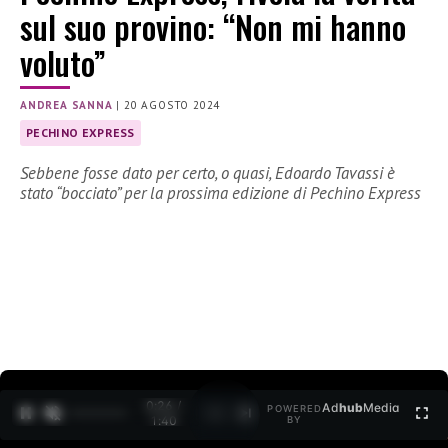
sul suo provino: “Non mi hanno
voluto”
ANDREA SANNA
|
20 AGOSTO 2024
PECHINO EXPRESS
Sebbene fosse dato per certo, o quasi, Edoardo Tavassi è
stato “bocciato” per la prossima edizione di Pechino Express
0:28 /
Ad
hub
Media
POWERED
1
/
2
1:40
BY