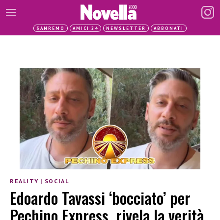
SANREMO
AMICI 24
NEWSLETTER
ABBONATI
REALITY
|
SOCIAL
Edoardo Tavassi ‘bocciato’ per
Pechino Express, rivela la verità