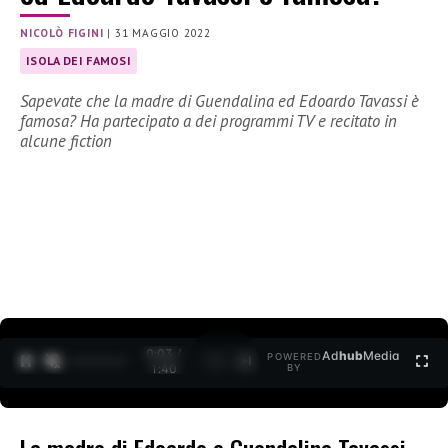
NICOLÒ FIGINI
|
31 MAGGIO 2022
ISOLA DEI FAMOSI
Sapevate che la madre di Guendalina ed Edoardo Tavassi è
famosa? Ha partecipato a dei programmi TV e recitato in
alcune fiction
0:04 /
Ad
hub
Media
POWERED
1
/
2
1:40
BY