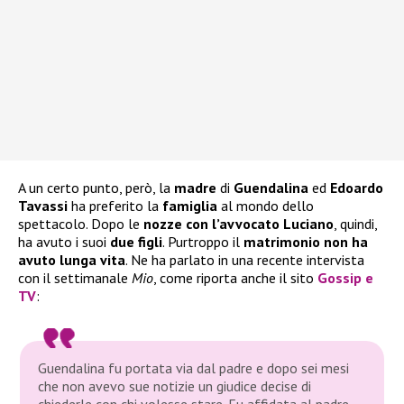
A un certo punto, però, la
madre
di
Guendalina
ed
Edoardo
Tavassi
ha preferito la
famiglia
al mondo dello
spettacolo. Dopo le
nozze con l’avvocato Luciano
, quindi,
ha avuto i suoi
due figli
. Purtroppo il
matrimonio non ha
avuto lunga vita
. Ne ha parlato in una recente intervista
con il settimanale
Mio
, come riporta anche il sito
Gossip e
TV
:
Guendalina fu portata via dal padre e dopo sei mesi
che non avevo sue notizie un giudice decise di
chiederle con chi volesse stare. Fu affidata al padre