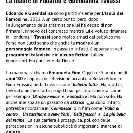
La madre di Edoardo e Guendalina Tavassi
Edoardo
e
Guendalina
sono partiti insieme per
L’Isola dei
Famosi
nel 2022. A un certo punto, però, dopo
l’allungamento della trasmissione lei ha deciso di non
firmare il rinnovo del contratto mentre lui è voluto rimanere
in Honduras. I
Tavassi
sono molto amati dal pubblico ma
forse non tutti sanno che anche la
madre
è un
personaggio famoso
. In passato, infatti, è apparsa in vari
programmi televisivi
e in
alcune fiction
italiane
importanti. Ma partiamo dall’inizio.
La mamma si chiama
Emanuela Finn
. Oggi ha 55 anni e negli
anni ’80
è apparsa in televisione accanto a Renzo Arbore e
Nino Frassica nella trasmissione “
Indietro tutta
“. Ha, inoltre,
lavorato anche in altri progetti sul piccolo schermo, come
per esempio “
L’Araba Fenice
” e “
Fantastico
“. Ma non solo. Ha
anche alle spalle un passato da
attrice
. Qualcuno, infatti,
potrebbe ricordarla in “
Commesse
” o in film come “
Palla al
centro
“, “
Un tassinaro a New York
“, “
Belli freschi
” e “
La più bella
del reame
“. La sua carriera è proseguita, poi, con delle
partecipazioni in alcune pubblicità di importanti
marche di
gelato
.