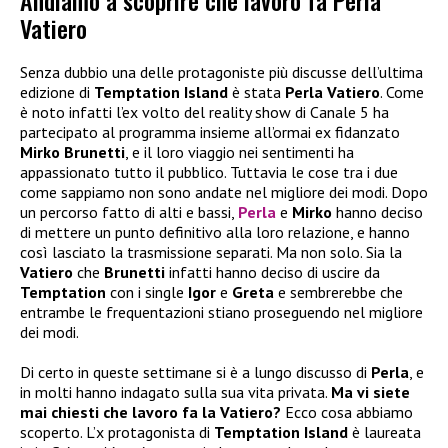
Andiamo a scoprire che lavoro fa Perla
Vatiero
Senza dubbio una delle protagoniste più discusse dell’ultima
edizione di
Temptation Island
è stata
Perla Vatiero
. Come
è noto infatti l’ex volto del reality show di Canale 5 ha
partecipato al programma insieme all’ormai ex fidanzato
Mirko Brunetti
, e il loro viaggio nei sentimenti ha
appassionato tutto il pubblico. Tuttavia le cose tra i due
come sappiamo non sono andate nel migliore dei modi. Dopo
un percorso fatto di alti e bassi,
Perla
e
Mirko
hanno deciso
di mettere un punto definitivo alla loro relazione, e hanno
così lasciato la trasmissione separati. Ma non solo. Sia la
Vatiero
che
Brunetti
infatti hanno deciso di uscire da
Temptation
con i single
Igor
e
Greta
e sembrerebbe che
entrambe le frequentazioni stiano proseguendo nel migliore
dei modi.
Di certo in queste settimane si è a lungo discusso di
Perla
, e
in molti hanno indagato sulla sua vita privata.
Ma vi siete
mai chiesti che lavoro fa la Vatiero?
Ecco cosa abbiamo
scoperto. L’x protagonista di
Temptation Island
è laureata