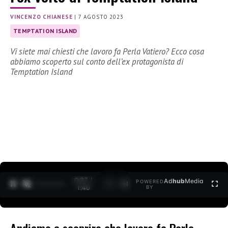
VINCENZO CHIANESE
|
7 AGOSTO 2023
TEMPTATION ISLAND
Vi siete mai chiesti che lavoro fa Perla Vatiero? Ecco cosa
abbiamo scoperto sul conto dell’ex protagonista di
Temptation Island
0:28 /
Ad
hub
Media
POWERED
1
/
2
1:40
BY