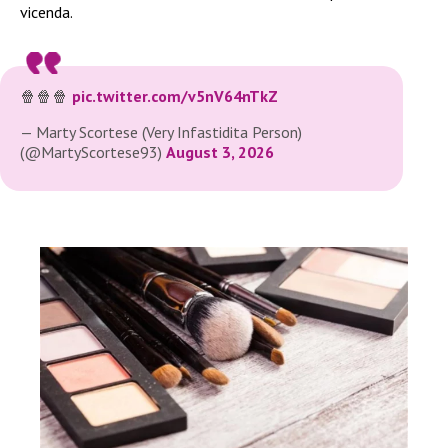
vicenda.
🍿🍿🍿
pic.twitter.com/v5nV64nTkZ
— Marty Scortese (Very Infastidita Person)
(@MartyScortese93)
August 3, 2026