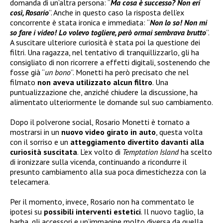
domanda di un’altra persona: “
Ma cosa è successo? Non eri
così, Rosario
”. Anche in questo caso la risposta dell’ex
concorrente è stata ironica e immediata: “
Non lo so! Non mi
so fare i video! Lo volevo togliere, però ormai sembrava brutto
”.
A suscitare ulteriore curiosità è stata poi la questione dei
filtri. Una ragazza, nel tentativo di tranquillizzarlo, gli ha
consigliato di non ricorrere a effetti digitali, sostenendo che
fosse già “
un bono
”. Monetti ha però precisato che nel
filmato
non aveva utilizzato alcun filtro
. Una
puntualizzazione che, anziché chiudere la discussione, ha
alimentato ulteriormente le domande sul suo cambiamento.
Dopo il polverone social, Rosario Monetti è tornato a
mostrarsi in un
nuovo video girato in auto
, questa volta
con il sorriso e un
atteggiamento divertito davanti alla
curiosità suscitata
. L’ex volto di
Temptation Island
ha scelto
di ironizzare sulla vicenda, continuando a ricondurre il
presunto cambiamento alla sua poca dimestichezza con la
telecamera.
Per il momento, invece, Rosario non ha commentato le
ipotesi su
possibili interventi estetici
. Il nuovo taglio, la
barba, gli accessori e un’immagine molto diversa da quella