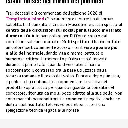
Island finisce nel mirino del pubblico
Tra i dettagli più commentati dell’edizione 2026 di
Temptation Island
c’è sicuramente il make up di Soraya
Sabetta. La fidanzata di Cristian Mascolino è stata spesso
al
centro delle discussioni sui social per il trucco mostrato
durante i falò
, in particolare per l’effetto creato dal
correttore sul suo incarnato. Molti spettatori hanno notato
un colore particolarmente acceso, con il
viso apparso più
giallo del normale
, dando vita a meme, battute e
numerose critiche. Il momento più discusso è arrivato
durante il primo falò, quando diversi utenti hanno
sottolineato il contrasto tra la base utilizzata dalla
ragazza romana e il resto del volto. Puntata dopo puntata,
il pubblico ha continuato a commentare la scelta dei
prodotti, soprattutto per quanto riguarda la tonalità del
correttore, ritenuta da molti poco adatta alla sua pelle. Non
sono mancati paragoni ironici e commenti negativi, anche se
dietro quel risultato televisivo potrebbe esserci una
spiegazione tecnica legata alle riprese.