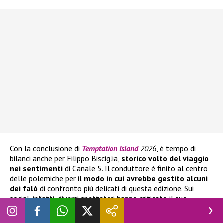
Con la conclusione di
Temptation Island
2026
, è tempo di
bilanci anche per Filippo Bisciglia,
storico volto del viaggio
nei sentimenti
di Canale 5. Il conduttore è finito al centro
delle polemiche per il
modo in cui avrebbe gestito alcuni
dei falò
di confronto più delicati di questa edizione. Sui
social, infatti, diversi spettatori hanno criticato il suo
atteggiamento, ritenendolo in alcuni momenti
troppo
coinvolto nelle vicende delle coppie e non abbastanza