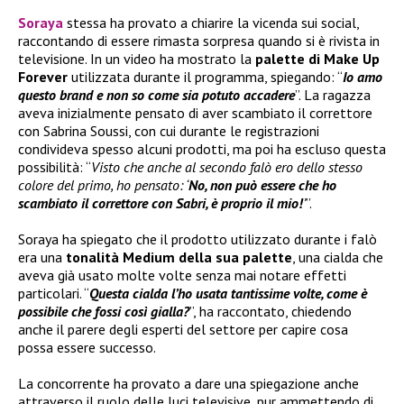
Soraya
stessa ha provato a chiarire la vicenda sui social,
raccontando di essere rimasta sorpresa quando si è rivista in
televisione. In un video ha mostrato la
palette di
Make Up
Forever
utilizzata durante il programma, spiegando: “
Io amo
questo brand e non so come sia potuto accadere
”. La ragazza
aveva inizialmente pensato di aver scambiato il correttore
con Sabrina Soussi, con cui durante le registrazioni
condivideva spesso alcuni prodotti, ma poi ha escluso questa
possibilità: “
Visto che anche al secondo falò ero dello stesso
colore del primo, ho pensato: ‘
No, non può essere che ho
scambiato il correttore con Sabri, è proprio il mio!
’
”.
Soraya ha spiegato che il prodotto utilizzato durante i falò
era una
tonalità Medium della sua palette
, una cialda che
aveva già usato molte volte senza mai notare effetti
particolari. “
Questa cialda l’ho usata tantissime volte, come è
possibile che fossi così gialla?
”, ha raccontato, chiedendo
anche il parere degli esperti del settore per capire cosa
possa essere successo.
La concorrente ha provato a dare una spiegazione anche
attraverso il ruolo delle luci televisive, pur ammettendo di