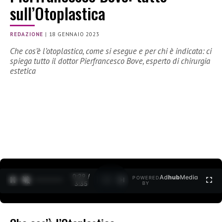
sull’Otoplastica
REDAZIONE
|
18 GENNAIO 2023
Che cos’è l’otoplastica, come si esegue e per chi è indicata: ci
spiega tutto il dottor Pierfrancesco Bove, esperto di chirurgia
estetica
0:30 /
Ad
hub
Media
POWERED
1
/
2
3:35
BY