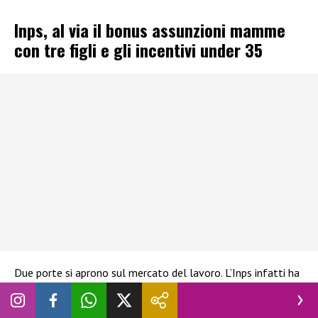
Inps, al via il bonus assunzioni mamme
con tre figli e gli incentivi under 35
Due porte si aprono sul mercato del lavoro. L’Inps infatti ha
pubblicato due provvedimenti: il primo riguarda l’esonero
contributivo per chi assume madri con almeno tre figli, il
secondo invece riguarda l’incentivo alla stabilizzazione dei