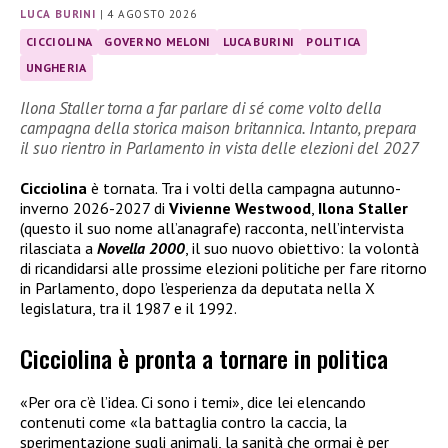
LUCA BURINI
|
4 AGOSTO 2026
CICCIOLINA
GOVERNO MELONI
LUCA BURINI
POLITICA
UNGHERIA
Ilona Staller torna a far parlare di sé come volto della
campagna della storica maison britannica. Intanto, prepara
il suo rientro in Parlamento in vista delle elezioni del 2027
Cicciolina
è tornata. Tra i volti della campagna autunno-
inverno 2026-2027 di
Vivienne Westwood
,
Ilona Staller
(questo il suo nome all’anagrafe) racconta, nell’intervista
rilasciata a
Novella 2000
, il suo nuovo obiettivo: la volontà
di ricandidarsi alle prossime elezioni politiche per fare ritorno
in Parlamento, dopo l’esperienza da deputata nella X
legislatura, tra il 1987 e il 1992.
Cicciolina è pronta a tornare in politica
«Per ora c’è l’idea. Ci sono i temi», dice lei elencando
contenuti come «la battaglia contro la caccia, la
sperimentazione sugli animali, la sanità che ormai è per