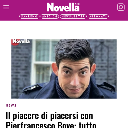
SANREMO
AMICI 24
NEWSLETTER
ABBONATI
NEWS
Il piacere di piacersi con
Pierfrancesco Bove: tutto