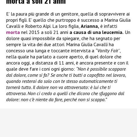
morta a soli 21 anni
E’ la paura più grande di un genitore, quella di sopravvivere ai
propri figli. E’ quello che purtroppo è successo a Marina Giulia
Cavalli e Roberto Alpi. La loro figlia,
Arianna,
è infatti
morta
nel 2015 a soli 21 anni
a causa di una leucemia.
Un
dolore quasi impossibile da spiegare, che ha segnato per
sempre la vita dei due attori. Marina Giulia Cavalli ha
concesso una lunga e toccante intervista a
“Vanity Fai
r”,
nella quale ha parlato a cuore aperto, di quel dolore che
ancora oggi, a distanza di 11 anni, è ancora presente e con il
quale deve fare i coni ogni giorno:
“Non è possibile scappare
dal dolore, come si fa? Se anche ti butti a capofitto nel lavoro,
quando resterai da solo con te stesso automaticamente ti
tornerà tutto. Il dolore non va attraversato: è lui che ti
attraversa. Non ci credo a quelli che dicono che sfuggono dal
dolore: non c’è niente da fare, perché non si scappa.”