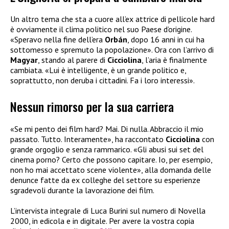
Un altro tema che sta a cuore all’ex attrice di pellicole hard
è ovviamente il clima politico nel suo Paese d’origine.
«Speravo nella fine dell’era
Orbán
, dopo 16 anni in cui ha
sottomesso e spremuto la popolazione». Ora con l’arrivo di
Magyar
, stando al parere di
Cicciolina
, l’aria è finalmente
cambiata. «Lui è intelligente, è un grande politico e,
soprattutto, non deruba i cittadini. Fa i loro interessi».
Nessun rimorso per la sua carriera
«Se mi pento dei film hard? Mai. Di nulla. Abbraccio il mio
passato. Tutto. Interamente», ha raccontato
Cicciolina
con
grande orgoglio e senza rammarico. «Gli abusi sui set del
cinema porno? Certo che possono capitare. Io, per esempio,
non ho mai accettato scene violente», alla domanda delle
denunce fatte da ex colleghe del settore su esperienze
sgradevoli durante la lavorazione dei film.
L’intervista integrale di Luca Burini sul numero di Novella
2000, in edicola e in digitale. Per avere la vostra copia