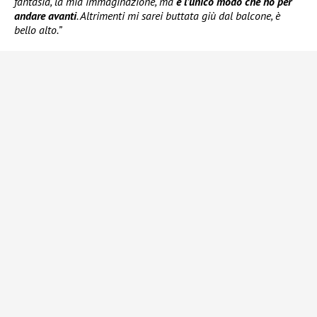
fantasia, la mia immaginazione, ma
è l’unico modo che ho per
andare avanti
. Altrimenti mi sarei buttata giù dal balcone, è
bello alto.”