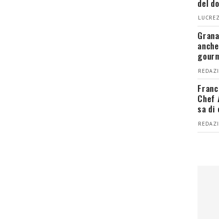
del d
LUCREZ
Grana
anche
gour
REDAZI
Franc
Chef 
sa di
REDAZI