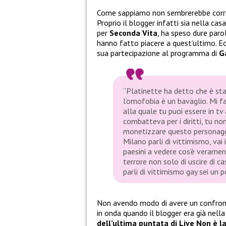
Come sappiamo non sembrerebbe corr
Proprio il blogger infatti sia nella cas
per
Seconda Vita
, ha speso dure par
hanno fatto piacere a quest’ultimo. Ec
sua partecipazione al programma di
G
“Platinette ha detto che è st
l’omofobia è un bavaglio. Mi f
alla quale tu puoi essere in tv
combatteva per i diritti, tu n
monetizzare questo personaggi
Milano parli di vittimismo, vai i
paesini a vedere cos’è veramen
terrore non solo di uscire di ca
parli di vittimismo gay sei un p
Non avendo modo di avere un confron
in onda quando il blogger era già nella
dell’ultima puntata di Live Non è l