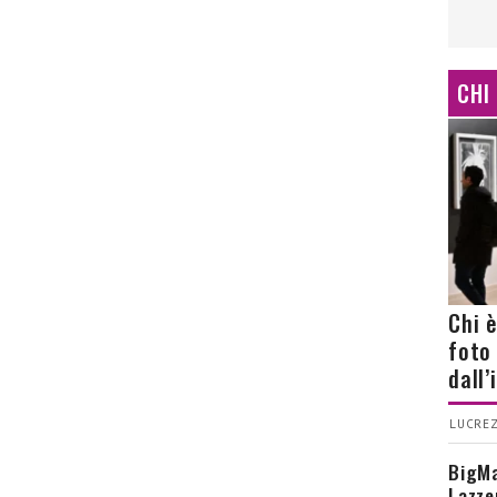
CHI
Chi 
foto
dall
LUCREZ
BigMa
Lazze