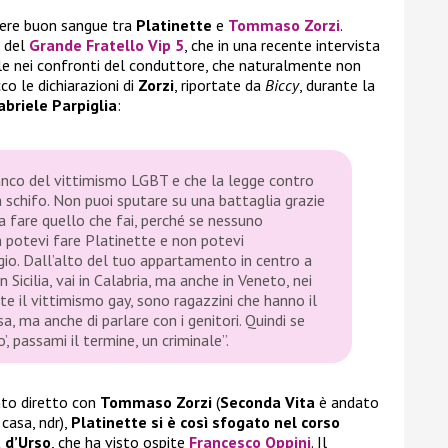
ere buon sangue tra
Platinette
e
Tommaso Zorzi
.
a del
Grande Fratello Vip 5
, che in una recente intervista
ole nei confronti del conduttore, che naturalmente non
co le dichiarazioni di
Zorzi
, riportate da
Biccy
, durante la
abriele Parpiglia
:
anco del vittimismo LGBT e che la legge contro
a schifo. Non puoi sputare su una battaglia grazie
 a fare quello che fai, perché se nessuno
on potevi fare Platinette e non potevi
o. Dall’alto del tuo appartamento in centro a
n Sicilia, vai in Calabria, ma anche in Veneto, nei
te il vittimismo gay, sono ragazzini che hanno il
sa, ma anche di parlare con i genitori. Quindi se
o’, passami il termine, un criminale”.
to diretto con
Tommaso Zorzi
(
Seconda Vita
è andato
 casa, ndr),
Platinette si è così sfogato nel corso
a d’Urso
, che ha visto ospite
Francesco Oppini
. Il