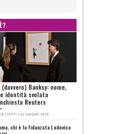
 È?
è (davvero) Banksy: nome,
 e identità svelata
’inchiesta Reuters
IA CIOTTI | 13 GIUGNO 2026
ma, chi è la fidanzata Lodovica
rini