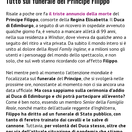
Tutto sul funerale del Principe Filippo
Risale a poche ore fa
il triste annuncio della
morte
del
Principe Filippo
, consorte della
Regina Elisabetta
. Il
Duca
di Edimburgo
, a seguito di un ricovero in ospedale avvenuto
qualche giorno fa, è venuto a mancare all’età di 99 anni,
nella sua residenza a
Windsor
, dove viveva da qualche anno a
seguito del ritiro a vita privata. Da subito il mondo intero si è
unito al dolore della
Royal Family inglese
, e a milioni sono gli
utenti e i personaggi del mondo dello spettacolo, e non
solo, che sul web stanno ricordando con affetto
Filippo
.
Nel mentre però al momento l’attenzione mondiale è
focalizzata sul
funerale
del
Principe
, che si svolgerà nelle
prossime ore, nonostante al momento non ci sia ancora una
data ufficiale.
Ma cosa sappiamo sulla cerimonia d’addio
al Duca di Edimburgo e chi potrà partecipare all’evento?
Come è ben noto, essendo un membro
Senior
della
Famiglia
Reale
, nonché marito dell’attuale reggente d’Inghilterra,
Filippo ha diritto ad un funerale di Stato pubblico, con
tanto di feretro trainato dai cavalli e le salve di
cannone
. Tuttavia,
per volontà del Duca stesso, oltre che
per via dell’attuale situazione di pandemia che stiamo