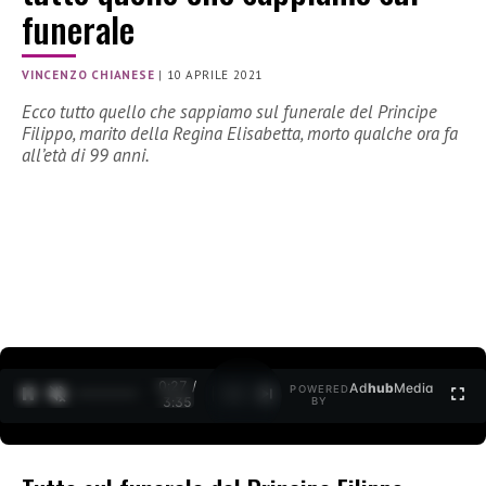
funerale
VINCENZO CHIANESE
|
10 APRILE 2021
Ecco tutto quello che sappiamo sul funerale del Principe
Filippo, marito della Regina Elisabetta, morto qualche ora fa
all’età di 99 anni.
0:27 /
Ad
hub
Media
POWERED
1
/
2
3:35
BY