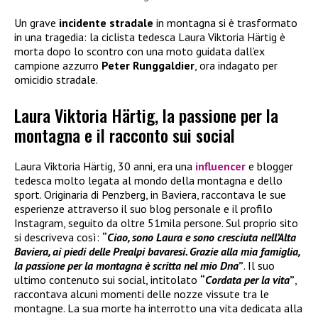
Un grave
incidente stradale
in montagna si è trasformato
in una tragedia: la ciclista tedesca Laura Viktoria Härtig è
morta dopo lo scontro con una moto guidata dall’ex
campione azzurro
Peter Runggaldier
, ora indagato per
omicidio stradale.
Laura Viktoria Härtig, la passione per la
montagna e il racconto sui social
Laura Viktoria Härtig, 30 anni, era una
influencer
e blogger
tedesca molto legata al mondo della montagna e dello
sport. Originaria di Penzberg, in Baviera, raccontava le sue
esperienze attraverso il suo blog personale e il profilo
Instagram, seguito da oltre 51mila persone. Sul proprio sito
si descriveva così:
“
Ciao, sono Laura e sono cresciuta nell’Alta
Baviera, ai piedi delle Prealpi bavaresi. Grazie alla mia famiglia,
la passione per la montagna è scritta nel mio Dna
”
. Il suo
ultimo contenuto sui social, intitolato
“
Cordata per la vita
”
,
raccontava alcuni momenti delle nozze vissute tra le
montagne. La sua morte ha interrotto una vita dedicata alla