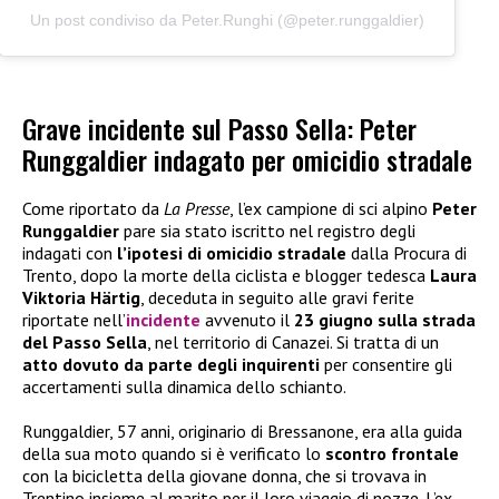
Un post condiviso da Peter.Runghi (@peter.runggaldier)
Grave incidente sul Passo Sella: Peter
Runggaldier indagato per omicidio stradale
Come riportato da
La Presse
, l’ex campione di sci alpino
Peter
Runggaldier
pare sia stato iscritto nel registro degli
indagati con
l’ipotesi di omicidio stradale
dalla Procura di
Trento, dopo la morte della ciclista e blogger tedesca
Laura
Viktoria Härtig
, deceduta in seguito alle gravi ferite
riportate nell’
incidente
avvenuto il
23 giugno sulla strada
del Passo Sella
, nel territorio di Canazei. Si tratta di un
atto dovuto da parte degli inquirenti
per consentire gli
accertamenti sulla dinamica dello schianto.
Runggaldier, 57 anni, originario di Bressanone, era alla guida
della sua moto quando si è verificato lo
scontro frontale
con la bicicletta della giovane donna, che si trovava in
Trentino insieme al marito per il loro viaggio di nozze. L’ex