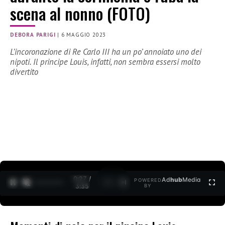
scena al nonno (FOTO)
DEBORA PARIGI
|
6 MAGGIO 2023
L’incoronazione di Re Carlo III ha un po’ annoiato uno dei
nipoti. Il principe Louis, infatti, non sembra essersi molto
divertito
0:28 /
Ad
hub
Media
POWERED
1
/
2
3:35
BY