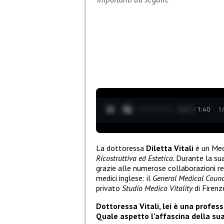
0:28 / 1:40
1
La dottoressa
Diletta Vitali
è un Med
Ricostruttiva ed Estetica.
Durante la su
grazie alle numerose collaborazioni rea
medici inglese: il
General Medical Counc
privato
Studio Medico Vitality
di Firenz
Dottoressa Vitali, lei è una profes
Quale aspetto l’affascina della su