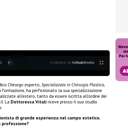
Ad
hub
Media
/
2
POWERED BY
ico Chirurgo esperto,
Specializzata in Chirurgia Plastica,
a formazione, ha perfezionato la sua specializzazione
lizzate all’estero, tanto da essere iscritta all’ordine dei
il
. La
Dottoressa Vitali
riceve presso il suo studio
e.
sionista di grande esperienza nel campo estetico.
a professione?