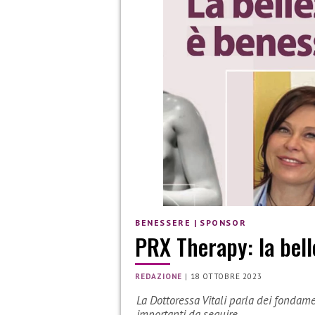
BENESSERE
|
SPONSOR
PRX Therapy: la bell
REDAZIONE
|
18 OTTOBRE 2023
La Dottoressa Vitali parla dei fondam
importanti da seguire