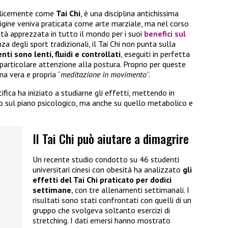
mplicemente come
Tai Chi
, è una disciplina antichissima
origine veniva praticata come arte marziale, ma nel corso
ità apprezzata in tutto il mondo per i suoi
benefici sul
za degli sport tradizionali, il Tai Chi non punta sulla
ti sono lenti, fluidi e controllati
, eseguiti in perfetta
particolare attenzione alla postura. Proprio per queste
na vera e propria “
meditazione in movimento
”.
tifica ha iniziato a studiarne gli effetti, mettendo in
lo sul piano psicologico, ma anche su quello metabolico e
Il Tai Chi può aiutare a dimagrire
Un recente studio condotto su 46 studenti
universitari cinesi con obesità ha analizzato
gli
effetti del Tai Chi praticato per dodici
settimane
, con tre allenamenti settimanali. I
risultati sono stati confrontati con quelli di un
gruppo che svolgeva soltanto esercizi di
stretching. I dati emersi hanno mostrato