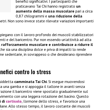
benefici significativi. I partecipanti che
praticavano Tai Chi hanno registrato
un
aumento della massa muscolare
pari a circa
0,87 chilogrammi e
una riduzione della
etri. Non sono invece state rilevate variazioni importanti
i spiegano con il lavoro profondo dei muscoli stabilizzatori
nti e del baricentro. Pur non essendo un’attività ad alta
 il rafforzamento muscolare e contribuisce a ridurre il
 che sia una disciplina dolce e priva di impatti lo rende
e sedentarie, in sovrappeso o che desiderano riprendere
nefici contro lo stress
osiddetta
camminata Tai Chi
. Si esegue muovendosi
va una gamba e si appoggia il tallone in avanti senza
pirazione il baricentro viene spostato gradualmente sul
vimento con una leggera rotazione del bacino. Questo
i di
cortisolo
, l’ormone dello stress, e favorisce una
diane. Allo stesso tempo, il lavoro costante dei muscoli