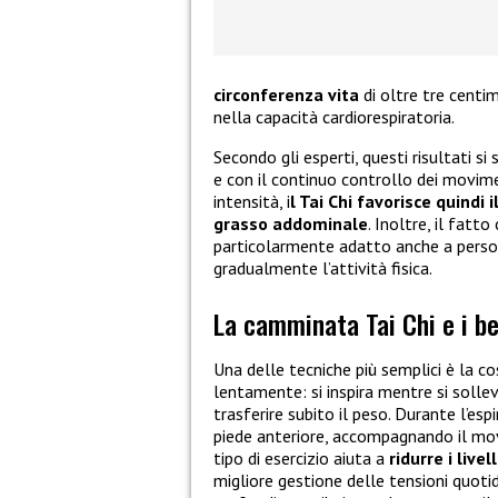
circonferenza vita
di oltre tre centim
nella capacità cardiorespiratoria.
Secondo gli esperti, questi risultati s
e con il continuo controllo dei movime
intensità, i
l Tai Chi favorisce quindi
grasso addominale
. Inoltre, il fatto
particolarmente adatto anche a person
gradualmente l’attività fisica.
La camminata Tai Chi e i be
Una delle tecniche più semplici è la c
lentamente: si inspira mentre si solle
trasferire subito il peso. Durante l’es
piede anteriore, accompagnando il mo
tipo di esercizio aiuta a
ridurre i livell
migliore gestione delle tensioni quoti