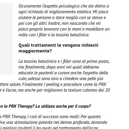
Sicuramente l’aspetto psicologico che sta dietro a
ogni richiesta di miglioramento estetico. Mi piace
aiutare le persone a stare meglio con se stesse e
poi con gli altri. Inoltre, non nascondo che mi
piace proprio lavorare con le mani e modellare un
volto con i filler e la tossina botulinica.
Quali trattamenti le vengono richiesti
maggiormente?
La tossina botulinica e i filler sono al primo posto,
ma finalmente, dopo anni nei quali abbiamo
educato le pazienti a curare anche l’aspetto della
cute, adesso sono loro a chiedere una pelle più
ttere salute. Finalmente i peeling e procedure come la PRX
 e l’acne, ma anche per migliorare la texture cutanea dai 20
con la PRX Therapy? Lo utilizza anche per il corpo?
la PRX Therapy, i casi di successo sono molti. Per quanto
ttiva una stimolazione potente nel derma profondo, donando
migliori risultati li ho avuti nel trattamento dell’acne