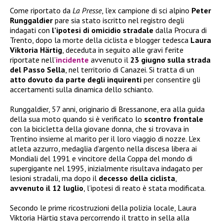
Come riportato da
La Presse
, l’ex campione di sci alpino
Peter
Runggaldier
pare sia stato iscritto nel registro degli
indagati con
l’ipotesi di omicidio stradale
dalla Procura di
Trento, dopo la morte della ciclista e blogger tedesca
Laura
Viktoria Härtig
, deceduta in seguito alle gravi ferite
riportate nell’
incidente
avvenuto il
23 giugno sulla strada
del Passo Sella
, nel territorio di Canazei. Si tratta di un
atto dovuto da parte degli inquirenti
per consentire gli
accertamenti sulla dinamica dello schianto.
Runggaldier, 57 anni, originario di Bressanone, era alla guida
della sua moto quando si è verificato lo
scontro frontale
con la bicicletta della giovane donna, che si trovava in
Trentino insieme al marito per il loro viaggio di nozze. L’ex
atleta azzurro, medaglia d’argento nella discesa libera ai
Mondiali del 1991 e vincitore della Coppa del mondo di
supergigante nel 1995, inizialmente risultava indagato per
lesioni stradali, ma dopo il
decesso della ciclista
,
avvenuto il 12 luglio
, l’ipotesi di reato è stata modificata.
Secondo le prime ricostruzioni della polizia locale, Laura
Viktoria Härtig stava percorrendo il tratto in sella alla