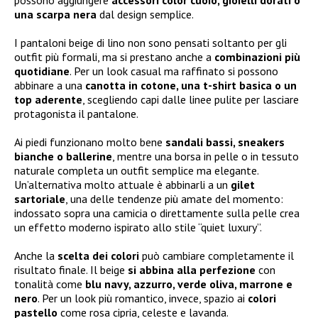
una scarpa nera
dal design semplice.
I pantaloni beige di lino non sono pensati soltanto per gli
outfit più formali, ma si prestano anche a
combinazioni più
quotidiane
. Per un look casual ma raffinato si possono
abbinare a una
canotta in cotone, una t-shirt basica o un
top aderente
, scegliendo capi dalle linee pulite per lasciare
protagonista il pantalone.
Ai piedi funzionano molto bene
sandali bassi, sneakers
bianche o ballerine
, mentre una borsa in pelle o in tessuto
naturale completa un outfit semplice ma elegante.
Un’alternativa molto attuale è abbinarli a un
gilet
sartoriale
, una delle tendenze più amate del momento:
indossato sopra una camicia o direttamente sulla pelle crea
un effetto moderno ispirato allo stile “quiet luxury”.
Anche la
scelta dei colori
può cambiare completamente il
risultato finale. Il beige
si abbina alla perfezione
con
tonalità come
blu navy, azzurro, verde oliva, marrone e
nero
. Per un look più romantico, invece, spazio ai
colori
pastello
come rosa cipria, celeste e lavanda.