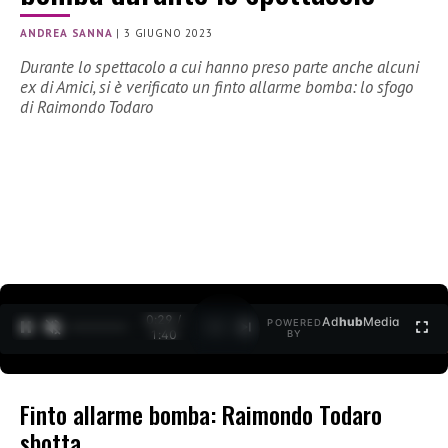
ANDREA SANNA
|
3 GIUGNO 2023
Durante lo spettacolo a cui hanno preso parte anche alcuni
ex di Amici, si è verificato un finto allarme bomba: lo sfogo
di Raimondo Todaro
0:30 /
Ad
hub
Media
POWERED
1
/
2
1:40
BY
Finto allarme bomba: Raimondo Todaro
sbotta