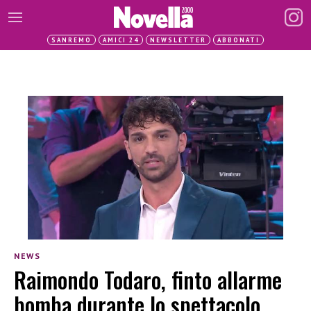
SANREMO
AMICI 24
NEWSLETTER
ABBONATI
NEWS
Raimondo Todaro, finto allarme
bomba durante lo spettacolo