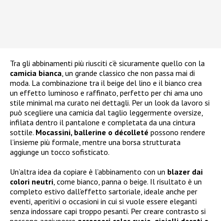
Tra gli abbinamenti più riusciti c’è sicuramente quello con la
camicia bianca
, un grande classico che non passa mai di
moda. La combinazione tra il beige del lino e il bianco crea
un effetto luminoso e raffinato, perfetto per chi ama uno
stile minimal ma curato nei dettagli. Per un look da lavoro si
può scegliere una camicia dal taglio leggermente oversize,
infilata dentro il pantalone e completata da una cintura
sottile.
Mocassini, ballerine o décolleté
possono rendere
l’insieme più formale, mentre una borsa strutturata
aggiunge un tocco sofisticato.
Un’altra idea da copiare è l’abbinamento con un
blazer dai
colori neutri
, come bianco, panna o beige. Il risultato è un
completo estivo dall’effetto sartoriale, ideale anche per
eventi, aperitivi o occasioni in cui si vuole essere eleganti
senza indossare capi troppo pesanti. Per creare contrasto si
possono aggiungere
accessori color cuoio, gioielli dorati o