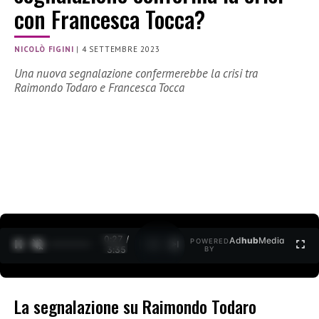
con Francesca Tocca?
NICOLÒ FIGINI
|
4 SETTEMBRE 2023
Una nuova segnalazione confermerebbe la crisi tra
Raimondo Todaro e Francesca Tocca
0:28 /
Ad
hub
Media
POWERED
1
/
2
3:35
BY
La segnalazione su Raimondo Todaro