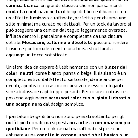
camicia bianca
, un grande classico che non passa mai di
moda. La combinazione tra il beige del lino e il bianco crea
un effetto luminoso e raffinato, perfetto per chi ama uno
stile minimal ma curato nei dettagli. Per un look da lavoro si
può scegliere una camicia dal taglio leggermente oversize,
infilata dentro il pantalone e completata da una cintura
sottile.
Mocassini, ballerine o décolleté
possono rendere
l’insieme più formale, mentre una borsa strutturata
aggiunge un tocco sofisticato.
Un’altra idea da copiare è l’abbinamento con un
blazer dai
colori neutri
, come bianco, panna o beige. Il risultato è un
completo estivo dall’effetto sartoriale, ideale anche per
eventi, aperitivi o occasioni in cui si vuole essere eleganti
senza indossare capi troppo pesanti. Per creare contrasto si
possono aggiungere
accessori color cuoio, gioielli dorati o
una scarpa nera
dal design semplice.
I pantaloni beige di lino non sono pensati soltanto per gli
outfit più formali, ma si prestano anche a
combinazioni più
quotidiane
. Per un look casual ma raffinato si possono
abbinare a una
canotta in cotone, una t-shirt basica o un