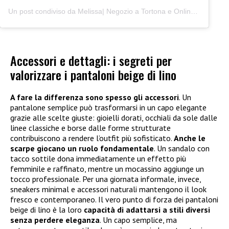
Un post condiviso da Melissa| Negozio a Tortona e Online (@junocreativelab)
Accessori e dettagli: i segreti per
valorizzare i pantaloni beige di lino
A fare la differenza sono spesso gli accessori
. Un
pantalone semplice può trasformarsi in un capo elegante
grazie alle scelte giuste: gioielli dorati, occhiali da sole dalle
linee classiche e borse dalle forme strutturate
contribuiscono a rendere l’outfit più sofisticato.
Anche le
scarpe giocano un ruolo fondamentale
. Un sandalo con
tacco sottile dona immediatamente un effetto più
femminile e raffinato, mentre un mocassino aggiunge un
tocco professionale. Per una giornata informale, invece,
sneakers minimal e accessori naturali mantengono il look
fresco e contemporaneo. Il vero punto di forza dei pantaloni
beige di lino è la loro
capacità di adattarsi a stili diversi
senza perdere eleganza
. Un capo semplice, ma