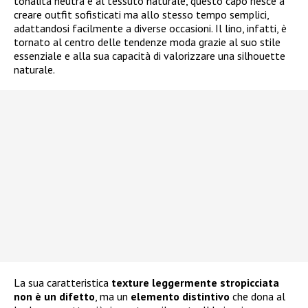
tonalità neutra e al tessuto naturale, questo capo riesce a
creare outfit sofisticati ma allo stesso tempo semplici,
adattandosi facilmente a diverse occasioni. Il lino, infatti, è
tornato al centro delle tendenze moda grazie al suo stile
essenziale e alla sua capacità di valorizzare una silhouette
naturale.
La sua caratteristica
texture leggermente stropicciata
non è un difetto
, ma un
elemento distintivo
che dona al