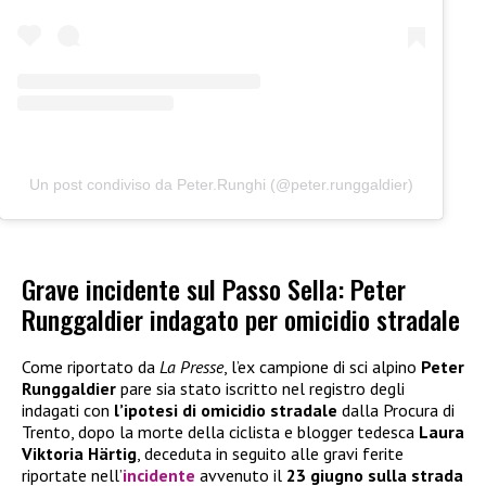
Un post condiviso da Peter.Runghi (@peter.runggaldier)
Grave incidente sul Passo Sella: Peter
Runggaldier indagato per omicidio stradale
Come riportato da
La Presse
, l’ex campione di sci alpino
Peter
Runggaldier
pare sia stato iscritto nel registro degli
indagati con
l’ipotesi di omicidio stradale
dalla Procura di
Trento, dopo la morte della ciclista e blogger tedesca
Laura
Viktoria Härtig
, deceduta in seguito alle gravi ferite
riportate nell’
incidente
avvenuto il
23 giugno sulla strada