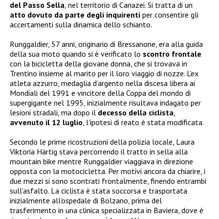
del Passo Sella
, nel territorio di Canazei. Si tratta di un
atto dovuto da parte degli inquirenti
per consentire gli
accertamenti sulla dinamica dello schianto.
Runggaldier, 57 anni, originario di Bressanone, era alla guida
della sua moto quando si è verificato lo
scontro frontale
con la bicicletta della giovane donna, che si trovava in
Trentino insieme al marito per il loro viaggio di nozze. L’ex
atleta azzurro, medaglia d’argento nella discesa libera ai
Mondiali del 1991 e vincitore della Coppa del mondo di
supergigante nel 1995, inizialmente risultava indagato per
lesioni stradali, ma dopo il
decesso della ciclista
,
avvenuto il 12 luglio
, l’ipotesi di reato è stata modificata.
Secondo le prime ricostruzioni della polizia locale, Laura
Viktoria Härtig stava percorrendo il tratto in sella alla
mountain bike mentre Runggaldier viaggiava in direzione
opposta con la motocicletta. Per motivi ancora da chiarire, i
due mezzi si sono scontrati frontalmente, finendo entrambi
sull’asfalto. La ciclista è stata soccorsa e trasportata
inizialmente all’ospedale di Bolzano, prima del
trasferimento in una clinica specializzata in Baviera, dove è