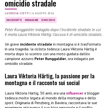
omicidio stradale
LUCREZIA CIOTTI
|
6 AGOSTO 2026
INCIDENTE
INDAGINE
OMICIDIO
Peter Runggaldier indagato dopo l’incidente stradale in cui
è morta Laura Viktoria Härtig: l’accusa è di omicidio stradale.
Un grave
incidente stradale
in montagna si è trasformato
in una tragedia: la ciclista tedesca Laura Viktoria Härtig è
morta dopo lo scontro con una moto guidata dall’ex
campione azzurro
Peter Runggaldier
, ora indagato per
omicidio stradale.
Laura Viktoria Härtig, la passione per la
montagna e il racconto sui social
Laura Viktoria Härtig, 30 anni, era una
influencer
e blogger
tedesca molto legata al mondo della montagna e dello
sport. Originaria di Penzberg, in Baviera, raccontava le sue
esperienze attraverso il suo blog personale e il profilo