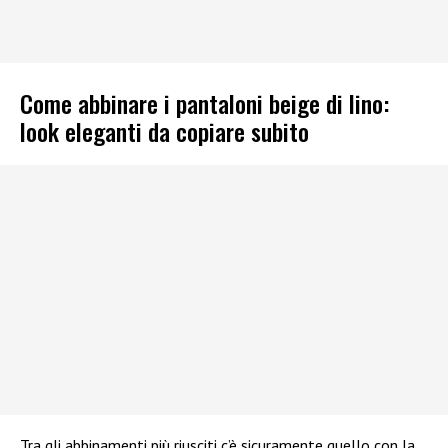
Come abbinare i pantaloni beige di lino:
look eleganti da copiare subito
Tra gli abbinamenti più riusciti c’è sicuramente quello con la