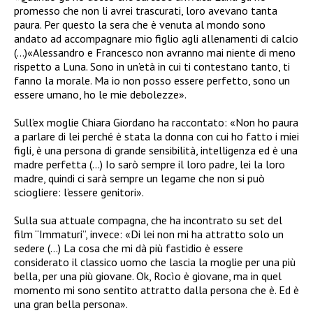
promesso che non li avrei trascurati, loro avevano tanta
paura. Per questo la sera che è venuta al mondo sono
andato ad accompagnare mio figlio agli allenamenti di calcio
(…)«Alessandro e Francesco non avranno mai niente di meno
rispetto a Luna. Sono in un’età in cui ti contestano tanto, ti
fanno la morale. Ma io non posso essere perfetto, sono un
essere umano, ho le mie debolezze».
Sull’ex moglie Chiara Giordano ha raccontato: «Non ho paura
a parlare di lei perché è stata la donna con cui ho fatto i miei
figli, è una persona di grande sensibilità, intelligenza ed è una
madre perfetta (…) Io sarò sempre il loro padre, lei la loro
madre, quindi ci sarà sempre un legame che non si può
sciogliere: l’essere genitori».
Sulla sua attuale compagna, che ha incontrato su set del
film “Immaturi”, invece: «Di lei non mi ha attratto solo un
sedere (…) La cosa che mi dà più fastidio è essere
considerato il classico uomo che lascia la moglie per una più
bella, per una più giovane. Ok, Rocìo è giovane, ma in quel
momento mi sono sentito attratto dalla persona che è. Ed è
una gran bella persona».