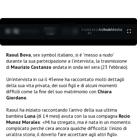
0:12 /
Ad
hub
Media
POWERED
1
/
2
1:40
BY
Raoul Bova
, sex symbol italiano, si è “messo a nudo”
durante la sua partecipazione a l’intervista, la trasmissione
di
Maurizio Costanzo
andata in onda ieri sera (23 febbraio).
Un’intervista in cui il 45enne ha raccontato molti dettagli
della sua vita privata, dei suoi figli e di alcuni momenti
difficili come la fine del suo matrimonio con
Chiara
Giordano
.
Raoul ha iniziato raccontando l’arrivo della sua ultima
bambina
Luna
(di 14 mesi) avuta con la sua compagna
Rocio
Munoz Morales
:
«Mi ha stregato, ma è nata in un momento
complicato perché c’era ancora qualche difficoltà: l’inizio di
un’altra storia, il doverlo fare accettare agli altri figli».