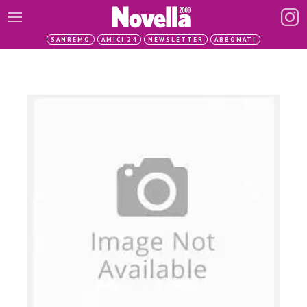
SANREMO
AMICI 24
NEWSLETTER
ABBONATI