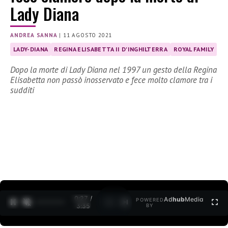
Lady Diana
ANDREA SANNA
|
11 AGOSTO 2021
LADY-DIANA
REGINA ELISABETTA II D'INGHILTERRA
ROYAL FAMILY
Dopo la morte di Lady Diana nel 1997 un gesto della Regina
Elisabetta non passò inosservato e fece molto clamore tra i
sudditi
0:27 /
Ad
hub
Media
POWERED
1
/
2
3:35
BY