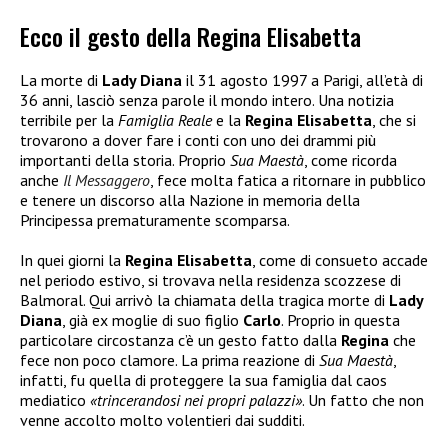
Ecco il gesto della Regina Elisabetta
La morte di
Lady Diana
il 31 agosto 1997 a Parigi, all’età di
36 anni, lasciò senza parole il mondo intero. Una notizia
terribile per la
Famiglia Reale
e la
Regina Elisabetta
, che si
trovarono a dover fare i conti con uno dei drammi più
importanti della storia. Proprio
Sua Maestà
, come ricorda
anche
Il Messaggero
, fece molta fatica a ritornare in pubblico
e tenere un discorso alla Nazione in memoria della
Principessa prematuramente scomparsa.
In quei giorni la
Regina Elisabetta
, come di consueto accade
nel periodo estivo, si trovava nella residenza scozzese di
Balmoral. Qui arrivò la chiamata della tragica morte di
Lady
Diana
, già ex moglie di suo figlio
Carlo
. Proprio in questa
particolare circostanza c’è un gesto fatto dalla
Regina
che
fece non poco clamore. La prima reazione di
Sua Maestà
,
infatti, fu quella di proteggere la sua famiglia dal caos
mediatico
«trincerandosi nei propri palazzi»
. Un fatto che non
venne accolto molto volentieri dai sudditi.