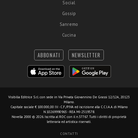
Social
Gossip
Sanremo
Cucina
ABBONATI
NEWSLETTER
Visibilia Editrice S.r.l.
con sede in Via Privata Giovannino De Grassi 12/12A, 20123
Milano.
Capitale sociale € 100.000,00 I.V. - C.F./P.IVA ed iscrizione alla C.C.I.A.A. di Milano
N.10269990965 - REA MI-2519578.
Novella 2000 © 2026. Iscritta al ROC con il n.37767. Tutti i diritti di proprietà
letteraria ed artistica riservati.
CONTATTI