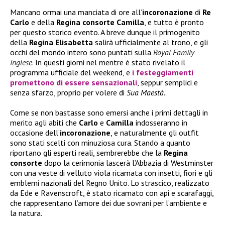
Mancano ormai una manciata di ore all’
incoronazione
di
Re
Carlo
e della
Regina consorte Camilla
, e tutto è pronto
per questo storico evento. A breve dunque il primogenito
della
Regina Elisabetta
salirà ufficialmente al trono, e gli
occhi del mondo intero sono puntati sulla
Royal Family
inglese
. In questi giorni nel mentre è stato rivelato il
programma ufficiale del weekend, e
i festeggiamenti
promettono di essere sensazionali
, seppur semplici e
senza sfarzo, proprio per volere di
Sua Maestà
.
Come se non bastasse sono emersi anche i primi dettagli in
merito agli abiti che
Carlo
e
Camilla
indosseranno in
occasione dell’
incoronazione
, e naturalmente gli outfit
sono stati scelti con minuziosa cura. Stando a quanto
riportano gli esperti reali, sembrerebbe che la
Regina
consorte
dopo la cerimonia lascerà l’Abbazia di Westminster
con una veste di velluto viola ricamata con insetti, fiori e gli
emblemi nazionali del Regno Unito. Lo strascico, realizzato
da Ede e Ravenscroft, è stato ricamato con api e scarafaggi,
che rappresentano l’amore dei due sovrani per l’ambiente e
la natura.