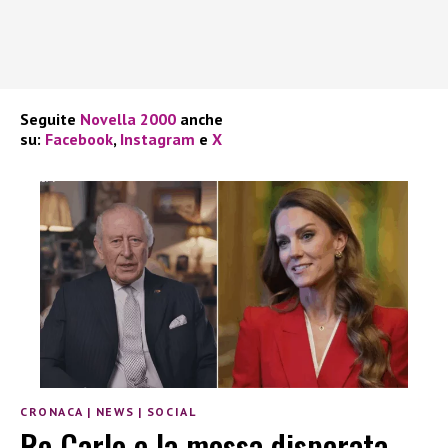
Seguite
Novella 2000
anche
su:
Facebook
,
Instagram
e
X
CRONACA
|
NEWS
|
SOCIAL
Re Carlo e la mossa disperata