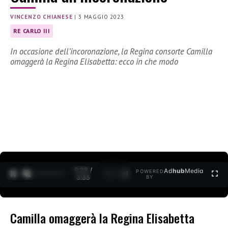
VINCENZO CHIANESE
|
3 MAGGIO 2023
RE CARLO III
In occasione dell’incoronazione, la Regina consorte Camilla
omaggerà la Regina Elisabetta: ecco in che modo
0:30 /
Ad
hub
Media
POWERED
1
/
2
3:35
BY
Camilla omaggerà la Regina Elisabetta