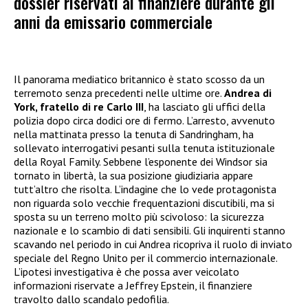
dossier riservati al finanziere durante gli
anni da emissario commerciale
Il panorama mediatico britannico è stato scosso da un
terremoto senza precedenti nelle ultime ore.
Andrea di
York, fratello di re Carlo III
, ha lasciato gli uffici della
polizia dopo circa dodici ore di fermo. L’arresto, avvenuto
nella mattinata presso la tenuta di Sandringham, ha
sollevato interrogativi pesanti sulla tenuta istituzionale
della Royal Family. Sebbene l’esponente dei Windsor sia
tornato in libertà, la sua posizione giudiziaria appare
tutt’altro che risolta. L’indagine che lo vede protagonista
non riguarda solo vecchie frequentazioni discutibili, ma si
sposta su un terreno molto più scivoloso: la sicurezza
nazionale e lo scambio di dati sensibili. Gli inquirenti stanno
scavando nel periodo in cui Andrea ricopriva il ruolo di inviato
speciale del Regno Unito per il commercio internazionale.
L’ipotesi investigativa è che possa aver veicolato
informazioni riservate a Jeffrey Epstein, il finanziere
travolto dallo scandalo pedofilia.