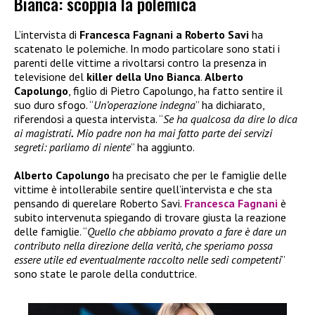
Bianca: scoppia la polemica
L’intervista di
Francesca Fagnani a Roberto Savi
ha
scatenato le polemiche. In modo particolare sono stati i
parenti delle vittime a rivoltarsi contro la presenza in
televisione del
killer della Uno Bianca
.
Alberto
Capolungo
, figlio di Pietro Capolungo, ha fatto sentire il
suo duro sfogo. “
Un’operazione indegna
” ha dichiarato,
riferendosi a questa intervista. “
Se ha qualcosa da dire lo dica
ai magistrati
.
Mio padre non ha mai fatto parte dei servizi
segreti: parliamo di niente
” ha aggiunto.
Alberto Capolungo
ha precisato che per le famiglie delle
vittime è intollerabile sentire quell’intervista e che sta
pensando di querelare Roberto Savi.
Francesca Fagnani
è
subito intervenuta spiegando di trovare giusta la reazione
delle famiglie. “
Quello che abbiamo provato a fare è dare un
contributo nella direzione della verità, che speriamo possa
essere utile ed eventualmente raccolto nelle sedi competenti
”
sono state le parole della conduttrice.