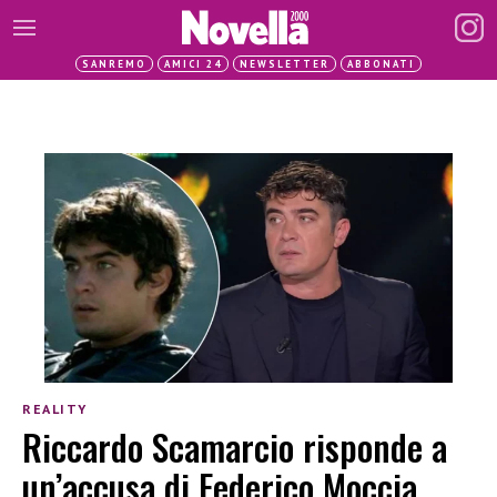
SANREMO
AMICI 24
NEWSLETTER
ABBONATI
REALITY
Riccardo Scamarcio risponde a
un’accusa di Federico Moccia