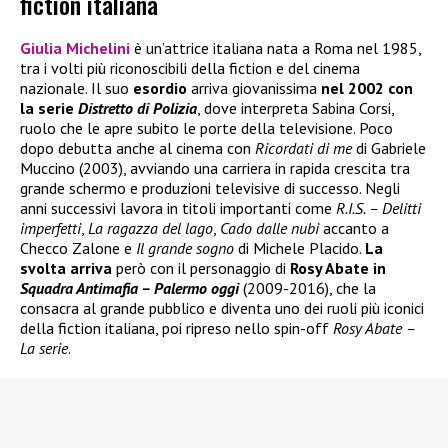
fiction italiana
Giulia Michelini
è un’attrice italiana nata a Roma nel 1985,
tra i volti più riconoscibili della fiction e del cinema
nazionale. Il suo
esordio
arriva giovanissima
nel 2002 con
la serie
Distretto di Polizia
, dove interpreta Sabina Corsi,
ruolo che le apre subito le porte della televisione. Poco
dopo debutta anche al cinema con
Ricordati di me
di Gabriele
Muccino (2003), avviando una carriera in rapida crescita tra
grande schermo e produzioni televisive di successo. Negli
anni successivi lavora in titoli importanti come
R.I.S. – Delitti
imperfetti
,
La ragazza del lago
,
Cado dalle nubi
accanto a
Checco Zalone e
Il grande sogno
di Michele Placido.
La
svolta arriva
però con il personaggio di
Rosy Abate in
Squadra Antimafia – Palermo oggi
(2009-2016), che la
consacra al grande pubblico e diventa uno dei ruoli più iconici
della fiction italiana, poi ripreso nello spin-off
Rosy Abate –
La serie
.