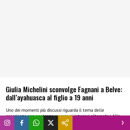
Giulia Michelini sconvolge Fagnani a Belve:
dall’ayahuasca al figlio a 19 anni
Uno dei momenti più discussi riguarda il tema delle
esperienze con sostanze e percorsi interiori alternativi. Alla
domanda di
Fagnani
su un “viaggio orientale” citato in
passato, l’attrice chiarisce:
“
Ho fatto quest’esperienza curativa