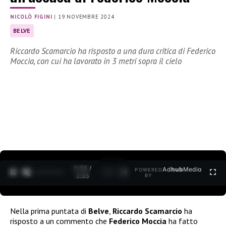
NICOLÒ FIGINI
|
19 NOVEMBRE 2024
BELVE
Riccardo Scamarcio ha risposto a una dura critica di Federico
Moccia, con cui ha lavorato in 3 metri sopra il cielo
0:29 /
Ad
hub
Media
POWERED
1
/
2
3:35
BY
Nella prima puntata di
Belve
,
Riccardo Scamarcio
ha
risposto a un commento che
Federico Moccia
ha fatto