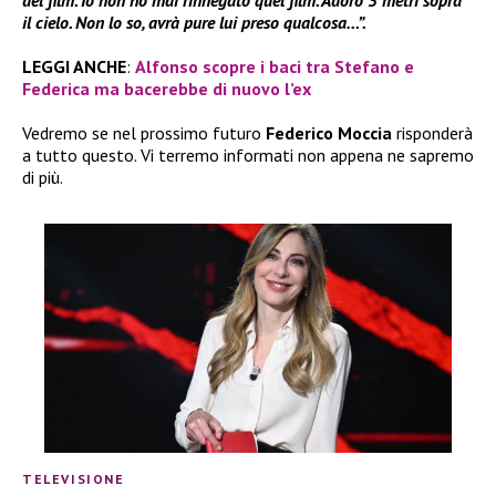
del film. Io non ho mai rinnegato quel film. Adoro 3 metri sopra
il cielo. Non lo so, avrà pure lui preso qualcosa…”.
LEGGI ANCHE
:
Alfonso scopre i baci tra Stefano e
Federica ma bacerebbe di nuovo l’ex
Vedremo se nel prossimo futuro
Federico Moccia
risponderà
a tutto questo. Vi terremo informati non appena ne sapremo
di più.
TELEVISIONE