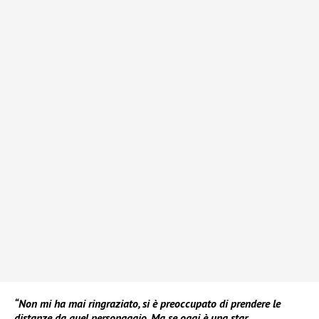
“Non mi ha mai ringraziato, si è preoccupato di prendere le
distanze da quel personaggio. Ma se oggi è una star