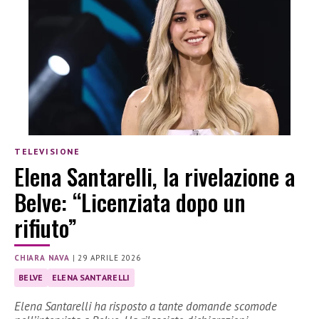
TELEVISIONE
Elena Santarelli, la rivelazione a
Belve: “Licenziata dopo un
rifiuto”
CHIARA NAVA
|
29 APRILE 2026
BELVE
ELENA SANTARELLI
Elena Santarelli ha risposto a tante domande scomode