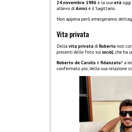
24 novembre 1986
e la sua
età
oggi 
allievo di
Amici
è il Sagittario.
Non appena però emergeranno dettagli 
Vita privata
Della
vita privata
di
Roberto
non con
presenti delle foto sui
social,
che ha u
Roberto de Carolis
è
fidanzato
? a i
confermato poi, della sua relazione 