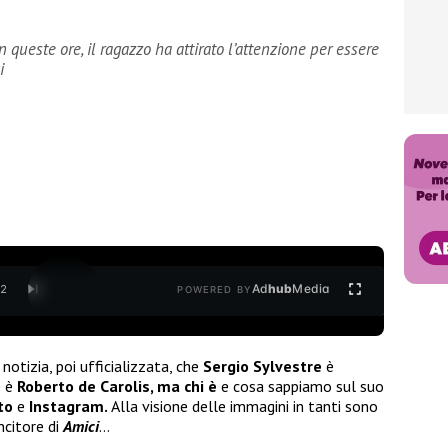
n queste ore, il ragazzo ha attirato l’attenzione per essere
i
Ad
hub
Media
/
2
POWERED BY
notizia, poi ufficializzata, che
Sergio Sylvestre
è
e è
Roberto de Carolis, ma chi è
e cosa sappiamo sul suo
to
e
Instagram.
Alla visione delle immagini in tanti sono
ncitore di
Amici
…