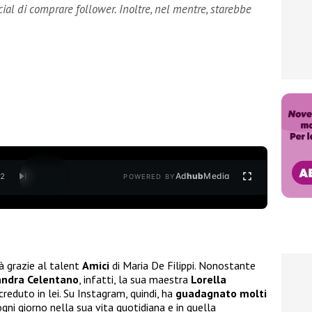
cial di comprare follower. Inoltre, nel mentre, starebbe
Ad
hub
Media
/
2
POWERED BY
à grazie al talent
Amici
di Maria De Filippi. Nonostante
andra Celentano
, infatti, la sua maestra
Lorella
reduto in lei. Su Instagram, quindi, ha
guadagnato molti
ni giorno nella sua vita quotidiana e in quella