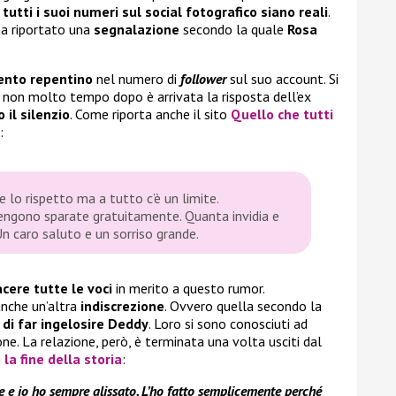
tutti i suoi numeri sul social fotografico siano reali
.
 ha riportato una
segnalazione
secondo la quale
Rosa
ento repentino
nel numero di
follower
sul suo account. Si
 non molto tempo dopo è arrivata la risposta dell’ex
o il silenzio
. Come riporta anche il sito
Quello che tutti
:
e lo rispetto ma a tutto c’è un limite.
engono sparate gratuitamente. Quanta invidia e
 Un caro saluto e un sorriso grande.
cere tutte le voci
in merito a questo rumor.
anche un’altra
indiscrezione
. Ovvero quella secondo la
di far ingelosire
Deddy
. Loro si sono conosciuti ad
ne. La relazione, però, è terminata una volta usciti dal
la fine della storia
:
te e io ho sempre glissato. L’ho fatto semplicemente perché