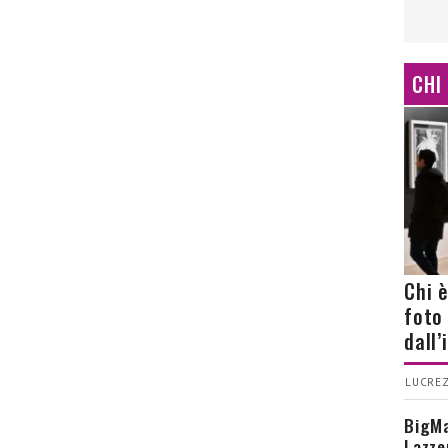
CHI
Chi 
foto
dall
LUCREZ
BigMa
Lazze