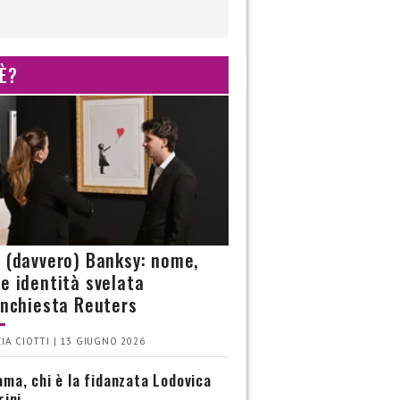
 È?
è (davvero) Banksy: nome,
 e identità svelata
’inchiesta Reuters
IA CIOTTI | 13 GIUGNO 2026
ma, chi è la fidanzata Lodovica
rini