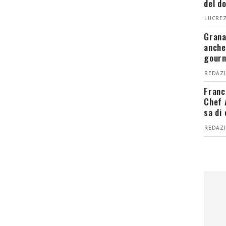
del d
LUCREZ
Grana
anche
gour
REDAZI
Franc
Chef 
sa di
REDAZI