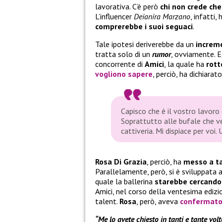
lavorativa. C’è però
chi non crede che 
L’influencer
Deianira Marzano
, infatti,
comprerebbe i suoi seguaci
.
Tale ipotesi deriverebbe da un
increm
tratta solo di un
rumor
, ovviamente. E
concorrente di
Amici
, la quale ha
rott
vogliono sapere
, perciò, ha dichiarato
Capisco che è il vostro lavoro 
Soprattutto alle bufale che v
cattiveria. Mi dispiace per voi.
Rosa Di Grazia
, perciò, ha
messo a ta
Parallelamente, però, si è sviluppata 
quale la ballerina
starebbe cercando 
Amici, nel corso della ventesima edizio
talent.
Rosa
, però, aveva
confermato 
“Me lo avete chiesto in tanti e tante vol