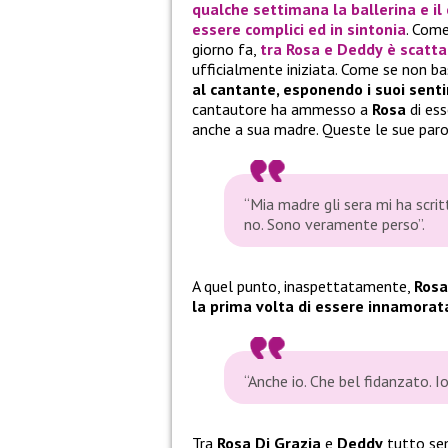
qualche settimana la ballerina e il
essere complici ed in sintonia
. Come
giorno fa,
tra
Rosa
e
Deddy
è scatta
ufficialmente iniziata. Come se non b
al cantante, esponendo i suoi senti
cantautore ha ammesso a
Rosa
di ess
anche a sua madre. Queste le sue paro
“Mia madre gli sera mi ha scrit
no. Sono veramente perso”.
A quel punto, inaspettatamente,
Rosa
la prima volta di essere innamorata
“Anche io. Che bel fidanzato. I
Tra
Rosa Di Grazia
e
Deddy
tutto sem