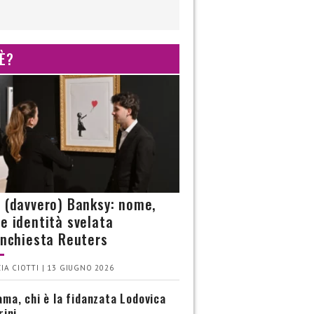
 È?
è (davvero) Banksy: nome,
 e identità svelata
’inchiesta Reuters
IA CIOTTI | 13 GIUGNO 2026
ma, chi è la fidanzata Lodovica
rini