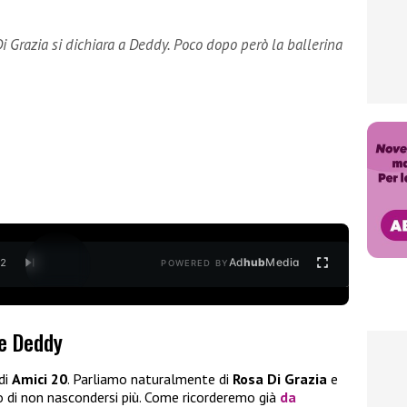
i Grazia si dichiara a Deddy. Poco dopo però la ballerina
Ad
hub
Media
/
2
POWERED BY
 e Deddy
di
Amici 20
. Parliamo naturalmente di
Rosa Di Grazia
e
o di non nascondersi più. Come ricorderemo già
da