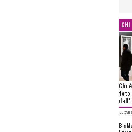
CHI
Chi 
foto
dall
LUCREZ
BigMa
Lazze