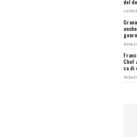
del d
LUCREZ
Grana
anche
gour
REDAZI
Franc
Chef 
sa di
REDAZI