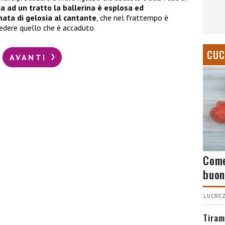
a ad un tratto la ballerina è esplosa ed
ata di gelosia al cantante
, che nel frattempo è
edere quello che è accaduto.
CUC
AVANTI
Come
buon
LUCREZ
Tiram