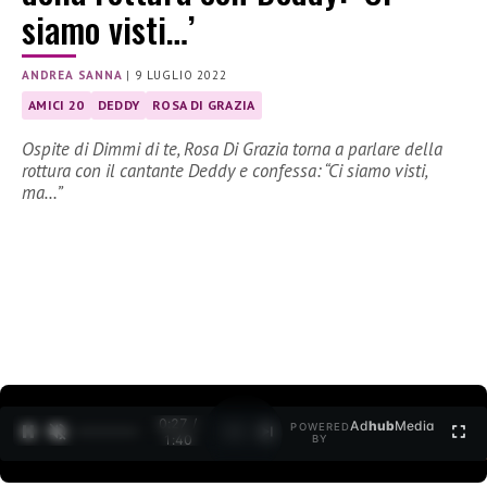
siamo visti…’
ANDREA SANNA
|
9 LUGLIO 2022
AMICI 20
DEDDY
ROSA DI GRAZIA
Ospite di Dimmi di te, Rosa Di Grazia torna a parlare della
rottura con il cantante Deddy e confessa: “Ci siamo visti,
ma…”
0:27 /
Ad
hub
Media
POWERED
1
/
2
1:40
BY