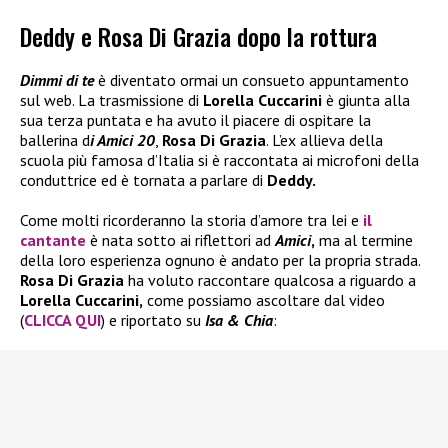
Deddy e Rosa Di Grazia dopo la rottura
Dimmi di te
è diventato ormai un consueto appuntamento
sul web. La trasmissione di
Lorella Cuccarini
è giunta alla
sua terza puntata e ha avuto il piacere di ospitare la
ballerina d
i Amici 20
,
Rosa Di Grazia
. L’ex allieva della
scuola più famosa d’Italia si è raccontata ai microfoni della
conduttrice ed è tornata a parlare di
Deddy.
Come molti ricorderanno la storia d’amore tra lei e
il
cantante
è nata sotto ai riflettori ad
Amici
,
ma al termine
della loro esperienza ognuno è andato per la propria strada.
Rosa Di Grazia
ha voluto raccontare qualcosa a riguardo a
Lorella Cuccarini,
come possiamo ascoltare dal video
(
CLICCA QUI
) e riportato su
Isa & Chia
: