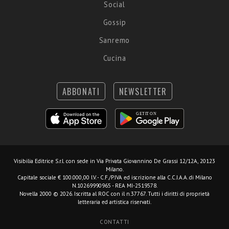
Social
Gossip
Sanremo
Cucina
ABBONATI
NEWSLETTER
Visibilia Editrice S.r.l.
con sede in Via Privata Giovannino De Grassi 12/12A, 20123
Milano.
Capitale sociale € 100.000,00 I.V. - C.F./P.IVA ed iscrizione alla C.C.I.A.A. di Milano
N.10269990965 - REA MI-2519578.
Novella 2000 © 2026. Iscritta al ROC con il n.37767. Tutti i diritti di proprietà
letteraria ed artistica riservati.
CONTATTI