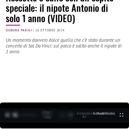
speciale: il nipote Antonio di
solo 1 anno (VIDEO)
DEBORA PARIGI
|
16 OTTOBRE 2024
Un momento davvero dolce quello che c’è stato durante un
concerto di Sal Da Vinci: sul palco è salito anche il nipote di
1 anno
0:29 /
Ad
hub
Media
POWERED
1
/
2
1:40
BY