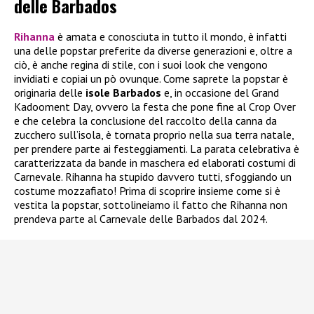
delle Barbados
Rihanna
è amata e conosciuta in tutto il mondo, è infatti
una delle popstar preferite da diverse generazioni e, oltre a
ciò, è anche regina di stile, con i suoi look che vengono
invidiati e copiai un pò ovunque. Come saprete la popstar è
originaria delle
isole Barbados
e, in occasione del Grand
Kadooment Day, ovvero la festa che pone fine al Crop Over
e che celebra la conclusione del raccolto della canna da
zucchero sull’isola, è tornata proprio nella sua terra natale,
per prendere parte ai festeggiamenti. La parata celebrativa è
caratterizzata da bande in maschera ed elaborati costumi di
Carnevale. Rihanna ha stupido davvero tutti, sfoggiando un
costume mozzafiato! Prima di scoprire insieme come si è
vestita la popstar, sottolineiamo il fatto che Rihanna non
prendeva parte al Carnevale delle Barbados dal 2024.