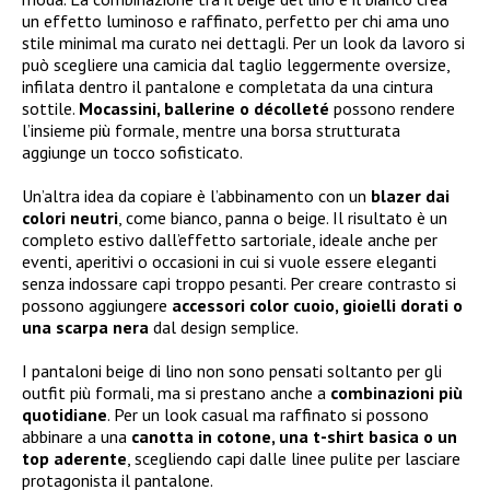
un effetto luminoso e raffinato, perfetto per chi ama uno
stile minimal ma curato nei dettagli. Per un look da lavoro si
può scegliere una camicia dal taglio leggermente oversize,
infilata dentro il pantalone e completata da una cintura
sottile.
Mocassini, ballerine o décolleté
possono rendere
l’insieme più formale, mentre una borsa strutturata
aggiunge un tocco sofisticato.
Un’altra idea da copiare è l’abbinamento con un
blazer dai
colori neutri
, come bianco, panna o beige. Il risultato è un
completo estivo dall’effetto sartoriale, ideale anche per
eventi, aperitivi o occasioni in cui si vuole essere eleganti
senza indossare capi troppo pesanti. Per creare contrasto si
possono aggiungere
accessori color cuoio, gioielli dorati o
una scarpa nera
dal design semplice.
I pantaloni beige di lino non sono pensati soltanto per gli
outfit più formali, ma si prestano anche a
combinazioni più
quotidiane
. Per un look casual ma raffinato si possono
abbinare a una
canotta in cotone, una t-shirt basica o un
top aderente
, scegliendo capi dalle linee pulite per lasciare
protagonista il pantalone.