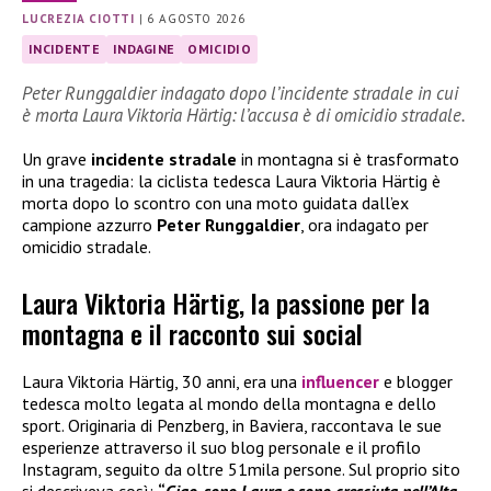
LUCREZIA CIOTTI
|
6 AGOSTO 2026
INCIDENTE
INDAGINE
OMICIDIO
Peter Runggaldier indagato dopo l’incidente stradale in cui
è morta Laura Viktoria Härtig: l’accusa è di omicidio stradale.
Un grave
incidente stradale
in montagna si è trasformato
in una tragedia: la ciclista tedesca Laura Viktoria Härtig è
morta dopo lo scontro con una moto guidata dall’ex
campione azzurro
Peter Runggaldier
, ora indagato per
omicidio stradale.
Laura Viktoria Härtig, la passione per la
montagna e il racconto sui social
Laura Viktoria Härtig, 30 anni, era una
influencer
e blogger
tedesca molto legata al mondo della montagna e dello
sport. Originaria di Penzberg, in Baviera, raccontava le sue
esperienze attraverso il suo blog personale e il profilo
Instagram, seguito da oltre 51mila persone. Sul proprio sito
si descriveva così:
“
Ciao, sono Laura e sono cresciuta nell’Alta