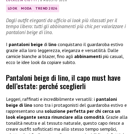
LUCREZIA CIOTTI
|
8 AGOSTO 2026
LOOK
MODA
TREND 2026
Dagli outfit eleganti da ufficio ai look più rilassati per il
tempo libero: tutti gli abbinamenti più chic per valorizzare i
pantaloni beige di lino.
I
pantaloni beige
di
lino
conquistano il guardaroba estivo
grazie alla loro leggerezza, eleganza e versatilità. Dalle
camicie bianche ai blazer, fino agli
abbinamenti
più casual,
ecco le idee look da copiare subito.
Pantaloni beige di lino, il capo must have
dell’estate: perché sceglierli
Leggeri, raffinati e incredibilmente versatili: i
pantaloni
beige di lino
sono tra i protagonisti del guardaroba estivo e
rappresentano una
soluzione perfetta per chi cerca un
look elegante senza rinunciare alla comodità
. Grazie alla
tonalità neutra e al tessuto naturale, questo capo riesce a
creare outfit sofisticati ma allo stesso tempo semplici,