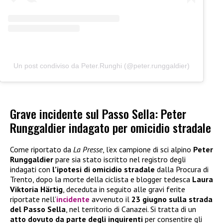
Un post condiviso da Peter.Runghi (@peter.runggaldier)
Grave incidente sul Passo Sella: Peter
Runggaldier indagato per omicidio stradale
Come riportato da
La Presse
, l’ex campione di sci alpino
Peter
Runggaldier
pare sia stato iscritto nel registro degli
indagati con
l’ipotesi di omicidio stradale
dalla Procura di
Trento, dopo la morte della ciclista e blogger tedesca
Laura
Viktoria Härtig
, deceduta in seguito alle gravi ferite
riportate nell’
incidente
avvenuto il
23 giugno sulla strada
del Passo Sella
, nel territorio di Canazei. Si tratta di un
atto dovuto da parte degli inquirenti
per consentire gli