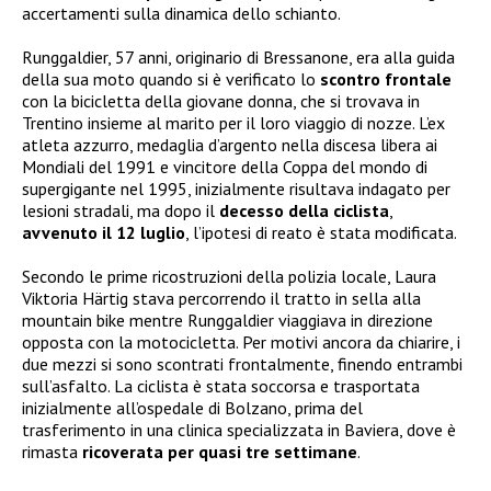
accertamenti sulla dinamica dello schianto.
Runggaldier, 57 anni, originario di Bressanone, era alla guida
della sua moto quando si è verificato lo
scontro frontale
con la bicicletta della giovane donna, che si trovava in
Trentino insieme al marito per il loro viaggio di nozze. L’ex
atleta azzurro, medaglia d’argento nella discesa libera ai
Mondiali del 1991 e vincitore della Coppa del mondo di
supergigante nel 1995, inizialmente risultava indagato per
lesioni stradali, ma dopo il
decesso della ciclista
,
avvenuto il 12 luglio
, l’ipotesi di reato è stata modificata.
Secondo le prime ricostruzioni della polizia locale, Laura
Viktoria Härtig stava percorrendo il tratto in sella alla
mountain bike mentre Runggaldier viaggiava in direzione
opposta con la motocicletta. Per motivi ancora da chiarire, i
due mezzi si sono scontrati frontalmente, finendo entrambi
sull’asfalto. La ciclista è stata soccorsa e trasportata
inizialmente all’ospedale di Bolzano, prima del
trasferimento in una clinica specializzata in Baviera, dove è
rimasta
ricoverata per quasi tre settimane
.