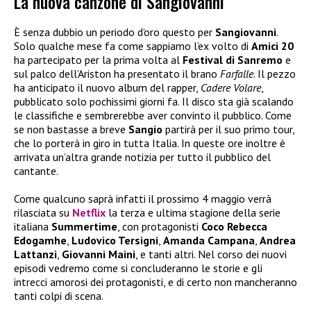
La nuova canzone di Sangiovanni
È senza dubbio un periodo d’oro questo per
Sangiovanni
.
Solo qualche mese fa come sappiamo l’ex volto di
Amici 20
ha partecipato per la prima volta al
Festival di Sanremo
e
sul palco dell’Ariston ha presentato il brano
Farfalle
. Il pezzo
ha anticipato il nuovo album del rapper,
Cadere Volare
,
pubblicato solo pochissimi giorni fa. Il disco sta già scalando
le classifiche e sembrerebbe aver convinto il pubblico. Come
se non bastasse a breve
Sangio
partirà per il suo primo tour,
che lo porterà in giro in tutta Italia. In queste ore inoltre è
arrivata un’altra grande notizia per tutto il pubblico del
cantante.
Come qualcuno saprà infatti il prossimo 4 maggio verrà
rilasciata su
Netflix
la terza e ultima stagione della serie
italiana
Summertime
, con protagonisti
Coco Rebecca
Edogamhe
,
Ludovico Tersigni
,
Amanda Campana
,
Andrea
Lattanzi
,
Giovanni Maini
, e tanti altri. Nel corso dei nuovi
episodi vedremo come si concluderanno le storie e gli
intrecci amorosi dei protagonisti, e di certo non mancheranno
tanti colpi di scena.