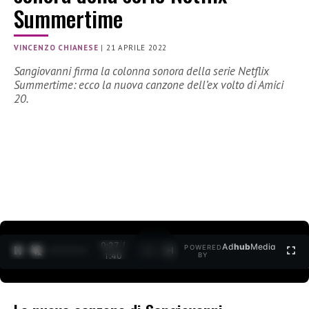
Summertime
VINCENZO CHIANESE
|
21 APRILE 2022
Sangiovanni firma la colonna sonora della serie Netflix
Summertime: ecco la nuova canzone dell’ex volto di Amici
20.
0:27 /
Ad
hub
Media
POWERED
1
/
2
1:40
BY