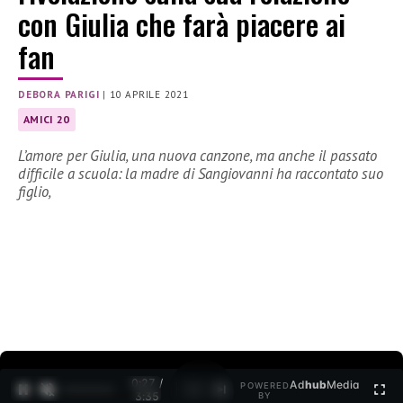
con Giulia che farà piacere ai
fan
DEBORA PARIGI
|
10 APRILE 2021
AMICI 20
L’amore per Giulia, una nuova canzone, ma anche il passato
difficile a scuola: la madre di Sangiovanni ha raccontato suo
figlio,
0:27 /
Ad
hub
Media
POWERED
1
/
2
3:35
BY