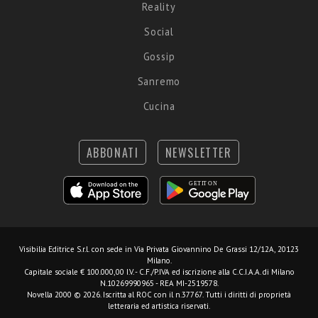
Reality
Social
Gossip
Sanremo
Cucina
ABBONATI
NEWSLETTER
Visibilia Editrice S.r.l.
con sede in Via Privata Giovannino De Grassi 12/12A, 20123
Milano.
Capitale sociale € 100.000,00 I.V. - C.F./P.IVA ed iscrizione alla C.C.I.A.A. di Milano
N.10269990965 - REA MI-2519578.
Novella 2000 © 2026. Iscritta al ROC con il n.37767. Tutti i diritti di proprietà
letteraria ed artistica riservati.