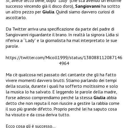
Sì, avete letto bene, dopo
“Lady”
(che sta avendo un enorme
successo vincendo già il disco d’oro),
Sangiovanni
ha scritto
un altro pezzo per
Giulia
. Quindi siamo davvero curiosi di
ascoltarlo.
Da Twitter arriva una specificazione da parte del padre di
Sangiovanni riguardante il brano. In realtà la signora Lidia si
riferiva a “Lady” e la giornalista ha mal interpretato le sue
parole.
https://twitter.com/Micoll1999/status/138088112087146
4964
Ma c’è qualcosa nel passato del cantante che gli ha fatto
vivere momenti davvero brutti. Stiamo parlando dei tempi
della scuola, durante i quali ha sofferto moltissimo e solo
la musica lo ha salvato. E leggendo le parole della madre,
forse adesso comprendiamo perché la stessa
Giulia
abbia
detto che non reputa il non riuscire a gestire la rabbia come
il suo più grande difetto. Proprio perché lei ha saputo cosa
ha vissuto e da cosa deriva tutto.
Ecco cosa gli è successo…