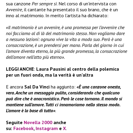
sua canzone
Per sempre sì
. Nel corso di un’intervista con
Avvenire
, il cantante ha presentato il suo brano, che è un
inno al matrimonio. In merito l’artista ha dichiarato:
«Il matrimonio è un avvenire, è una promessa per l’avvenire che
noi facciamo al di là del matrimonio stesso. Non vogliamo dare
a nessuno lezioni: ognuno vive la vita a modo suo. Però è una
consacrazione, è un prendersi per mano. Parla del giorno in cui
l’amore diventa eterno, la più grande promessa, la consacrazione
dell’amore nell’atto più eterno».
LEGGI ANCHE
:
Laura Pausini al centro della polemica
per un fuori onda, ma la verità è un’altra
E ancora
Sal Da Vinci
ha aggiunto:
«È una canzone onesta,
vera. Anche un messaggio pulito, considerando che qualcuno
può dire che è anacronistico. Però le cose tornano. Il mondo si
mantiene sull’amore. Tutti ci innamoriamo nello stesso modo.
L’amore è la base di tutto»
.
Seguite
Novella 2000
anche
su:
Facebook
,
Instagram
e
X
.