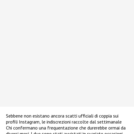
Sebbene non esistano ancora scatti ufficiali di coppia sui
profili Instagram, le indiscrezioni raccolte dal settimanale
Chi confermano una frequentazione che durerebbe ormai da
diversi mesi. I due sono stati avvistati in svariate occasioni