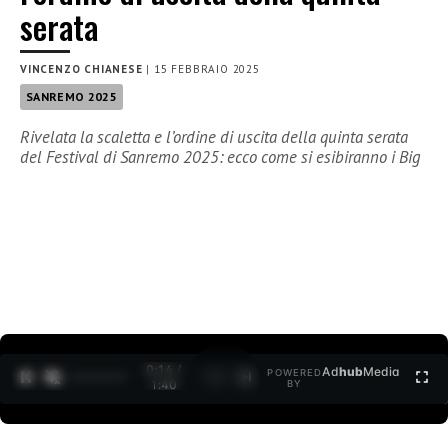
serata
VINCENZO CHIANESE
|
15 FEBBRAIO 2025
SANREMO 2025
Rivelata la scaletta e l’ordine di uscita della quinta serata
del Festival di Sanremo 2025: ecco come si esibiranno i Big
0:15 /
Ad
hub
Media
POWERED
1
/
2
1:40
BY