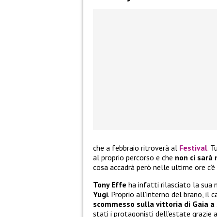
che a febbraio ritroverà al
Festival
. 
al proprio percorso e che
non ci sarà
cosa accadrà però nelle ultime ore c’è 
Tony Effe
ha infatti rilasciato la su
Yugi
. Proprio all’interno del brano, il
scommesso sulla vittoria di Gaia 
stati i protagonisti dell’estate grazie 