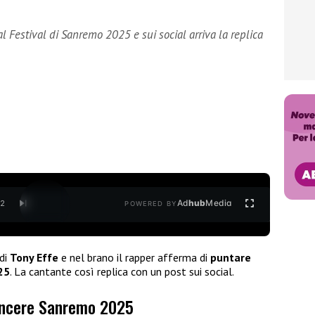
al Festival di Sanremo 2025 e sui social arriva la replica
Ad
hub
Media
/
2
POWERED BY
di
Tony Effe
e nel brano il rapper afferma di
puntare
25
. La cantante così replica con un post sui social.
vincere Sanremo 2025