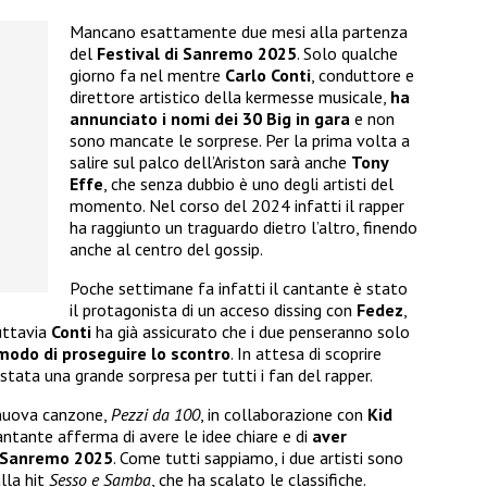
Mancano esattamente due mesi alla partenza
del
Festival di Sanremo 2025
. Solo qualche
giorno fa nel mentre
Carlo Conti
, conduttore e
direttore artistico della kermesse musicale,
ha
annunciato i nomi dei 30 Big in gara
e non
sono mancate le sorprese. Per la prima volta a
salire sul palco dell’Ariston sarà anche
Tony
Effe
, che senza dubbio è uno degli artisti del
momento. Nel corso del 2024 infatti il rapper
ha raggiunto un traguardo dietro l’altro, finendo
anche al centro del gossip.
Poche settimane fa infatti il cantante è stato
il protagonista di un acceso dissing con
Fedez
,
Tuttavia
Conti
ha già assicurato che i due penseranno solo
 modo di proseguire lo scontro
. In attesa di scoprire
stata una grande sorpresa per tutti i fan del rapper.
a nuova canzone,
Pezzi da 100
, in collaborazione con
Kid
 cantante afferma di avere le idee chiare e di
aver
a Sanremo 2025
. Come tutti sappiamo, i due artisti sono
alla hit
Sesso e Samba
, che ha scalato le classifiche.