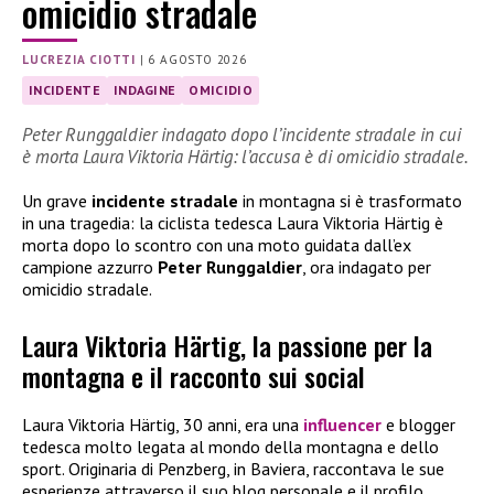
omicidio stradale
LUCREZIA CIOTTI
|
6 AGOSTO 2026
INCIDENTE
INDAGINE
OMICIDIO
Peter Runggaldier indagato dopo l’incidente stradale in cui
è morta Laura Viktoria Härtig: l’accusa è di omicidio stradale.
Un grave
incidente stradale
in montagna si è trasformato
in una tragedia: la ciclista tedesca Laura Viktoria Härtig è
morta dopo lo scontro con una moto guidata dall’ex
campione azzurro
Peter Runggaldier
, ora indagato per
omicidio stradale.
Laura Viktoria Härtig, la passione per la
montagna e il racconto sui social
Laura Viktoria Härtig, 30 anni, era una
influencer
e blogger
tedesca molto legata al mondo della montagna e dello
sport. Originaria di Penzberg, in Baviera, raccontava le sue
esperienze attraverso il suo blog personale e il profilo