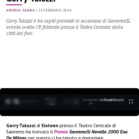
ANDREA SANNA
|
21 FEBBRAIO 2024
Gerry Talozzi è tra ospiti premiati in occasione di SanremoSì,
evento svolto l’8 febbraio presso il Teatro Centrale della
città dei fiori
0:15 /
Ad
hub
Media
POWERED
1
/
2
1:40
BY
Gerry Talozzi
di
Sixteen
presso il Teatro Centrale di
Sanremo ha ricevuto il
Premio
SanremoSì Novella 2000 Eau
De Milano
. per questo ci ha tenuto a ringraziare