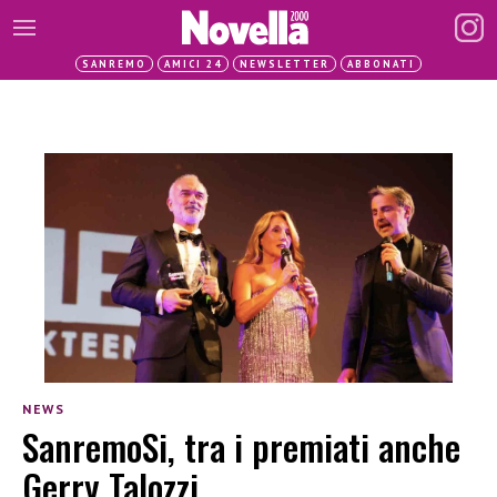
SANREMO
AMICI 24
NEWSLETTER
ABBONATI
NEWS
SanremoSi, tra i premiati anche
Gerry Talozzi