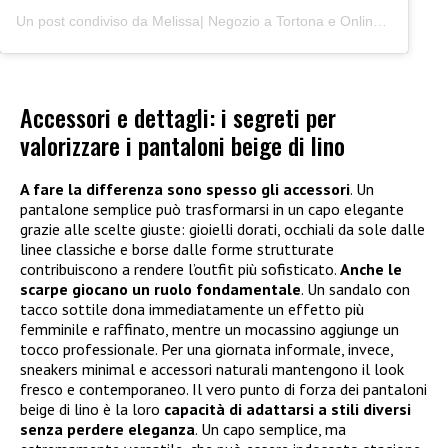
Un post condiviso da Melissa| Negozio a Tortona e Online (@junocreativelab)
Accessori e dettagli: i segreti per
valorizzare i pantaloni beige di lino
A fare la differenza sono spesso gli accessori
. Un
pantalone semplice può trasformarsi in un capo elegante
grazie alle scelte giuste: gioielli dorati, occhiali da sole dalle
linee classiche e borse dalle forme strutturate
contribuiscono a rendere l’outfit più sofisticato.
Anche le
scarpe giocano un ruolo fondamentale
. Un sandalo con
tacco sottile dona immediatamente un effetto più
femminile e raffinato, mentre un mocassino aggiunge un
tocco professionale. Per una giornata informale, invece,
sneakers minimal e accessori naturali mantengono il look
fresco e contemporaneo. Il vero punto di forza dei pantaloni
beige di lino è la loro
capacità di adattarsi a stili diversi
senza perdere eleganza
. Un capo semplice, ma