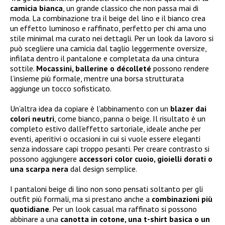
camicia bianca
, un grande classico che non passa mai di
moda. La combinazione tra il beige del lino e il bianco crea
un effetto luminoso e raffinato, perfetto per chi ama uno
stile minimal ma curato nei dettagli. Per un look da lavoro si
può scegliere una camicia dal taglio leggermente oversize,
infilata dentro il pantalone e completata da una cintura
sottile.
Mocassini, ballerine o décolleté
possono rendere
l’insieme più formale, mentre una borsa strutturata
aggiunge un tocco sofisticato.
Un’altra idea da copiare è l’abbinamento con un
blazer dai
colori neutri
, come bianco, panna o beige. Il risultato è un
completo estivo dall’effetto sartoriale, ideale anche per
eventi, aperitivi o occasioni in cui si vuole essere eleganti
senza indossare capi troppo pesanti. Per creare contrasto si
possono aggiungere
accessori color cuoio, gioielli dorati o
una scarpa nera
dal design semplice.
I pantaloni beige di lino non sono pensati soltanto per gli
outfit più formali, ma si prestano anche a
combinazioni più
quotidiane
. Per un look casual ma raffinato si possono
abbinare a una
canotta in cotone, una t-shirt basica o un