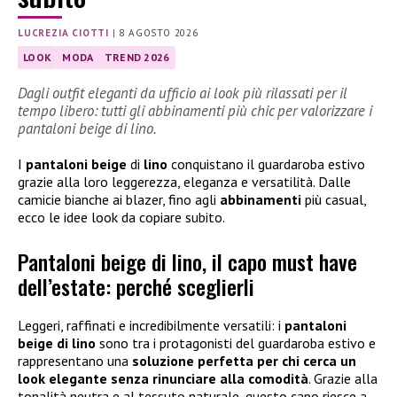
LUCREZIA CIOTTI
|
8 AGOSTO 2026
LOOK
MODA
TREND 2026
Dagli outfit eleganti da ufficio ai look più rilassati per il
tempo libero: tutti gli abbinamenti più chic per valorizzare i
pantaloni beige di lino.
I
pantaloni beige
di
lino
conquistano il guardaroba estivo
grazie alla loro leggerezza, eleganza e versatilità. Dalle
camicie bianche ai blazer, fino agli
abbinamenti
più casual,
ecco le idee look da copiare subito.
Pantaloni beige di lino, il capo must have
dell’estate: perché sceglierli
Leggeri, raffinati e incredibilmente versatili: i
pantaloni
beige di lino
sono tra i protagonisti del guardaroba estivo e
rappresentano una
soluzione perfetta per chi cerca un
look elegante senza rinunciare alla comodità
. Grazie alla
tonalità neutra e al tessuto naturale, questo capo riesce a