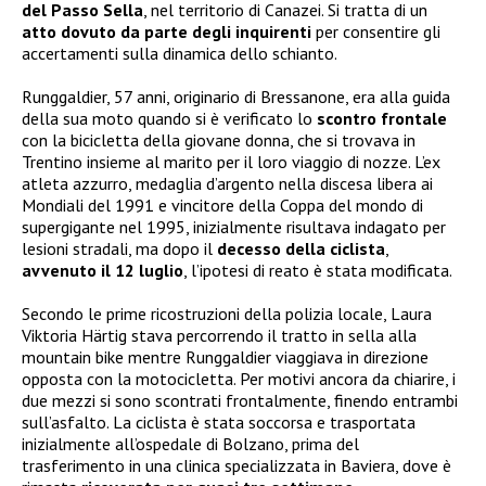
del Passo Sella
, nel territorio di Canazei. Si tratta di un
atto dovuto da parte degli inquirenti
per consentire gli
accertamenti sulla dinamica dello schianto.
Runggaldier, 57 anni, originario di Bressanone, era alla guida
della sua moto quando si è verificato lo
scontro frontale
con la bicicletta della giovane donna, che si trovava in
Trentino insieme al marito per il loro viaggio di nozze. L’ex
atleta azzurro, medaglia d’argento nella discesa libera ai
Mondiali del 1991 e vincitore della Coppa del mondo di
supergigante nel 1995, inizialmente risultava indagato per
lesioni stradali, ma dopo il
decesso della ciclista
,
avvenuto il 12 luglio
, l’ipotesi di reato è stata modificata.
Secondo le prime ricostruzioni della polizia locale, Laura
Viktoria Härtig stava percorrendo il tratto in sella alla
mountain bike mentre Runggaldier viaggiava in direzione
opposta con la motocicletta. Per motivi ancora da chiarire, i
due mezzi si sono scontrati frontalmente, finendo entrambi
sull’asfalto. La ciclista è stata soccorsa e trasportata
inizialmente all’ospedale di Bolzano, prima del
trasferimento in una clinica specializzata in Baviera, dove è