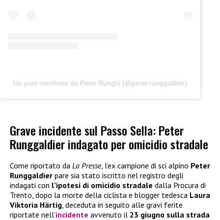
Un post condiviso da Peter.Runghi (@peter.runggaldier)
Grave incidente sul Passo Sella: Peter
Runggaldier indagato per omicidio stradale
Come riportato da
La Presse
, l’ex campione di sci alpino
Peter
Runggaldier
pare sia stato iscritto nel registro degli
indagati con
l’ipotesi di omicidio stradale
dalla Procura di
Trento, dopo la morte della ciclista e blogger tedesca
Laura
Viktoria Härtig
, deceduta in seguito alle gravi ferite
riportate nell’
incidente
avvenuto il
23 giugno sulla strada