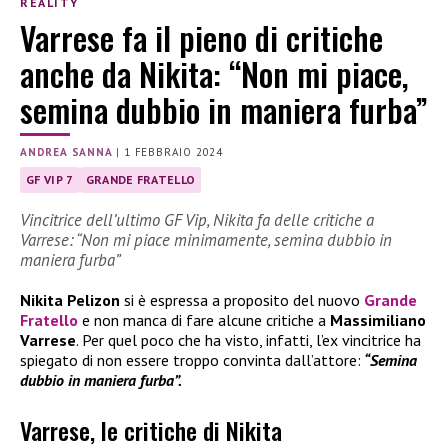
REALITY
Varrese fa il pieno di critiche
anche da Nikita: “Non mi piace,
semina dubbio in maniera furba”
ANDREA SANNA
|
1 FEBBRAIO 2024
GF VIP 7
GRANDE FRATELLO
Vincitrice dell’ultimo GF Vip, Nikita fa delle critiche a
Varrese: “Non mi piace minimamente, semina dubbio in
maniera furba”
Nikita Pelizon
si è espressa a proposito del nuovo
Grande
Fratello
e non manca di fare alcune critiche a
Massimiliano
Varrese
. Per quel poco che ha visto, infatti, l’ex vincitrice ha
spiegato di non essere troppo convinta dall’attore:
“Semina
dubbio in maniera furba”.
Varrese, le critiche di Nikita