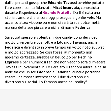
dall’esperta di gossip, che
Edoardo Tavassi
avrebbe potuto
fare coppia con la fidanzata
Micol Incorvaia,
conosciuta
durante l’esperienza al
Grande Fratello
. Da lì è nata una
storia d’amore che ancora oggi prosegue a gonfie vele. Ma
accanto all’ex vippone pare non ci sarà la sua dolce metà,
ma una delle sue più care amiche, di nome
Federica.
Sui social spesso e volentieri i due condividono dei video
molto divertenti e così oltre a
Edoardo Tavassi,
anche
Federica
è diventata in breve tempo un volto noto sul web
e molto apprezzato. Se così fosse, al momento non
abbiamo certezza, sarebbe un bel colpo per
Pechino
Express
e per i numerosi fan che non vedono l’ora di rivedere
Tavassi
nuovamente in TV. Peraltro il fandom adora la bella
amicizia che unisce
Edoardo
e
Federica
, dunque potrebbe
essere una mossa interessante. I due divertono e si
divertono sui social. Lo faranno anche nel reality?