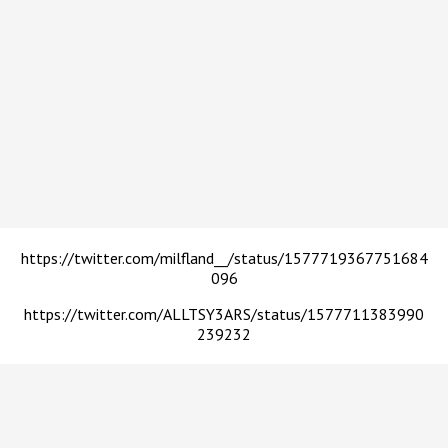
https://twitter.com/milfland__/status/1577719367751684
096
https://twitter.com/ALLTSY3ARS/status/1577711383990
239232