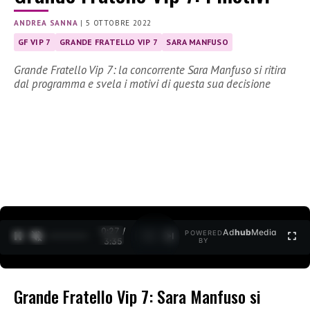
ANDREA SANNA
|
5 OTTOBRE 2022
GF VIP 7
GRANDE FRATELLO VIP 7
SARA MANFUSO
Grande Fratello Vip 7: la concorrente Sara Manfuso si ritira
dal programma e svela i motivi di questa sua decisione
0:28 /
Ad
hub
Media
POWERED
1
/
2
3:35
BY
Grande Fratello Vip 7: Sara Manfuso si