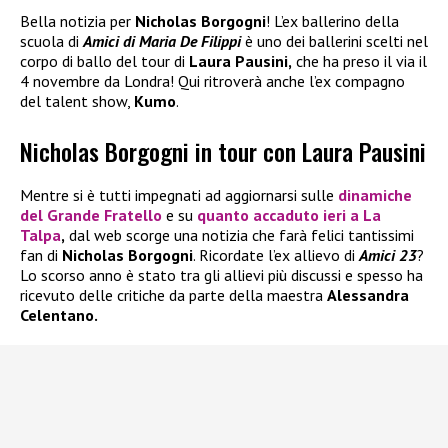
Bella notizia per
Nicholas Borgogni
! L’ex ballerino della
scuola di
Amici di Maria De Filippi
è uno dei ballerini scelti nel
corpo di ballo del tour di
Laura Pausini,
che ha preso il via il
4 novembre da Londra! Qui ritroverà anche l’ex compagno
del talent show,
Kumo
.
Nicholas Borgogni in tour con Laura Pausini
Mentre si è tutti impegnati ad aggiornarsi sulle
dinamiche
del
Grande Fratello
e su
quanto accaduto ieri a
La
Talpa
,
dal web scorge una notizia che farà felici tantissimi
fan di
Nicholas Borgogni
. Ricordate l’ex allievo di
Amici 23
?
Lo scorso anno è stato tra gli allievi più discussi e spesso ha
ricevuto delle critiche da parte della maestra
Alessandra
Celentano.