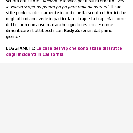
scuola dal titolo
“Tananai”
e iconica per il sui ritornello:
“Ma
io volevo scopa-pa parara pa pa para rapa pa para ra”
. Il suo
stile punk era decisamente insolito nella scuola di
Amici
che
negli ultimi anni vede in particolare il rap e la trap. Ma, come
detto, non convinse mai anche i giudici esterni. E come
dimenticare i battibecchi con
Rudy Zerbi
sin dal primo
giorno?
LEGGI ANCHE:
Le case dei Vip che sono state distrutte
dagli incidenti in California