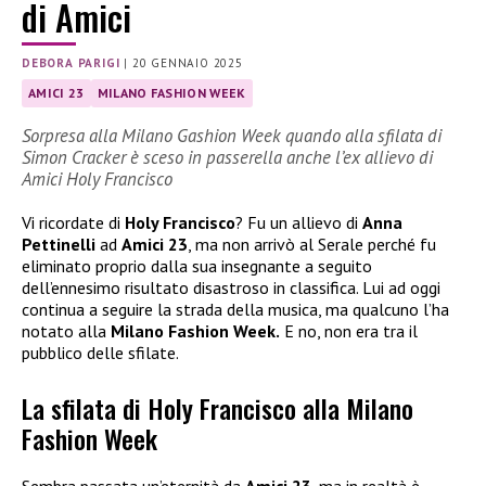
di Amici
DEBORA PARIGI
|
20 GENNAIO 2025
AMICI 23
MILANO FASHION WEEK
Sorpresa alla Milano Gashion Week quando alla sfilata di
Simon Cracker è sceso in passerella anche l’ex allievo di
Amici Holy Francisco
Vi ricordate di
Holy Francisco
? Fu un allievo di
Anna
Pettinelli
ad
Amici 23
, ma non arrivò al Serale perché fu
eliminato proprio dalla sua insegnante a seguito
dell’ennesimo risultato disastroso in classifica. Lui ad oggi
continua a seguire la strada della musica, ma qualcuno l’ha
notato alla
Milano Fashion Week.
E no, non era tra il
pubblico delle sfilate.
La sfilata di Holy Francisco alla Milano
Fashion Week
Sembra passata un’eternità da
Amici 23
, ma in realtà è