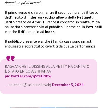
dammi un po’ di acqua
“.
Il primo verso è chiaro, mentre il secondo riprende il testo
dell’inedito di
Inder
, un vecchio allievo della
Pettinelli
,
uscito presto da
Amici
. Durante il concerto, in realtà,
Mida
ha lasciato cantare solo al pubblico il nome della
Pettinelli
e anche il riferimento ad
Inder
.
Il pubblico presente e anche i fan da casa sono rimasti
entusiasti e soprattutto divertiti da quella performance.
RAGA ANCHE IL DISSING ALLA PETTY HA CANTATO,
È STATO EPICO AJSHHAHAA
pic.twitter.com/q9tstIrlBw
— solenne (@solenne4evah)
December 3, 2024