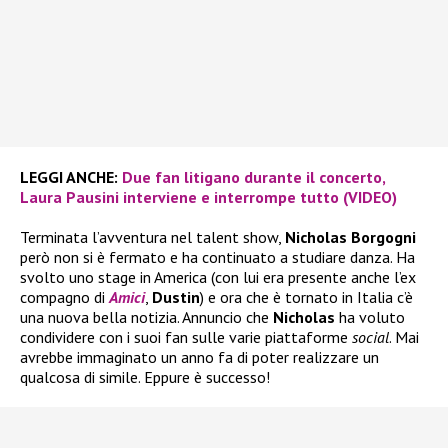
LEGGI ANCHE:
Due fan litigano durante il concerto,
Laura Pausini interviene e interrompe tutto (VIDEO)
Terminata l’avventura nel talent show,
Nicholas Borgogni
però non si è fermato e ha continuato a studiare danza. Ha
svolto uno stage in America (con lui era presente anche l’ex
compagno di
Amici
,
Dustin
) e ora che è tornato in Italia c’è
una nuova bella notizia. Annuncio che
Nicholas
ha voluto
condividere con i suoi fan sulle varie piattaforme
social
. Mai
avrebbe immaginato un anno fa di poter realizzare un
qualcosa di simile. Eppure è successo!