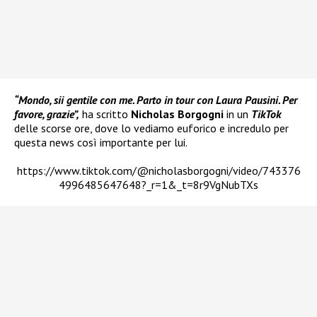
“Mondo, sii gentile con me. Parto in tour con Laura Pausini. Per
favore, grazie”,
ha scritto
Nicholas Borgogni
in un
TikTok
delle scorse ore, dove lo vediamo euforico e incredulo per
questa news così importante per lui.
https://www.tiktok.com/@nicholasborgogni/video/743376
4996485647648?_r=1&_t=8r9VgNubTXs