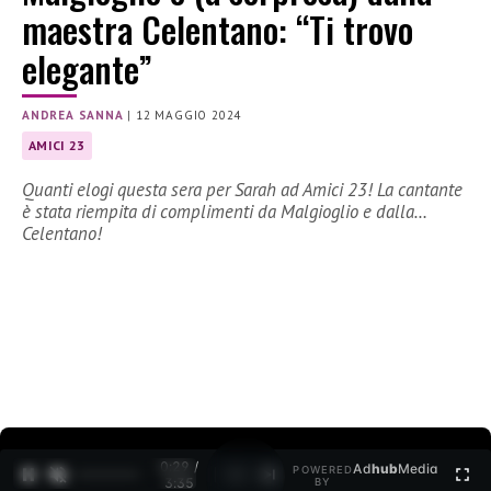
maestra Celentano: “Ti trovo
elegante”
ANDREA SANNA
|
12 MAGGIO 2024
AMICI 23
Quanti elogi questa sera per Sarah ad Amici 23! La cantante
è stata riempita di complimenti da Malgioglio e dalla…
Celentano!
0:30 /
Ad
hub
Media
POWERED
1
/
2
3:35
BY