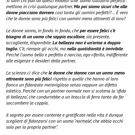
Si salvi chi può da questi modelli stile ‘uomo statuario perfetto’:
mettono in crisi qualunque partner.
Ma poi siamo sicuri che alle
donne piacciano davvero
così tanto gli uomini perfetti?… È vero
che le donne sono più felici con uomini meno attraenti di loro?
Le donne sanno, in fondo in fondo, che
per essere felici c’è
bisogno di un uomo che sappia ascoltare
, sia presente,
accogliente, disponibile.
La bellezza non è un’arma a doppio
taglio
. C’è, riempie gli occhi, ma
nella quotidianità è invivibile
.
Perché l’uomo bello e perfetto è narciso, ego-riferito, indifferente
alle esigenze e desideri della partner.
La scienza ci dice che
le donne che stanno con un uomo meno
attraente sono più felici
rispetto a quelle che hanno al loro
fianco un fidanzato meraviglioso senza neppure un difetto
estetico. Perché con un partner normale non si scatena la ‘sfida
di bellezza’, che condurrebbe a un braccio di ferro tanto da far
soccombere la coppia.
Il segreto per essere contente e gratificate nella vita è dunque
scegliere di fidanzarsi con un uomo ‘normale’, che abbia occhi
solo per la propria partner”.