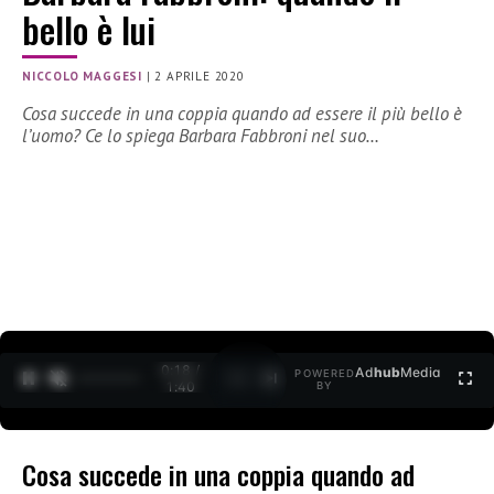
bello è lui
NICCOLO MAGGESI
|
2 APRILE 2020
Cosa succede in una coppia quando ad essere il più bello è
l’uomo? Ce lo spiega Barbara Fabbroni nel suo…
0:20 /
Ad
hub
Media
POWERED
1
/
2
1:40
BY
Cosa succede in una coppia quando ad