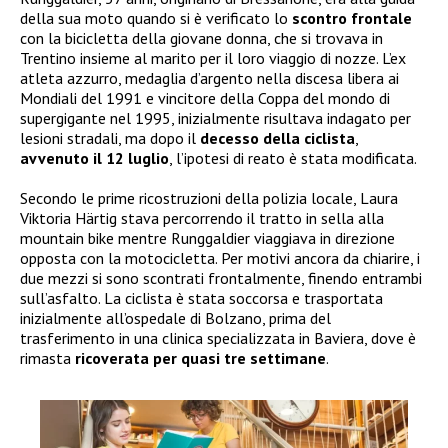
della sua moto quando si è verificato lo
scontro frontale
con la bicicletta della giovane donna, che si trovava in
Trentino insieme al marito per il loro viaggio di nozze. L’ex
atleta azzurro, medaglia d’argento nella discesa libera ai
Mondiali del 1991 e vincitore della Coppa del mondo di
supergigante nel 1995, inizialmente risultava indagato per
lesioni stradali, ma dopo il
decesso della ciclista
,
avvenuto il 12 luglio
, l’ipotesi di reato è stata modificata.
Secondo le prime ricostruzioni della polizia locale, Laura
Viktoria Härtig stava percorrendo il tratto in sella alla
mountain bike mentre Runggaldier viaggiava in direzione
opposta con la motocicletta. Per motivi ancora da chiarire, i
due mezzi si sono scontrati frontalmente, finendo entrambi
sull’asfalto. La ciclista è stata soccorsa e trasportata
inizialmente all’ospedale di Bolzano, prima del
trasferimento in una clinica specializzata in Baviera, dove è
rimasta
ricoverata per quasi tre settimane
.