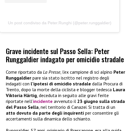
Un post condiviso da Peter.Runghi (@peter.runggaldier)
Grave incidente sul Passo Sella: Peter
Runggaldier indagato per omicidio stradale
Come riportato da
La Presse
, l’ex campione di sci alpino
Peter
Runggaldier
pare sia stato iscritto nel registro degli
indagati con
l’ipotesi di omicidio stradale
dalla Procura di
Trento, dopo la morte della ciclista e blogger tedesca
Laura
Viktoria Härtig
, deceduta in seguito alle gravi ferite
riportate nell’
incidente
avvenuto il
23 giugno sulla strada
del Passo Sella
, nel territorio di Canazei. Si tratta di un
atto dovuto da parte degli inquirenti
per consentire gli
accertamenti sulla dinamica dello schianto.
Runggaldier, 57 anni, originario di Bressanone, era alla guida