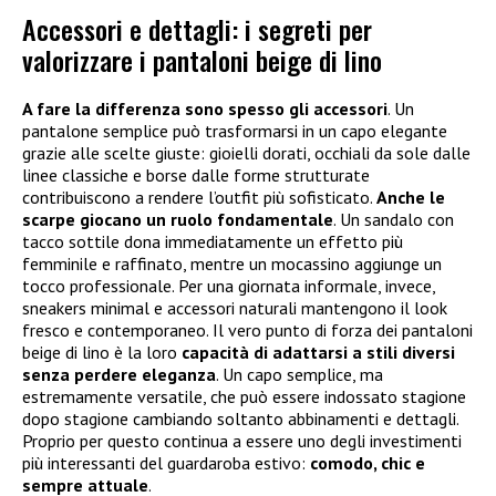
Accessori e dettagli: i segreti per
valorizzare i pantaloni beige di lino
A fare la differenza sono spesso gli accessori
. Un
pantalone semplice può trasformarsi in un capo elegante
grazie alle scelte giuste: gioielli dorati, occhiali da sole dalle
linee classiche e borse dalle forme strutturate
contribuiscono a rendere l’outfit più sofisticato.
Anche le
scarpe giocano un ruolo fondamentale
. Un sandalo con
tacco sottile dona immediatamente un effetto più
femminile e raffinato, mentre un mocassino aggiunge un
tocco professionale. Per una giornata informale, invece,
sneakers minimal e accessori naturali mantengono il look
fresco e contemporaneo. Il vero punto di forza dei pantaloni
beige di lino è la loro
capacità di adattarsi a stili diversi
senza perdere eleganza
. Un capo semplice, ma
estremamente versatile, che può essere indossato stagione
dopo stagione cambiando soltanto abbinamenti e dettagli.
Proprio per questo continua a essere uno degli investimenti
più interessanti del guardaroba estivo:
comodo, chic e
sempre attuale
.