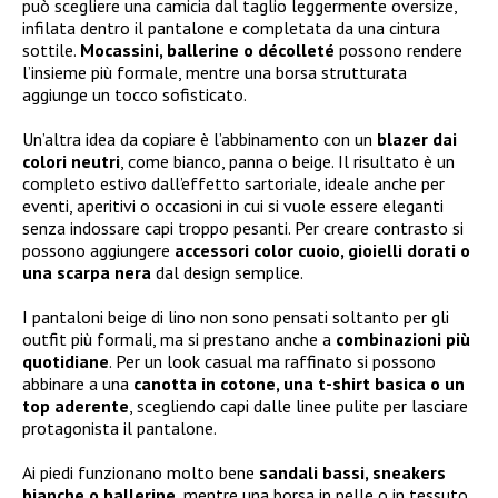
può scegliere una camicia dal taglio leggermente oversize,
infilata dentro il pantalone e completata da una cintura
sottile.
Mocassini, ballerine o décolleté
possono rendere
l’insieme più formale, mentre una borsa strutturata
aggiunge un tocco sofisticato.
Un’altra idea da copiare è l’abbinamento con un
blazer dai
colori neutri
, come bianco, panna o beige. Il risultato è un
completo estivo dall’effetto sartoriale, ideale anche per
eventi, aperitivi o occasioni in cui si vuole essere eleganti
senza indossare capi troppo pesanti. Per creare contrasto si
possono aggiungere
accessori color cuoio, gioielli dorati o
una scarpa nera
dal design semplice.
I pantaloni beige di lino non sono pensati soltanto per gli
outfit più formali, ma si prestano anche a
combinazioni più
quotidiane
. Per un look casual ma raffinato si possono
abbinare a una
canotta in cotone, una t-shirt basica o un
top aderente
, scegliendo capi dalle linee pulite per lasciare
protagonista il pantalone.
Ai piedi funzionano molto bene
sandali bassi, sneakers
bianche o ballerine
, mentre una borsa in pelle o in tessuto