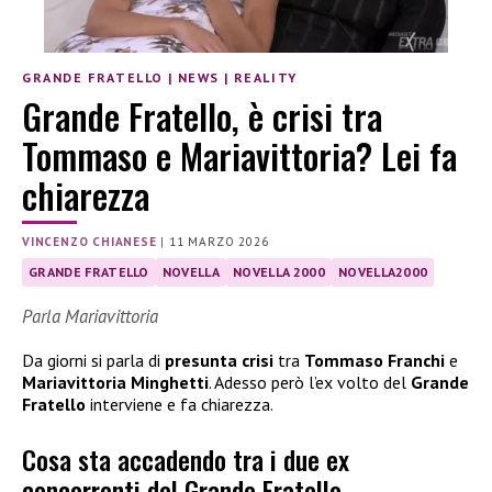
GRANDE FRATELLO
|
NEWS
|
REALITY
Grande Fratello, è crisi tra
Tommaso e Mariavittoria? Lei fa
chiarezza
VINCENZO CHIANESE
|
11 MARZO 2026
GRANDE FRATELLO
NOVELLA
NOVELLA 2000
NOVELLA2000
Parla Mariavittoria
Da giorni si parla di
presunta crisi
tra
Tommaso Franchi
e
Mariavittoria Minghetti
. Adesso però l’ex volto del
Grande
Fratello
interviene e fa chiarezza.
Cosa sta accadendo tra i due ex
concorrenti del Grande Fratello