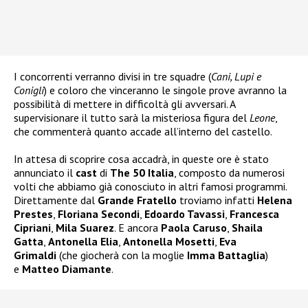
I concorrenti verranno divisi in tre squadre (
Cani, Lupi e
Conigli
) e coloro che vinceranno le singole prove avranno la
possibilità di mettere in difficoltà gli avversari. A
supervisionare il tutto sarà la misteriosa figura del
Leone
,
che commenterà quanto accade all’interno del castello.
In attesa di scoprire cosa accadrà, in queste ore è stato
annunciato il
cast
di
The 50 Italia
, composto da numerosi
volti che abbiamo già conosciuto in altri famosi programmi.
Direttamente dal
Grande Fratello
troviamo infatti
Helena
Prestes
,
Floriana Secondi
,
Edoardo Tavassi
,
Francesca
Cipriani
,
Mila Suarez
. E ancora
Paola Caruso
,
Shaila
Gatta
,
Antonella Elia
,
Antonella Mosetti
,
Eva
Grimaldi
(che giocherà con la moglie
Imma Battaglia
)
e
Matteo Diamante
.