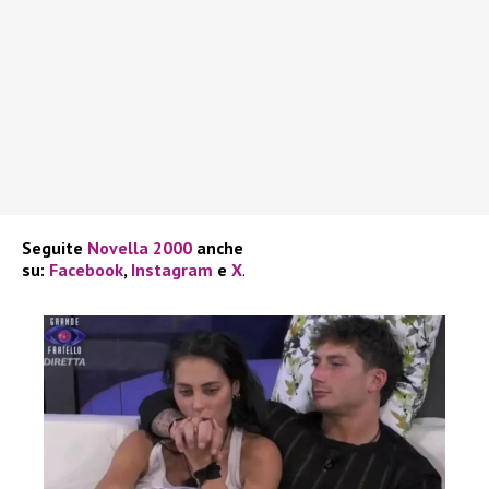
Seguite
Novella 2000
anche
su:
Facebook
,
Instagram
e
X
.