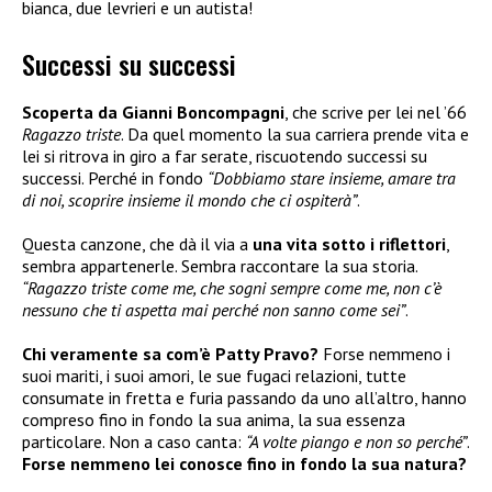
bianca, due levrieri e un autista!
Successi su successi
Scoperta da Gianni Boncompagni
, che scrive per lei nel ’66
Ragazzo triste
. Da quel momento la sua carriera prende vita e
lei si ritrova in giro a far serate, riscuotendo successi su
successi. Perché in fondo
“Dobbiamo stare insieme, amare tra
di noi, scoprire insieme il mondo che ci ospiterà”
.
Questa canzone, che dà il via a
una vita sotto i riflettori
,
sembra appartenerle. Sembra raccontare la sua storia.
“Ragazzo triste come me, che sogni sempre come me, non c’è
nessuno che ti aspetta mai perché non sanno come sei”
.
Chi veramente sa com’è Patty Pravo?
Forse nemmeno i
suoi mariti, i suoi amori, le sue fugaci relazioni, tutte
consumate in fretta e furia passando da uno all’altro, hanno
compreso fino in fondo la sua anima, la sua essenza
particolare. Non a caso canta:
“A volte piango e non so perché”
.
Forse nemmeno lei conosce fino in fondo la sua natura?