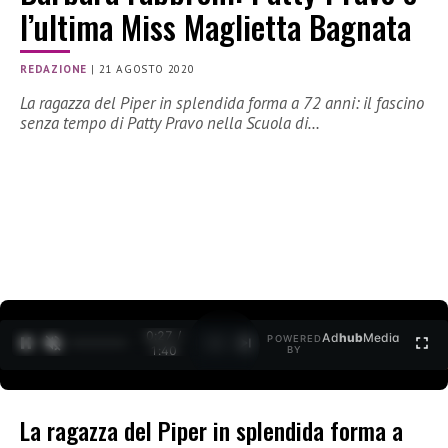
l’ultima Miss Maglietta Bagnata
REDAZIONE
|
21 AGOSTO 2020
La ragazza del Piper in splendida forma a 72 anni: il fascino
senza tempo di Patty Pravo nella Scuola di…
0:29 /
Ad
hub
Media
POWERED
1
/
2
1:40
BY
La ragazza del Piper in splendida forma a