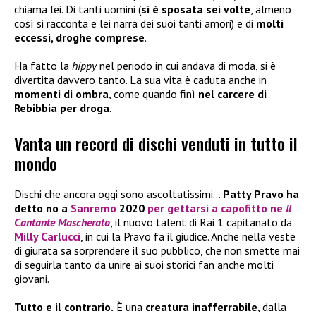
chiama lei. Di tanti uomini (
si è sposata sei volte
, almeno
così si racconta e lei narra dei suoi tanti amori) e di
molti
eccessi, droghe comprese
.
Ha fatto la
hippy
nel periodo in cui andava di moda, si è
divertita davvero tanto. La sua vita è caduta anche in
momenti di ombra
, come quando finì
nel carcere di
Rebibbia per droga
.
Vanta un record di dischi venduti in tutto il
mondo
Dischi che ancora oggi sono ascoltatissimi…
Patty Pravo ha
detto no a
Sanremo
2020
per gettarsi a capofitto ne
Il
Cantante Mascherato
, il nuovo talent di Rai 1 capitanato da
Milly Carlucci
, in cui la Pravo fa il giudice. Anche nella veste
di giurata sa sorprendere il suo pubblico, che non smette mai
di seguirla tanto da unire ai suoi storici fan anche molti
giovani.
Tutto e il contrario.
È una
creatura inafferrabile
, dalla