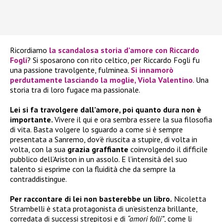
Ricordiamo
la scandalosa storia d’amore con
Riccardo
Fogli
? Si sposarono con rito celtico, per Riccardo Fogli fu
una passione travolgente, fulminea.
Si innamorò
perdutamente lasciando la moglie,
Viola Valentino
. Una
storia tra di loro fugace ma passionale.
Lei si fa travolgere dall’amore, poi quanto dura non è
importante.
Vivere il qui e ora sembra essere la sua filosofia
di vita. Basta volgere lo sguardo a come si è sempre
presentata a Sanremo, dov’è riuscita a stupire, di volta in
volta, con la sua
grazia graffiante
coinvolgendo il difficile
pubblico dell’Ariston in un assolo. E l’intensità del suo
talento si esprime con la fluidità che da sempre la
contraddistingue.
Per raccontare di lei non basterebbe un libro.
Nicoletta
Strambelli è stata protagonista di un’esistenza brillante,
corredata di successi strepitosi e di
“amori folli”
, come li