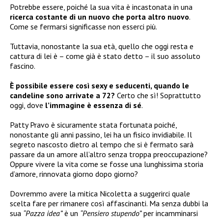
Potrebbe essere, poiché la sua vita è incastonata in una
ricerca costante di un nuovo che porta altro nuovo
.
Come se fermarsi significasse non esserci più.
Tuttavia, nonostante la sua età, quello che oggi resta e
cattura di lei è – come già è stato detto – il suo assoluto
fascino.
È possibile essere così sexy e seducenti, quando le
candeline sono arrivate a 72?
Certo che sì! Soprattutto
oggi, dove
l’immagine è essenza di sé
.
Patty Pravo è sicuramente stata fortunata poiché,
nonostante gli anni passino, lei ha un fisico invidiabile. Il
segreto nascosto dietro al tempo che si è fermato sarà
passare da un amore all’altro senza troppa preoccupazione?
Oppure vivere la vita come se fosse una lunghissima storia
d’amore, rinnovata giorno dopo giorno?
Dovremmo avere la mitica Nicoletta a suggerirci quale
scelta fare per rimanere così affascinanti. Ma senza dubbi la
sua
“Pazza idea”
è un
“Pensiero stupendo”
per incamminarsi