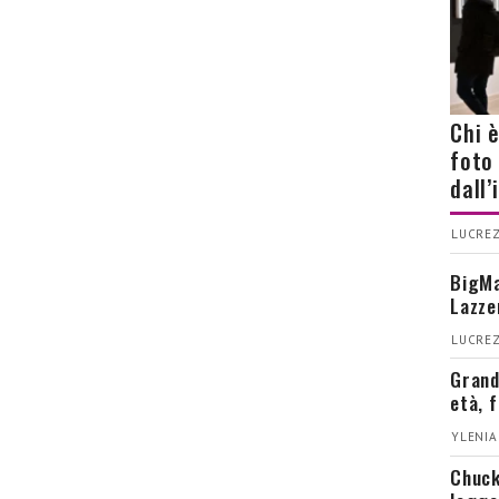
Chi 
foto
dall
LUCREZ
BigMa
Lazze
LUCREZ
Grand
età, 
YLENIA
Chuck