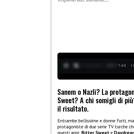
0:05 / 1:40
1
Sanem o Nazli? La protagon
Sweet? A chi somigli di più
il risultato.
Entrambe bellissime e donne forti, ma 
protagoniste di due serie TV turche ch
questi anni:
Bitter Sweet
e
Daydream