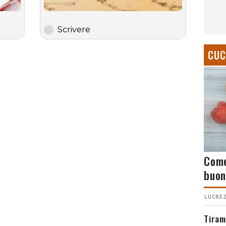
Scrivere
CUC
Come
buon
LUCREZ
Tiram