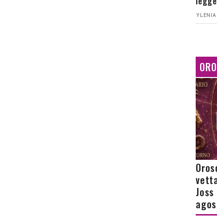
legge
YLENIA
ORO
Orosc
vetta
Joss
agos