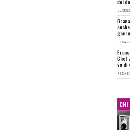
del d
LUCREZ
Grana
anche
gour
REDAZI
Franc
Chef 
sa di
REDAZI
CHI