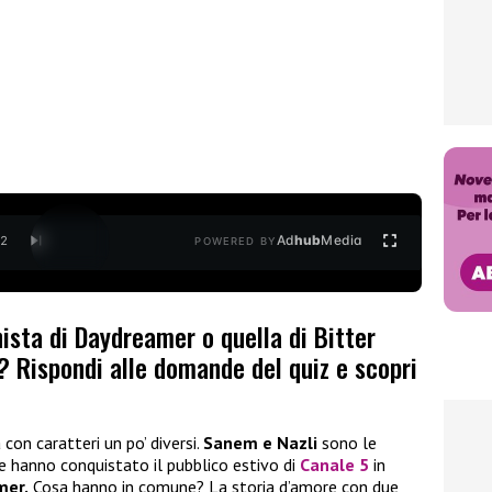
Ad
hub
Media
/
2
POWERED BY
ista di Daydreamer o quella di Bitter
? Rispondi alle domande del quiz e scopri
con caratteri un po’ diversi.
Sanem e Nazli
sono le
e hanno conquistato il pubblico estivo di
Canale 5
in
er.
Cosa hanno in comune? La storia d’amore con due