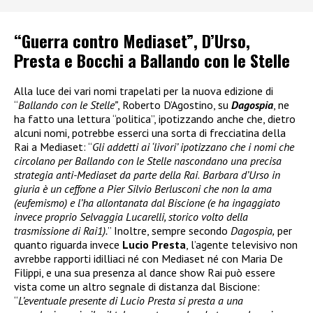
“Guerra contro Mediaset”, D’Urso,
Presta e Bocchi a Ballando con le Stelle
Alla luce dei vari nomi trapelati per la nuova edizione di
“
Ballando con le Stelle”
, Roberto D’Agostino, su
Dagospia
, ne
ha fatto una lettura “politica”, ipotizzando anche che, dietro
alcuni nomi, potrebbe esserci una sorta di frecciatina della
Rai a Mediaset: “
Gli addetti ai ‘livori’ ipotizzano che i nomi che
circolano per Ballando con le Stelle nascondano una precisa
strategia anti-Mediaset da parte della Rai
.
Barbara d’Urso in
giuria è un ceffone a Pier Silvio Berlusconi che non la ama
(eufemismo) e l’ha allontanata dal Biscione (e ha ingaggiato
invece proprio Selvaggia Lucarelli, storico volto della
trasmissione di Rai1).
” Inoltre, sempre secondo
Dagospia,
per
quanto riguarda invece
Lucio Presta
, l’agente televisivo non
avrebbe rapporti idilliaci né con Mediaset né con Maria De
Filippi, e una sua presenza al dance show Rai può essere
vista come un altro segnale di distanza dal Biscione:
“
L’eventuale presente di Lucio Presta si presta a una