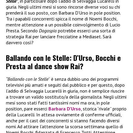
Stelle”
, in particolare dopo l’addio di Selvaggia Lucarelli in
giuria. Negli ultimi mesi si sono rincorse diverse voci su chi
prenderà il suo posto, con Barbara D’Urso in pole position.
Tra i papabili concorrenti spicca il nome di Noemi Bocchi,
mentre attenzione a un possibile coinvolgimento di Lucio
Presta. Secondo
Dagospia
potrebbe esserci una sorta di
strategia Rai per lanciare frecciatine a Mediaset. Sarà
davvero così?
Ballando con le Stelle: D’Urso, Bocchi e
Presta al dance show Rai?
“Ballando con le Stelle
” è senza dubbio uno dei programmi
televisivi più amati e seguiti dal pubblico e per questo, dopo
l’addio di Selvaggia Lucarelli in giuria, non è semplice riuscire
a trovare un valido sostituto/a della giornalista. Negli ultimi
mesi sono stati fatti tantissimi nomi ma ora, in pole
position, pare esserci
Barbara D’Urso
, storica “rivale” proprio
della Lucarelli. In attesa ovviamente di conferme ufficiali,
anche per il cast dei concorrenti si stanno facendo diversi
nomi. Ad attirare l’attenzione la scorsa settimana quello di
Noemi Bocchi, fidanzata di Francesco Totti. Attenzione