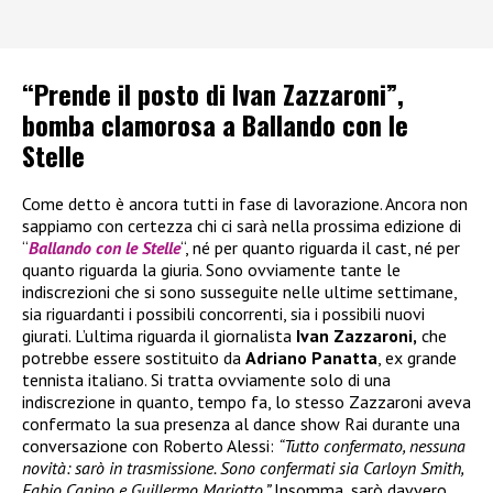
“Prende il posto di Ivan Zazzaroni”,
bomba clamorosa a Ballando con le
Stelle
Come detto è ancora tutti in fase di lavorazione. Ancora non
sappiamo con certezza chi ci sarà nella prossima edizione di
“
Ballando con le Stelle
“, né per quanto riguarda il cast, né per
quanto riguarda la giuria. Sono ovviamente tante le
indiscrezioni che si sono susseguite nelle ultime settimane,
sia riguardanti i possibili concorrenti, sia i possibili nuovi
giurati. L’ultima riguarda il giornalista
Ivan Zazzaroni,
che
potrebbe essere sostituito da
Adriano Panatta
, ex grande
tennista italiano. Si tratta ovviamente solo di una
indiscrezione in quanto, tempo fa, lo stesso Zazzaroni aveva
confermato la sua presenza al dance show Rai durante una
conversazione con Roberto Alessi:
“Tutto confermato, nessuna
novità: sarò in trasmissione. Sono confermati sia Carloyn Smith,
Fabio Canino e Guillermo Mariotto.”
Insomma, sarò davvero