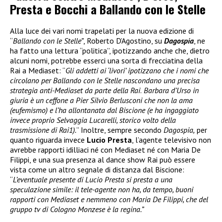
Presta e Bocchi a Ballando con le Stelle
Alla luce dei vari nomi trapelati per la nuova edizione di
“
Ballando con le Stelle”
, Roberto D’Agostino, su
Dagospia
, ne
ha fatto una lettura “politica”, ipotizzando anche che, dietro
alcuni nomi, potrebbe esserci una sorta di frecciatina della
Rai a Mediaset: “
Gli addetti ai ‘livori’ ipotizzano che i nomi che
circolano per Ballando con le Stelle nascondano una precisa
strategia anti-Mediaset da parte della Rai
.
Barbara d’Urso in
giuria è un ceffone a Pier Silvio Berlusconi che non la ama
(eufemismo) e l’ha allontanata dal Biscione (e ha ingaggiato
invece proprio Selvaggia Lucarelli, storico volto della
trasmissione di Rai1).
” Inoltre, sempre secondo
Dagospia,
per
quanto riguarda invece
Lucio Presta
, l’agente televisivo non
avrebbe rapporti idilliaci né con Mediaset né con Maria De
Filippi, e una sua presenza al dance show Rai può essere
vista come un altro segnale di distanza dal Biscione:
“
L’eventuale presente di Lucio Presta si presta a una
speculazione simile: il tele-agente non ha, da tempo, buoni
rapporti con Mediaset e nemmeno con Maria De Filippi, che del
gruppo tv di Cologno Monzese è la regina.”