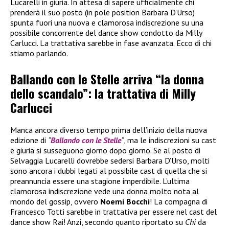
Lucarelli in giuria. In attesa di sapere ufficialmente chi
prenderà il suo posto (in pole position Barbara D’Urso)
spunta fuori una nuova e clamorosa indiscrezione su una
possibile concorrente del dance show condotto da Milly
Carlucci. La trattativa sarebbe in fase avanzata. Ecco di chi
stiamo parlando.
Ballando con le Stelle arriva “la donna
dello scandalo”: la trattativa di Milly
Carlucci
Manca ancora diverso tempo prima dell’inizio della nuova
edizione di
“
Ballando con le Stelle
“
, ma le indiscrezioni su cast
e giuria si susseguono giorno dopo giorno. Se al posto di
Selvaggia Lucarelli dovrebbe sedersi Barbara D’Urso, molti
sono ancora i dubbi legati al possibile cast di quella che si
preannuncia essere una stagione imperdibile. L’ultima
clamorosa indiscrezione vede una donna molto nota al
mondo del gossip, ovvero
Noemi Bocchi
! La compagna di
Francesco Totti sarebbe in trattativa per essere nel cast del
dance show Rai! Anzi, secondo quanto riportato su
Chi
da