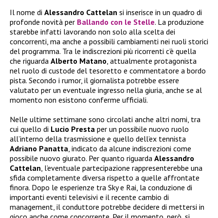
Il nome di
Alessandro Cattelan
si inserisce in un quadro di
profonde novità per
Ballando con le Stelle
. La produzione
starebbe infatti lavorando non solo alla scelta dei
concorrenti, ma anche a possibili cambiamenti nei ruoli storici
del programma. Tra le indiscrezioni più ricorrenti c’è quella
che riguarda
Alberto Matano
, attualmente protagonista
nel ruolo di custode del tesoretto e commentatore a bordo
pista. Secondo i rumor, il giornalista potrebbe essere
valutato per un eventuale ingresso nella giuria, anche se al
momento non esistono conferme ufficiali.
Nelle ultime settimane sono circolati anche altri nomi, tra
cui quello di
Lucio Presta
per un possibile nuovo ruolo
all’interno della trasmissione e quello dell’ex tennista
Adriano Panatta
, indicato da alcune indiscrezioni come
possibile nuovo giurato. Per quanto riguarda
Alessandro
Cattelan
, l’eventuale partecipazione rappresenterebbe una
sfida completamente diversa rispetto a quelle affrontate
finora. Dopo le esperienze tra Sky e Rai, la conduzione di
importanti eventi televisivi e il recente cambio di
management, il conduttore potrebbe decidere di mettersi in
gioco anche come concorrente. Per il momento, però, si