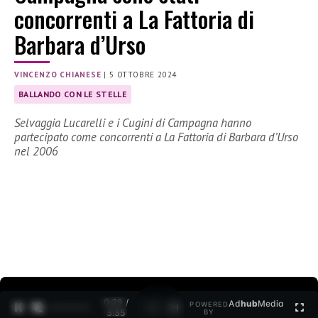
concorrenti a La Fattoria di
Barbara d’Urso
VINCENZO CHIANESE
|
5 OTTOBRE 2024
BALLANDO CON LE STELLE
Selvaggia Lucarelli e i Cugini di Campagna hanno
partecipato come concorrenti a La Fattoria di Barbara d’Urso
nel 2006
0:30 /
Ad
hub
Media
POWERED
1
/
2
3:35
BY