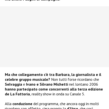
Ma che collegamento c’è tra Barbara, la giornalista e il
celebre gruppo musicale?
Non tutti forse ricordano che
Selvaggia
e
Ivano e Silvano Michetti
nel lontano 2006
hanno partecipato come concorrenti alla terza edizione
de La Fattoria
, reality show in onda su Canale 5.
Alla
conduzione
del programma, che ancora oggi in molti
ricordano con affetto, c’era proprio la
d’Urso
, che così