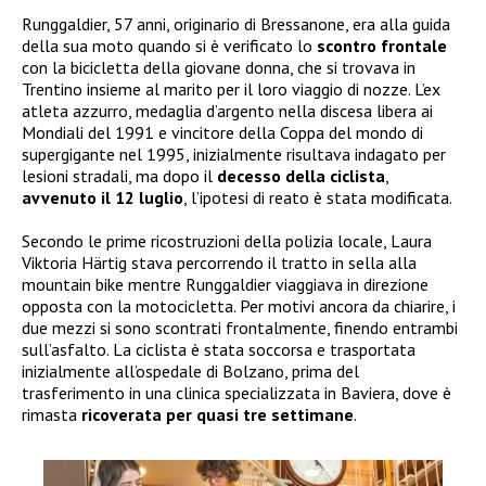
Runggaldier, 57 anni, originario di Bressanone, era alla guida
della sua moto quando si è verificato lo
scontro frontale
con la bicicletta della giovane donna, che si trovava in
Trentino insieme al marito per il loro viaggio di nozze. L’ex
atleta azzurro, medaglia d’argento nella discesa libera ai
Mondiali del 1991 e vincitore della Coppa del mondo di
supergigante nel 1995, inizialmente risultava indagato per
lesioni stradali, ma dopo il
decesso della ciclista
,
avvenuto il 12 luglio
, l’ipotesi di reato è stata modificata.
Secondo le prime ricostruzioni della polizia locale, Laura
Viktoria Härtig stava percorrendo il tratto in sella alla
mountain bike mentre Runggaldier viaggiava in direzione
opposta con la motocicletta. Per motivi ancora da chiarire, i
due mezzi si sono scontrati frontalmente, finendo entrambi
sull’asfalto. La ciclista è stata soccorsa e trasportata
inizialmente all’ospedale di Bolzano, prima del
trasferimento in una clinica specializzata in Baviera, dove è
rimasta
ricoverata per quasi tre settimane
.