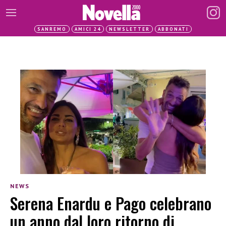
SANREMO
AMICI 24
NEWSLETTER
ABBONATI
NEWS
Serena Enardu e Pago celebrano
un anno dal loro ritorno di