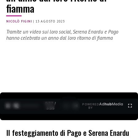
fiamma
NICOLÒ FIGINI
|
13 AGOSTO 2023
Tramite un video sui loro social, Serena Enardu e Pago
hanno celebrato un anno dal loro ritorno di fiamma
0:28 /
Ad
hub
Media
POWERED
1
/
2
3:35
BY
Il festeggiamento di Pago e Serena Enardu