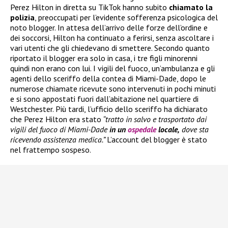
Perez Hilton in diretta su TikTok hanno subito
chiamato la
polizia
, preoccupati per l’evidente sofferenza psicologica del
noto blogger. In attesa dell’arrivo delle forze dell’ordine e
dei soccorsi, Hilton ha continuato a ferirsi, senza ascoltare i
vari utenti che gli chiedevano di smettere. Secondo quanto
riportato il blogger era solo in casa, i tre figli minorenni
quindi non erano con lui. I vigili del fuoco, un’ambulanza e gli
agenti dello sceriffo della contea di Miami-Dade, dopo le
numerose chiamate ricevute sono intervenuti in pochi minuti
e si sono appostati fuori dall’abitazione nel quartiere di
Westchester. Più tardi, l’ufficio dello sceriffo ha dichiarato
che Perez Hilton era stato
“tratto in salvo e trasportato dai
vigili del fuoco di Miami-Dade
in un
ospedale
locale,
dove sta
ricevendo assistenza medica.”
L’account del blogger è stato
nel frattempo sospeso.