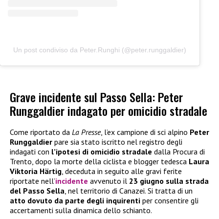
Un post condiviso da Peter.Runghi (@peter.runggaldier)
Grave incidente sul Passo Sella: Peter
Runggaldier indagato per omicidio stradale
Come riportato da
La Presse
, l’ex campione di sci alpino
Peter
Runggaldier
pare sia stato iscritto nel registro degli
indagati con
l’ipotesi di omicidio stradale
dalla Procura di
Trento, dopo la morte della ciclista e blogger tedesca
Laura
Viktoria Härtig
, deceduta in seguito alle gravi ferite
riportate nell’
incidente
avvenuto il
23 giugno sulla strada
del Passo Sella
, nel territorio di Canazei. Si tratta di un
atto dovuto da parte degli inquirenti
per consentire gli
accertamenti sulla dinamica dello schianto.