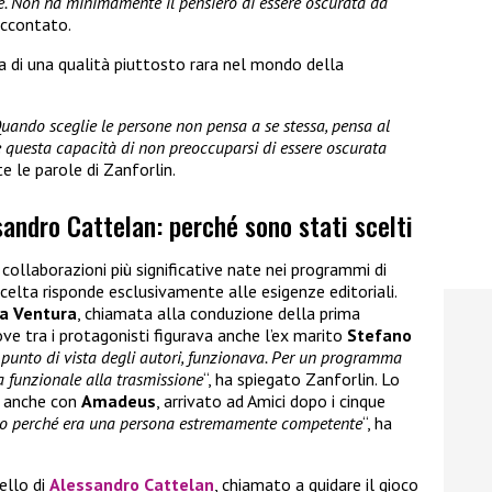
ce. Non ha minimamente il pensiero di essere oscurata da
raccontato.
a di una qualità piuttosto rara nel mondo della
Quando sceglie le persone non pensa a se stessa, pensa al
e questa capacità di non preoccuparsi di essere oscurata
e le parole di Zanforlin.
andro Cattelan: perché sono stati scelti
 collaborazioni più significative nate nei programmi di
scelta risponde esclusivamente alle esigenze editoriali.
a Ventura
, chiamata alla conduzione della prima
ove tra i protagonisti figurava anche l’ex marito
Stefano
 punto di vista degli autori, funzionava. Per un programma
ra funzionale alla trasmissione
“, ha spiegato Zanforlin. Lo
o anche con
Amadeus
, arrivato ad Amici dopo i cinque
o perché era una persona estremamente competente
“, ha
uello di
Alessandro Cattelan
, chiamato a guidare il gioco