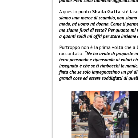
parole. Però sono talmente agghiacciata c
A questo punto
Shaila Gatta
si è las
siamo una merce di scambio, non siamo q
modo, né uomo né donna. Come ti permet
ma siamo fuori di testa? Per quanto mi r
a quanti soldi mi offri per stare insieme a
Purtroppo non è la prima volta che a
raccontato:
“Ne ho avute di proposte in
terra pensando e ripensando ai valori c
insegnato è che se ti rimbocchi le maniche
finta che se solo impegnassimo un po’ di 
grandi cose ed essere soddisfatti di quel