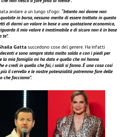
he non riesco a fare finta di niente”.
ciata andare a un lungo sfogo:
“Intanto noi donne non
uotate in borsa, nessuno merita di essere trattato in questo
ti di darmi un valore in base a una quotazione economica,
iguarda il mio valore è inestimabile e di sicuro non è in base
 te”.
Shaila Gatta
succedono cose del genere. Ha infatti
decenti e sono sempre stata molto salda e con i piedi per
he la mia famiglia mi ha dato e quello che mi hanno
 e credi in quello che fai, i soldi si fanno. È una cosa così
più il cervello e le nostre potenzialità potremmo fare delle
lo che facciamo”.