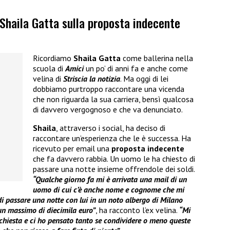
i Shaila Gatta sulla proposta indecente
Ricordiamo
Shaila Gatta
come ballerina nella
scuola di
Amici
un po’ di anni fa e anche come
velina di
Striscia la notizia
. Ma oggi di lei
dobbiamo purtroppo raccontare una vicenda
che non riguarda la sua carriera, bensì qualcosa
di davvero vergognoso e che va denunciato.
Shaila
, attraverso i social, ha deciso di
raccontare un’esperienza che le è successa. Ha
ricevuto per email una
proposta indecente
che fa davvero rabbia. Un uomo le ha chiesto di
passare una notte insieme offrendole dei soldi.
“Qualche giorno fa mi è arrivata una mail di un
uomo di cui c’è anche nome e cognome che mi
i passare una notte con lui in un noto albergo di Milano
un massimo di diecimila euro”
, ha racconto l’ex velina.
“Mi
chiesta e ci ho pensato tanto se condividere o meno queste