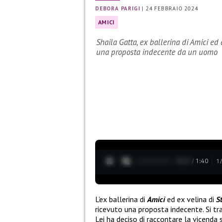
DEBORA PARIGI
|
24 FEBBRAIO 2024
AMICI
Shaila Gatta, ex ballerina di Amici ed e
una proposta indecente da un uomo
0:28 / 1:40
1
L’ex ballerina di
Amici
ed ex velina di
St
ricevuto una proposta indecente. Si tra
Lei ha deciso di raccontare la vicenda 