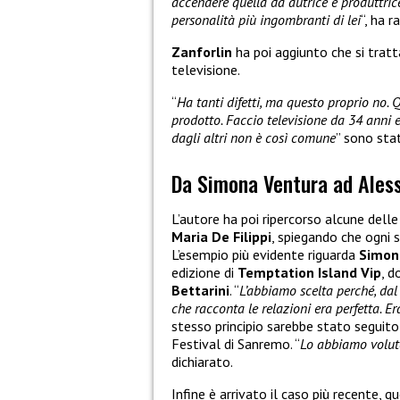
accendere quella da autrice e produttri
personalità più ingombranti di lei
“, ha 
Zanforlin
ha poi aggiunto che si tratt
televisione.
“
Ha tanti difetti, ma questo proprio no. 
prodotto. Faccio televisione da 34 anni 
dagli altri non è così comune
” sono stat
Da Simona Ventura ad Aless
L’autore ha poi ripercorso alcune delle
Maria De Filippi
, spiegando che ogni 
L’esempio più evidente riguarda
Simon
edizione di
Temptation Island Vip
, d
Bettarini
. “
L’abbiamo scelta perché, dal
che racconta le relazioni era perfetta. E
stesso principio sarebbe stato seguit
Festival di Sanremo. “
Lo abbiamo volut
dichiarato.
Infine è arrivato il caso più recente, q