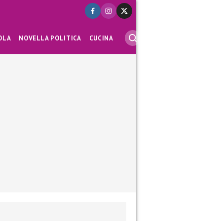
OLA
NOVELLA POLITICA
CUCINA