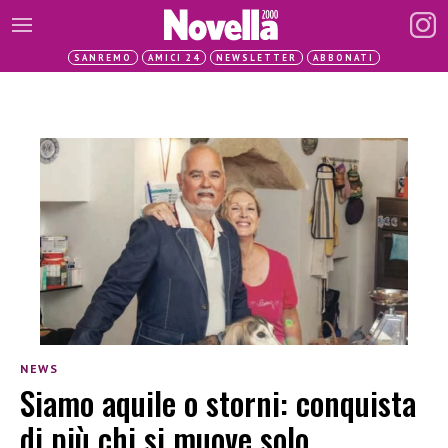
SANREMO
AMICI 24
NEWSLETTER
ABBONATI
NEWS
Siamo aquile o storni: conquista
di più chi si muove solo