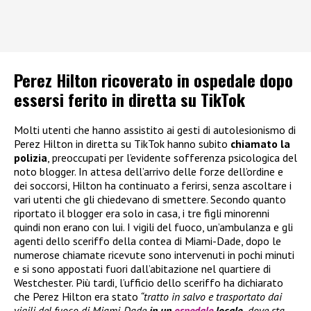
Perez Hilton ricoverato in ospedale dopo
essersi ferito in diretta su TikTok
Molti utenti che hanno assistito ai gesti di autolesionismo di
Perez Hilton in diretta su TikTok hanno subito
chiamato la
polizia
, preoccupati per l’evidente sofferenza psicologica del
noto blogger. In attesa dell’arrivo delle forze dell’ordine e
dei soccorsi, Hilton ha continuato a ferirsi, senza ascoltare i
vari utenti che gli chiedevano di smettere. Secondo quanto
riportato il blogger era solo in casa, i tre figli minorenni
quindi non erano con lui. I vigili del fuoco, un’ambulanza e gli
agenti dello sceriffo della contea di Miami-Dade, dopo le
numerose chiamate ricevute sono intervenuti in pochi minuti
e si sono appostati fuori dall’abitazione nel quartiere di
Westchester. Più tardi, l’ufficio dello sceriffo ha dichiarato
che Perez Hilton era stato
“tratto in salvo e trasportato dai
vigili del fuoco di Miami-Dade
in un
ospedale
locale,
dove sta