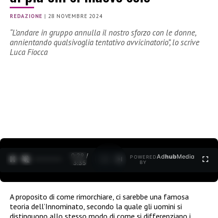
REDAZIONE
|
28 NOVEMBRE 2024
“L’andare in gruppo annulla il nostro sforzo con le donne,
annientando qualsivoglia tentativo avvicinatorio”, lo scrive
Luca Fiocca
0:31 /
Ad
hub
Media
POWERED
1
/
2
3:35
BY
A proposito di come rimorchiare, ci sarebbe una famosa
teoria dell’Innominato, secondo la quale gli uomini si
distinguono allo stesso modo di come si differenziano i