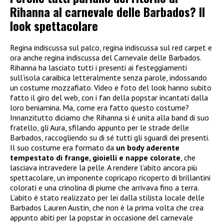
Rihanna al carnevale delle Barbados? Il
look spettacolare
Regina indiscussa sul palco, regina indiscussa sul red carpet e
ora anche regina indiscussa del Carnevale delle Barbados.
Rihanna ha lasciato tutti i presenti ai festeggiamenti
sull’isola caraibica letteralmente senza parole, indossando
un costume mozzafiato. Video e foto del look hanno subito
fatto il giro del web, con i fan della popstar incantati dalla
loro beniamina. Ma, come era fatto questo costume?
Innanzitutto diciamo che Rihanna si è unita alla band di suo
fratello, gli Aura, sfilando appunto per le strade delle
Barbados, raccogliendo su di sé tutti gli sguardi dei presenti.
Il suo costume era formato da
un body aderente
tempestato di frange, gioielli e nappe colorate
, che
lasciava intravedere la pelle. A rendere l’abito ancora più
spettacolare, un imponente copricapo ricoperto di brillantini
colorati e una crinolina di piume che arrivava fino a terra.
L’abito è stato realizzato per lei dalla stilista locale delle
Barbados Lauren Austin, che non è la prima volta che crea
appunto abiti per la popstar in occasione del carnevale