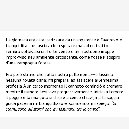
La giornata era caratterizzata da un’apparente e favorevole
tranquillità che lasciava ben sperare ma, ad un tratto,
sembrò sollevarsi un forte vento e un frastuono irruppe
improvviso nell’ambiente circostante, come fosse il sospiro
d’una zampogna forata.
Era però strano che sulla nostra pelle non avvertissimo
nessuna folata d’aria; mi preparai ad assistere all’ennesima
profezia. A un certo momento il canneto cominciò a tremare
mentre il rumore lievitava progressivamente. Iniziai a temere
il peggio e la mia gola si chiuse a cento chiavi, ma la saggia
guida paterna mi tranquillizzò e, sorridendo, mi spiegò:
“Gli
storni, sono gli storni che ’mmasunanu tra le canne”
.