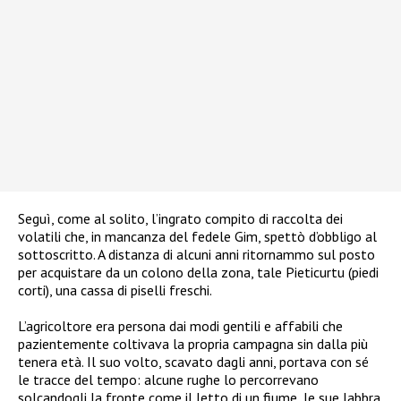
Seguì, come al solito, l’ingrato compito di raccolta dei
volatili che, in mancanza del fedele Gim, spettò d’obbligo al
sottoscritto. A distanza di alcuni anni ritornammo sul posto
per acquistare da un colono della zona, tale Pieticurtu (piedi
corti), una cassa di piselli freschi.
L’agricoltore era persona dai modi gentili e affabili che
pazientemente coltivava la propria campagna sin dalla più
tenera età. Il suo volto, scavato dagli anni, portava con sé
le tracce del tempo: alcune rughe lo percorrevano
solcandogli la fronte come il letto di un fiume, le sue labbra