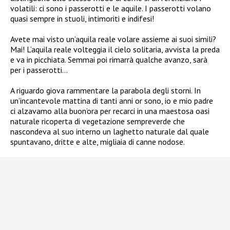
volatili: ci sono i passerotti e le aquile. I passerotti volano
quasi sempre in stuoli, intimoriti e indifesi!
Avete mai visto un’aquila reale volare assieme ai suoi simili?
Mai! L’aquila reale volteggia il cielo solitaria, avvista la preda
e va in picchiata. Semmai poi rimarrà qualche avanzo, sarà
per i passerotti…
A riguardo giova rammentare la parabola degli storni. In
un’incantevole mattina di tanti anni or sono, io e mio padre
ci alzavamo alla buon’ora per recarci in una maestosa oasi
naturale ricoperta di vegetazione sempreverde che
nascondeva al suo interno un laghetto naturale dal quale
spuntavano, dritte e alte, migliaia di canne nodose.