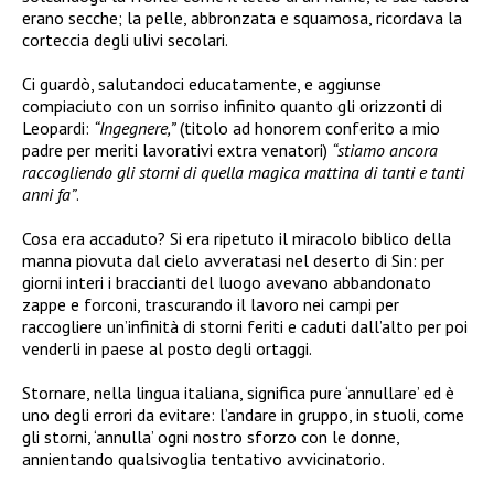
erano secche; la pelle, abbronzata e squamosa, ricordava la
corteccia degli ulivi secolari.
Ci guardò, salutandoci educatamente, e aggiunse
compiaciuto con un sorriso infinito quanto gli orizzonti di
Leopardi:
“Ingegnere,”
(titolo ad honorem conferito a mio
padre per meriti lavorativi extra venatori)
“stiamo ancora
raccogliendo gli storni di quella magica mattina di tanti e tanti
anni fa”
.
Cosa era accaduto? Si era ripetuto il miracolo biblico della
manna piovuta dal cielo avveratasi nel deserto di Sin: per
giorni interi i braccianti del luogo avevano abbandonato
zappe e forconi, trascurando il lavoro nei campi per
raccogliere un’infinità di storni feriti e caduti dall’alto per poi
venderli in paese al posto degli ortaggi.
Stornare, nella lingua italiana, significa pure ‘annullare’ ed è
uno degli errori da evitare: l’andare in gruppo, in stuoli, come
gli storni, ‘annulla’ ogni nostro sforzo con le donne,
annientando qualsivoglia tentativo avvicinatorio.