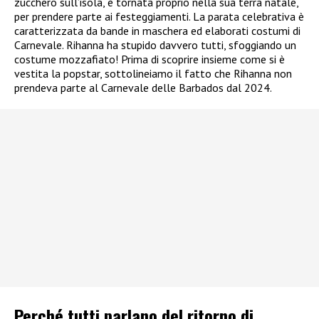
zucchero sull’isola, è tornata proprio nella sua terra natale,
per prendere parte ai festeggiamenti. La parata celebrativa è
caratterizzata da bande in maschera ed elaborati costumi di
Carnevale. Rihanna ha stupido davvero tutti, sfoggiando un
costume mozzafiato! Prima di scoprire insieme come si è
vestita la popstar, sottolineiamo il fatto che Rihanna non
prendeva parte al Carnevale delle Barbados dal 2024.
Perché tutti parlano del ritorno di