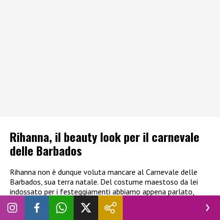
Rihanna, il beauty look per il carnevale
delle Barbados
Rihanna non è dunque voluta mancare al Carnevale delle
Barbados, sua terra natale. Del costume maestoso da lei
indossato per i festeggiamenti abbiamo appena parlato,
manca però qualche accenno al
beauty
look
.
La popstar ha
optato per un rossetto acceso e, soprattutto, a pietre