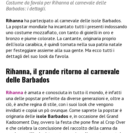
Costume da favola per Rihanna al carnevale delle
Barbados: i dettagli.
Rihanna
ha partecipato al carnevale delle isole Barbados.
La popstar mondiale ha incantato tutti i presenti indossando
uno costume mozzafiato, con tanto di gioielli in oro e
bronzo e piume colorate. La cantante, originaria proprio
dell’isola caraibica, è quindi tornata nella sua patria natale
per festeggiare assieme alla sua gente. Ma ecco tutti i
dettagli del suo look da favola.
Rihanna, il grande ritorno al carnevale
delle Barbados
Rihanna
è amata e conosciuta in tutto il mondo, è infatti
una delle popstar preferite da diverse generazioni e, oltre a
ciò, è anche regina di stile, con i suoi look che vengono
invidiati e copiai un pò ovunque. Come saprete la popstar è
originaria delle
isole Barbados
e, in occasione del Grand
Kadooment Day, ovvero la festa che pone fine al Crop Over
e che celebra la conclusione del raccolto della canna da