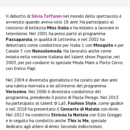
Il debutto di
Silvia Toffanin
nel mondo dello spettacolo è
avvenuto quando aveva solo 18 anni. Ha partecipato al
concorso di bellezza
Miss Italia
e ha iniziato a lavorare in
televisione. Nel 2001 ha preso parte al programma
Passaparola
, in qualità di Letterina, e nel 2002 ha
debuttato come conduttrice per Italia 1 con
Mosquito
e per
Canale 5 con
Nonsolomoda
. Ha lavorato anche come
inviata nella versione italiana del talent show Popstar, nel
2003, per poi condurre lo speciale Moda Mare a Porto Cervo
con Enrico Papi.
Nel 2004 è diventata giornalista e ha curato per due anni
una rubrica riservata a lei all’interno del programma
Verissimo
. Nel 2006 è diventata conduttrice del
programma, prendendo il posto di Paola Perego. Nel 2013
ha partecipato al talent di La5,
Fashion Style
, come giudice
e nel 2018 ha presentato il
Concerto di Natale
con Alvin.
Nel 2022 ha condotto
Striscia la Notizia
con Ezio Greggio
e in seguito ha condotto anche
This is Me
, speciale
dedicato agli allievi di Amici. Secondo indiscrezioni,