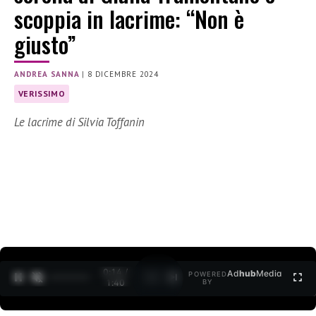
scoppia in lacrime: “Non è
giusto”
ANDREA SANNA
|
8 DICEMBRE 2024
VERISSIMO
Le lacrime di Silvia Toffanin
0:15 /
Ad
hub
Media
POWERED
1
/
2
1:40
BY