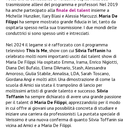
trasmissione allievi del programma e professori. Nel 2019
ha anche partecipato alla
finale del talent
insieme a
Michelle Hunziker, Ilary Blasi e Alessia Marcuzzi.
Maria De
Filippi
ha sempre mostrato grande fiducia in lei, tanto da
ospitarla spesso nella sua trasmissione. I due mondi delle
conduttrici si sono spesso uniti e intrecciati.
Nel 2024 il legame si è rafforzato con il programma
televisivo
This Is Me
, show con cui
Silvia Toffanin
ha
celebrato molti nomi importanti usciti dal talent show di
Maria De Filippi. Ha ospitato Emma, Irama, Enrico Nigiotti,
Diana Del Bufalo, Elena D’Amario, Stash, Alessandra
Amoroso, Giulia Stabile, Annalisa, LDA, Sarah Toscano,
Giordana Angi e molti altri. Una dimostrazione di come la
scuola di Amici sia stata il trampolino di lancio per
moltissimi artisti di grande talento e successo.
Silvia
Toffanin
ha sempre dichiarato di avere una grande passione
per il talent di
Maria De Filippi
, apprezzandolo per il modo
in cui offre ai giovani una possibilità concreta di studiare e
iniziare una carriera da professionisti. La puntata speciale di
Verissimo è una nuova conferma di quanto Silvia Toffanin sia
vicina ad Amici e a Maria De Filippi.