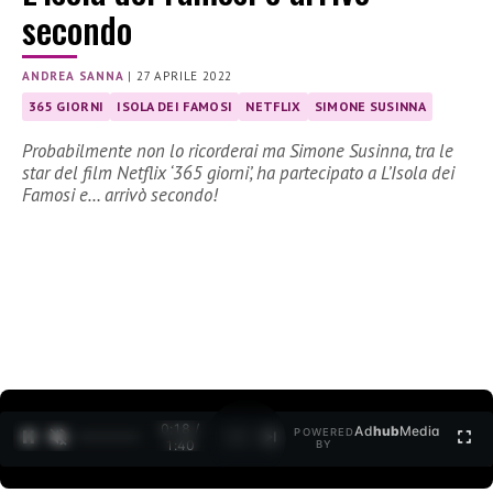
secondo
ANDREA SANNA
|
27 APRILE 2022
365 GIORNI
ISOLA DEI FAMOSI
NETFLIX
SIMONE SUSINNA
Probabilmente non lo ricorderai ma Simone Susinna, tra le
star del film Netflix ‘365 giorni’, ha partecipato a L’Isola dei
Famosi e… arrivò secondo!
0:19 /
Ad
hub
Media
POWERED
1
/
2
1:40
BY