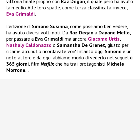
vittoria finale proprio con
Raz Degan
, il quale però ha avuto
la meglio. Alle loro spalle, come terza classificata, invece,
Eva Grimaldi
.
L’edizione di
Simone Susinna
, come possiamo ben vedere,
ha avuto diversi volti noti. Da
Raz Degan
a
Dayane Mello
,
per passare a
Eva Grimaldi
ma ancora
Giacomo Urtis
,
Nathaly Caldonazzo
o
Samantha De Grenet,
giusto per
citarne alcuni. Lo ricordavate voi? Intanto oggi
Simone
è un
noto attore e da oggi abbiamo modo di vederlo nel sequel di
365 giorni
, film
Netflix
che ha tra i protagonisti
Michele
Morrone
…