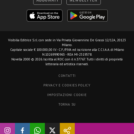
Visibilia Editrice S.r.l.
con sede in Via Privata Giovannino De Grassi 12/12A, 20123
Milano.
Capitale sociale € 100.000,00 I.V. - C.F./P.IVA ed iscrizione alla C.C.I.A.A. di Milano
N.10269990965 - REA MI-2519578.
Novella 2000 © 2026. Iscritta al ROC con il n.37767. Tutti i diritti di proprietà
letteraria ed artistica riservati.
CONTATTI
PRIVACY E COOKIES POLICY
IMPOSTAZIONI COOKIE
TORNA SU