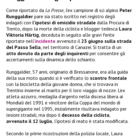
Come riportato da
La Presse
, l’ex campione di sci alpino
Peter
Runggaldier
pare sia stato iscritto nel registro degli
indagati con
l’ipotesi di omicidio stradale
dalla Procura di
Trento, dopo la morte della ciclista e blogger tedesca
Laura
Viktoria Härtig
, deceduta in seguito alle gravi ferite
riportate nell’
incidente
avvenuto il
23 giugno sulla strada
del Passo Sella
, nel territorio di Canazei. Si tratta di un
atto dovuto da parte degli inquirenti
per consentire gli
accertamenti sulla dinamica dello schianto.
Runggaldier, 57 anni, originario di Bressanone, era alla guida
della sua moto quando si è verificato lo
scontro frontale
con la bicicletta della giovane donna, che si trovava in
Trentino insieme al marito per il loro viaggio di nozze. L’ex
atleta azzurro, medaglia d’argento nella discesa libera ai
Mondiali del 1991 e vincitore della Coppa del mondo di
supergigante nel 1995, inizialmente risultava indagato per
lesioni stradali, ma dopo il
decesso della ciclista
,
avvenuto il 12 luglio
, l’ipotesi di reato è stata modificata.
Secondo le prime ricostruzioni della polizia locale, Laura