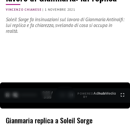
VINCENZO CHIANESE
|
1 NOVEMBRE 2021
Soleil Sorge fa insinuazioni sul lavoro di Gianmaria Antinolfi:
lui replica e fa chiarezza, svelando di cosa si occupa in
realtà.
0:06 /
Ad
hub
Media
POWERED
1
/
2
3:35
BY
Gianmaria replica a Soleil Sorge