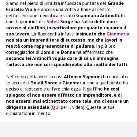
Siamo nel pieno di un’altra infuocata puntata del
Grande
Fratello Vip 6
e ancora una volta a finire al centro
dell’attenzione mediatica è stato
Gianmaria Antinolfi
. In
questi giorni infatti
Soleil
Sorge
ha fatto delle dure
accuse al gieffino, in particolare per quanto riguarda il
suo lavoro
. L’influencer ha infatti
insinuato che
Gianmaria
non sia un imprenditore di successo, ma che lavori in
realtà come rappresentante di pellame
. In più l’ex
corteggiatrice di
Uomini e Donne
ha affermato che
secondo lei Antinolfi voglia dare di sé un’immagine
farlocca che non corrisponderebbe alla realtà dei fatti
.
Nel corso della diretta così
Alfonso Signorini
ha riportato
le accuse di
Soleil Sorge
a
Gianmaria
, che a quel punto ha
deciso di replicare e di fare chiarezza. Il gieffino
ha così
spiegato di non essere affatto un imprenditore, e di
non essersi mai etichettato come tale, ma di essere un
dirigente aziendale
(
QUI
per il video). Queste le sue
dichiarazioni in merito.