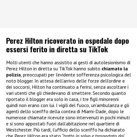
Perez Hilton ricoverato in ospedale dopo
essersi ferito in diretta su TikTok
Molti utenti che hanno assistito ai gesti di autolesionismo di
Perez Hilton in diretta su TikTok hanno subito
chiamato la
polizia
, preoccupati per l’evidente sofferenza psicologica del
noto blogger. In attesa dell’arrivo delle forze dell’ordine e
dei soccorsi, Hilton ha continuato a ferirsi, senza ascoltare i
vari utenti che gli chiedevano di smettere. Secondo quanto
riportato il blogger era solo in casa, i tre figli minorenni
quindi non erano con lui. I vigili del fuoco, un’ambulanza e gli
agenti dello sceriffo della contea di Miami-Dade, dopo le
numerose chiamate ricevute sono intervenuti in pochi minuti
e si sono appostati fuori dall’abitazione nel quartiere di
Westchester. Più tardi, l’ufficio dello sceriffo ha dichiarato
che Perez Hilton era stato
“tratto in salvo e trasportato dai