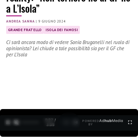
a L’Isola”
ANDREA SANNA
|
9 GIUGNO 2024
GRANDE FRATELLO
ISOLA DEI FAMOSI
Ci sarà ancora modo di vedere Sonia Bruganelli nel ruolo di
opinionista? Lei chiude a tale possibilità sia per il GF che
per L’Isola
0:28 /
Ad
hub
Media
POWERED
1
/
2
3:35
BY