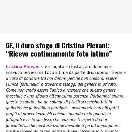
GF, il duro sfogo di Cristina Plevani:
“Ricevo continuamente foto intime”
Cristina Plevani
si è sfogata su Instagram dopo aver
ricevuto l’ennesima foto intima da parte di un uomo:
“Forse è
il caso di parlarne tra noi donne, perché non credo di essere
l’unica “fortunella” a trovare messaggi del genere in privato.
Come non credo essere l’unica a ritenere che questo genere
maschile e’ uno sfigato all’ennesima potenza. Parliamoci chiaro,
questo è sobrio…ho un collage di piselli screenshottati in
galleria che fa invidia a pornhub – ovviamente con allegati i
profili di provenienza. Mi chiedo: “quando te lo guardi, lo
fotografi e ce lo spedisci, che reazione ti aspetti da noi
fanciulle?!…che masturbazione mentale ti fai ad immaginarci
mentre riceviamo la tua posta virtuale?”. Perché io ti smonto