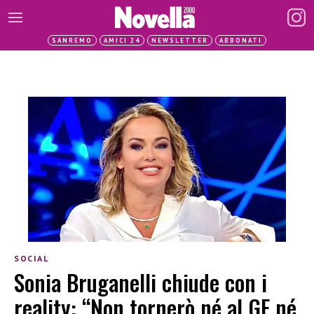
SANREMO
AMICI 24
NEWSLETTER
ABBONATI
SOCIAL
Sonia Bruganelli chiude con i
reality: “Non tornerò né al GF né