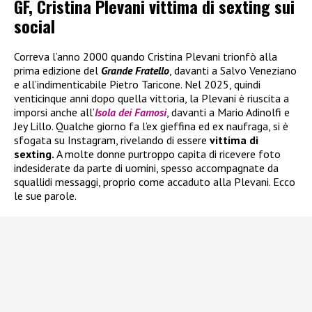
GF, Cristina Plevani vittima di sexting sui
social
Correva l’anno 2000 quando Cristina Plevani trionfò alla
prima edizione del
Grande Fratello
, davanti a Salvo Veneziano
e all’indimenticabile Pietro Taricone. Nel 2025, quindi
venticinque anni dopo quella vittoria, la Plevani è riuscita a
imporsi anche all’
Isola dei Famosi
, davanti a Mario Adinolfi e
Jey Lillo. Qualche giorno fa l’ex gieffina ed ex naufraga, si è
sfogata su Instagram, rivelando di essere
vittima di
sexting.
A molte donne purtroppo capita di ricevere foto
indesiderate da parte di uomini, spesso accompagnate da
squallidi messaggi, proprio come accaduto alla Plevani. Ecco
le sue parole.