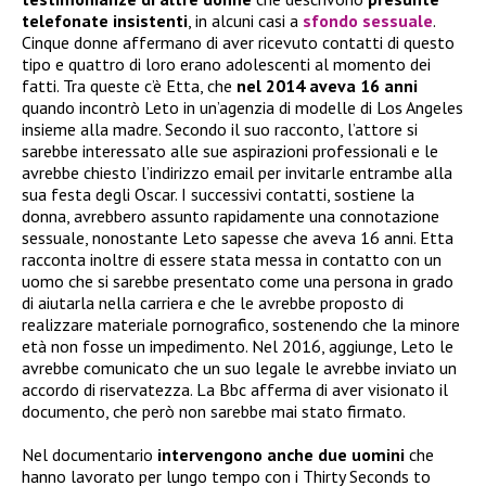
telefonate insistenti
, in alcuni casi a
sfondo sessuale
.
Cinque donne affermano di aver ricevuto contatti di questo
tipo e quattro di loro erano adolescenti al momento dei
fatti. Tra queste c’è Etta, che
nel 2014 aveva 16 anni
quando incontrò Leto in un’agenzia di modelle di Los Angeles
insieme alla madre. Secondo il suo racconto, l’attore si
sarebbe interessato alle sue aspirazioni professionali e le
avrebbe chiesto l’indirizzo email per invitarle entrambe alla
sua festa degli Oscar. I successivi contatti, sostiene la
donna, avrebbero assunto rapidamente una connotazione
sessuale, nonostante Leto sapesse che aveva 16 anni. Etta
racconta inoltre di essere stata messa in contatto con un
uomo che si sarebbe presentato come una persona in grado
di aiutarla nella carriera e che le avrebbe proposto di
realizzare materiale pornografico, sostenendo che la minore
età non fosse un impedimento. Nel 2016, aggiunge, Leto le
avrebbe comunicato che un suo legale le avrebbe inviato un
accordo di riservatezza. La Bbc afferma di aver visionato il
documento, che però non sarebbe mai stato firmato.
Nel documentario
intervengono anche due uomini
che
hanno lavorato per lungo tempo con i Thirty Seconds to