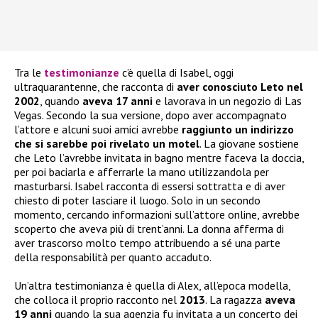
Tra le
testimonianze
c’è quella di Isabel, oggi
ultraquarantenne, che racconta di
aver conosciuto Leto nel
2002
, quando
aveva 17 anni
e lavorava in un negozio di Las
Vegas. Secondo la sua versione, dopo aver accompagnato
l’attore e alcuni suoi amici avrebbe
raggiunto un indirizzo
che si sarebbe poi rivelato un motel
. La giovane sostiene
che Leto l’avrebbe invitata in bagno mentre faceva la doccia,
per poi baciarla e afferrarle la mano utilizzandola per
masturbarsi. Isabel racconta di essersi sottratta e di aver
chiesto di poter lasciare il luogo. Solo in un secondo
momento, cercando informazioni sull’attore online, avrebbe
scoperto che aveva più di trent’anni. La donna afferma di
aver trascorso molto tempo attribuendo a sé una parte
della responsabilità per quanto accaduto.
Un’altra testimonianza è quella di Alex, all’epoca modella,
che colloca il proprio racconto nel
2013
. La ragazza
aveva
19 anni
quando la sua agenzia fu invitata a un concerto dei