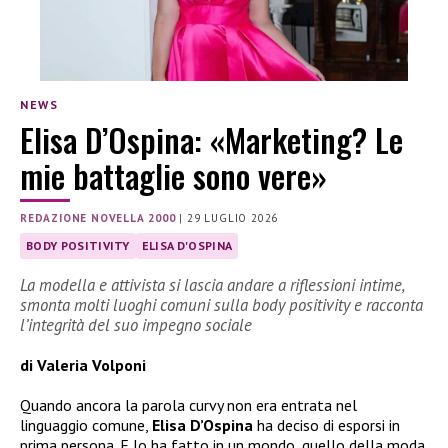
NEWS
Elisa D’Ospina: «Marketing? Le
mie battaglie sono vere»
REDAZIONE NOVELLA 2000
|
29 LUGLIO 2026
BODY POSITIVITY
ELISA D'OSPINA
La modella e attivista si lascia andare a riflessioni intime,
smonta molti luoghi comuni sulla body positivity e racconta
l’integrità del suo impegno sociale
di Valeria Volponi
Quando ancora la parola curvy non era entrata nel
linguaggio comune,
Elisa D’Ospina
ha deciso di esporsi in
prima persona. E lo ha fatto in un mondo, quello della moda