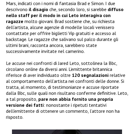
Mars, indicati con i nomi di fantasia Brad e Simon. I due
descrivono
il disagio
che, secondo loro, si sarebbe
diffuso
nello staff per il modo in cui Leto interagiva con
ragazze
molto giovani. Brad sostiene che, su richiesta
dell’artista, alcune agenzie di modelle locali venissero
contattate per offrire biglietti Vip gratuiti e accesso al
backstage. Le ragazze che salivano sul palco durante gli
ultimi brani, racconta ancora, sarebbero state
successivamente invitate nel camerino.
Le accuse nei confronti di Jared Leto, sottolinea la Bbc,
circolano online da diversi anni. L’emittente britannica
riferisce di aver individuato oltre
120 segnalazioni
relative
al comportamento dell’artista nei confronti delle donne. Si
tratta, al momento, di testimonianze e accuse riportate
dalla Bbc, sulle quali non risultano conferme definitive. Leto,
a tal proposito,
pare non abbia
fornito una propria
versione dei fatti
: nonostante i ripetuti tentativi
dell’emittente di ottenere un commento, l’attore non ha
risposto.