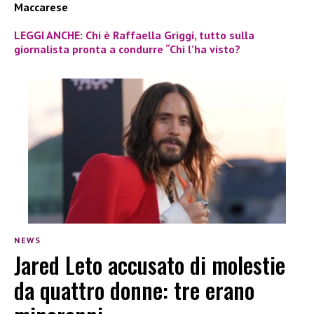
Maccarese
LEGGI ANCHE: Chi è Raffaella Griggi, tutto sulla
giornalista pronta a condurre “Chi l’ha visto?
NEWS
Jared Leto accusato di molestie
da quattro donne: tre erano