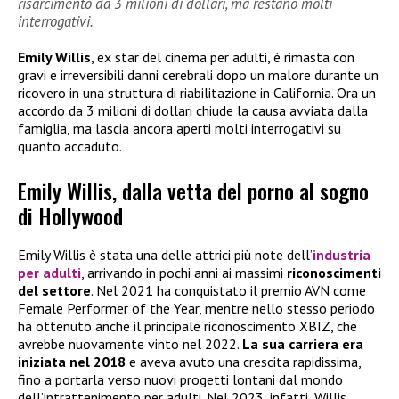
risarcimento da 3 milioni di dollari, ma restano molti
interrogativi.
Emily Willis
, ex star del cinema per adulti, è rimasta con
gravi e irreversibili danni cerebrali dopo un malore durante un
ricovero in una struttura di riabilitazione in California. Ora un
accordo da 3 milioni di dollari chiude la causa avviata dalla
famiglia, ma lascia ancora aperti molti interrogativi su
quanto accaduto.
Emily Willis, dalla vetta del porno al sogno
di Hollywood
Emily Willis è stata una delle attrici più note dell’
industria
per adulti
, arrivando in pochi anni ai massimi
riconoscimenti
del settore
. Nel 2021 ha conquistato il premio AVN come
Female Performer of the Year, mentre nello stesso periodo
ha ottenuto anche il principale riconoscimento XBIZ, che
avrebbe nuovamente vinto nel 2022.
La sua carriera era
iniziata nel 2018
e aveva avuto una crescita rapidissima,
fino a portarla verso nuovi progetti lontani dal mondo
dell’intrattenimento per adulti. Nel 2023, infatti, Willis