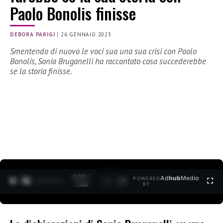
Paolo Bonolis finisse
DEBORA PARIGI
|
26 GENNAIO 2023
Smentendo di nuovo le voci sua una sua crisi con Paolo
Bonolis, Sonia Bruganelli ha raccontato cosa succederebbe
se la storia finisse.
0:30 /
Ad
hub
Media
POWERED
1
/
2
1:40
BY