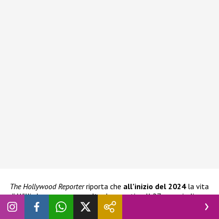
The Hollywood Reporter
riporta che
all’inizio del 2024
la vita
di Willis ha preso una svolta drammatica. Il 27 gennaio l’ex
star
è entrata volontariamente al Summit Malibu, struttura
di riabilitazione della California gestita da Malibu Lighthouse