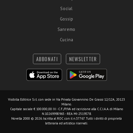
Social
Gossip
Sanremo
Cucina
ABBONATI
NEWSLETTER
Visibilia Editrice S.r.l.
con sede in Via Privata Giovannino De Grassi 12/12A, 20123
Milano.
Capitale sociale € 100.000,00 I.V. - C.F./P.IVA ed iscrizione alla C.C.I.A.A. di Milano
N.10269990965 - REA MI-2519578.
Novella 2000 © 2026. Iscritta al ROC con il n.37767. Tutti i diritti di proprietà
letteraria ed artistica riservati.