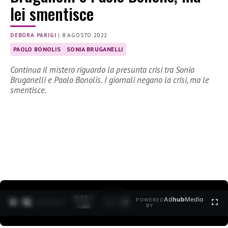
lei smentisce
DEBORA PARIGI
|
8 AGOSTO 2022
PAOLO BONOLIS
SONIA BRUGANELLI
Continua il mistero riguardo la presunta crisi tra Sonia
Bruganelli e Paolo Bonolis. I giornali negano la crisi, ma le
smentisce.
0:12 /
Ad
hub
Media
POWERED
1
/
2
1:40
BY