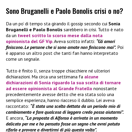
Sono Bruganelli e Paolo Bonolis crisi o no?
Da un po’ di tempo sta girando il gossip secondo cui
Sonia
Bruganelli e Paolo Bonolis
sarebbero in crisi. Tutto è nato
da un
tweet scritto lo scorso mese dalla nota
opinionista del
GF Vip
. Aveva scritto infatti:
“Gli amori
finiscono. Le persone che si sono amate non finiscono mai”.
Poi
è apparso un altro post che tanti fan hanno interpretato
come un segnale.
Tutto è finito lì, senza troppe chiacchiere né ulteriori
dichiarazioni. Ma circa una settimana fa
alcune
dichiarazioni di
Sonia
riguardo la sua scelta di tornare
ad essere opinionista al
Grande Fratello
nonostante
precedentemente avesse detto che era stata solo una
semplice esperienza, hanno riacceso il dubbio. Lei aveva
raccontato:
“È stata una scelta dettata da un periodo mio di
cambiamento e fare qualcosa di leggero credo possa aiutarmi”.
E ancora,
“La proposta di Alfonso è arrivata in un momento
delicato per me e ho pensato fosse un segno che avrei potuto
rifarlo e provare a divertirmi di più questa volta”.