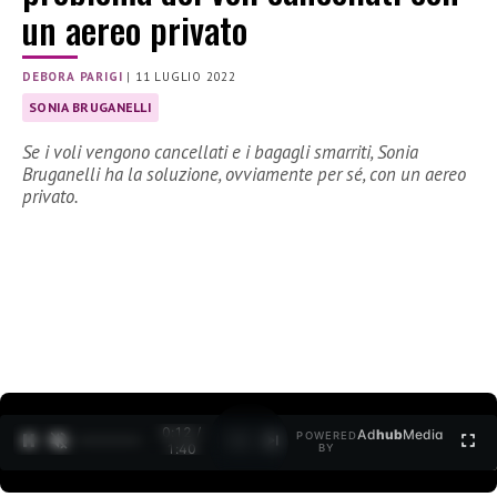
un aereo privato
DEBORA PARIGI
|
11 LUGLIO 2022
SONIA BRUGANELLI
Se i voli vengono cancellati e i bagagli smarriti, Sonia
Bruganelli ha la soluzione, ovviamente per sé, con un aereo
privato.
0:13 /
Ad
hub
Media
POWERED
1
/
2
1:40
BY