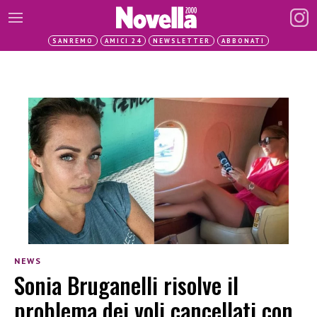
SANREMO
AMICI 24
NEWSLETTER
ABBONATI
NEWS
Sonia Bruganelli risolve il
problema dei voli cancellati con