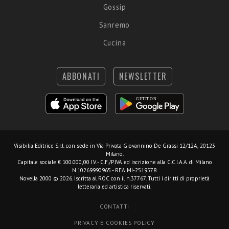
Gossip
Sanremo
Cucina
ABBONATI
NEWSLETTER
Visibilia Editrice S.r.l.
con sede in Via Privata Giovannino De Grassi 12/12A, 20123
Milano.
Capitale sociale € 100.000,00 I.V. - C.F./P.IVA ed iscrizione alla C.C.I.A.A. di Milano
N.10269990965 - REA MI-2519578.
Novella 2000 © 2026. Iscritta al ROC con il n.37767. Tutti i diritti di proprietà
letteraria ed artistica riservati.
CONTATTI
PRIVACY E COOKIES POLICY