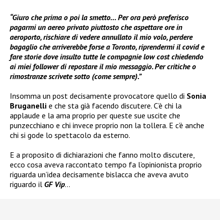
“Giuro che prima o poi la smetto… Per ora però preferisco
pagarmi un aereo privato piuttosto che aspettare ore in
aeroporto, rischiare di vedere annullato il mio volo, perdere
bagaglio che arriverebbe forse a Toronto, riprendermi il covid e
fare storie dove insulto tutte le compagnie low cost chiedendo
ai miei follower di repostare il mio messaggio. Per critiche o
rimostranze scrivete sotto (come sempre).”
Insomma un post decisamente provocatore quello di
Sonia
Bruganelli
e che sta già facendo discutere. C’è chi la
applaude e la ama proprio per queste sue uscite che
punzecchiano e chi invece proprio non la tollera. E c’è anche
chi si gode lo spettacolo da esterno.
E a proposito di dichiarazioni che fanno molto discutere,
ecco cosa aveva raccontato tempo fa l’opinionista proprio
riguarda un’idea decisamente bislacca che aveva avuto
riguardo il
GF Vip
…