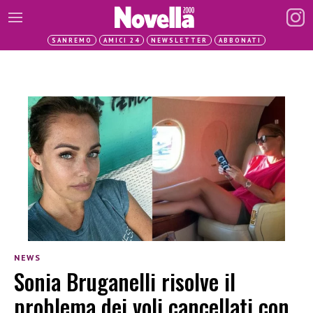
SANREMO
AMICI 24
NEWSLETTER
ABBONATI
NEWS
Sonia Bruganelli risolve il
problema dei voli cancellati con