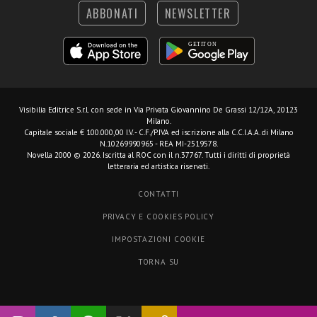
ABBONATI
NEWSLETTER
Visibilia Editrice S.r.l.
con sede in Via Privata Giovannino De Grassi 12/12A, 20123
Milano.
Capitale sociale € 100.000,00 I.V. - C.F./P.IVA ed iscrizione alla C.C.I.A.A. di Milano
N.10269990965 - REA MI-2519578.
Novella 2000 © 2026. Iscritta al ROC con il n.37767. Tutti i diritti di proprietà
letteraria ed artistica riservati.
CONTATTI
PRIVACY E COOKIES POLICY
IMPOSTAZIONI COOKIE
TORNA SU