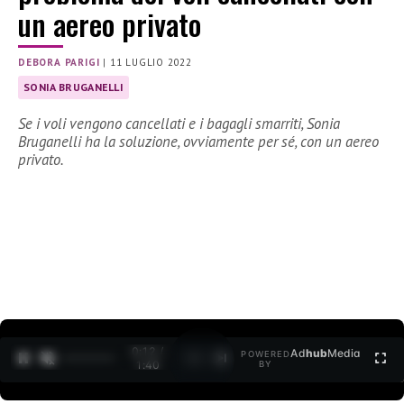
un aereo privato
DEBORA PARIGI
|
11 LUGLIO 2022
SONIA BRUGANELLI
Se i voli vengono cancellati e i bagagli smarriti, Sonia
Bruganelli ha la soluzione, ovviamente per sé, con un aereo
privato.
0:12 /
Ad
hub
Media
POWERED
1
/
2
1:40
BY