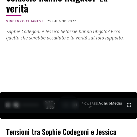
verità
VINCENZO CHIANESE
|
29 GIUGNO 2022
Sophie Codegoni e Jessica Selassié hanno litigato? Ecco
quello che sarebbe accaduto e la verità sul loro rapporto.
0:27 /
Ad
hub
Media
POWERED
1
/
2
3:35
BY
Tensioni tra Sophie Codegoni e Jessica