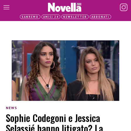
SANREMO
AMICI 24
NEWSLETTER
ABBONATI
NEWS
Sophie Codegoni e Jessica
Selassié hanno litigato? La