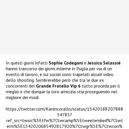
In questi giorni infatti
Sophie Codegoni
e
Jessica Selassié
hanno trascorso dei giorni insieme in Puglia per via di un
evento di lavoro, e sui social sono trapelati alcuni video
dello shooting. Sembrerebbe però che tra le due ex
concorrenti del
Grande Fratello Vip 6
tutto proceda per il
meglio e che dunque la loro amicizia stia proseguendo nel
migliore dei modi.
https://twitter.com/Karencorallo/status/15420188207888
54785?
ref_src=twsrc%5Etfw%7Ctwcamp%5Etweetembed%7Ctwt
erm%5E1542020685492817920%7Ctwgr%5E%7Ctwcon%