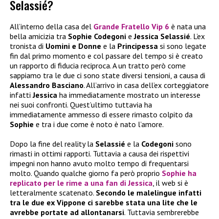
Selassié?
All’interno della casa del
Grande Fratello Vip 6
è nata una
bella amicizia tra
Sophie Codegoni
e
Jessica Selassié
. L’ex
tronista di
Uomini e Donne
e la
Principessa
si sono legate
fin dal primo momento e col passare del tempo si è creato
un rapporto di fiducia reciproca. A un tratto però come
sappiamo tra le due ci sono state diversi tensioni, a causa di
Alessandro Basciano
. All’arrivo in casa dell’ex corteggiatore
infatti
Jessica
ha immediatamente mostrato un interesse
nei suoi confronti. Quest’ultimo tuttavia ha
immediatamente ammesso di essere rimasto colpito da
Sophie
e tra i due come è noto è nato l’amore.
Dopo la fine del reality la
Selassié
e la
Codegoni
sono
rimasti in ottimi rapporti. Tuttavia a causa dei rispettivi
impegni non hanno avuto molto tempo di frequentarsi
molto. Quando qualche giorno fa però proprio
Sophie
ha
replicato per le rime a una fan di
Jessica
, il web si è
letteralmente scatenato.
Secondo le malelingue infatti
tra le due ex Vippone ci sarebbe stata una lite che le
avrebbe portate ad allontanarsi
. Tuttavia sembrerebbe