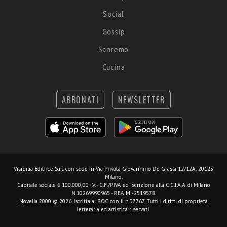
Social
Gossip
Sanremo
Cucina
ABBONATI
NEWSLETTER
Visibilia Editrice S.r.l.
con sede in Via Privata Giovannino De Grassi 12/12A, 20123
Milano.
Capitale sociale € 100.000,00 I.V. - C.F./P.IVA ed iscrizione alla C.C.I.A.A. di Milano
N.10269990965 - REA MI-2519578.
Novella 2000 © 2026. Iscritta al ROC con il n.37767. Tutti i diritti di proprietà
letteraria ed artistica riservati.