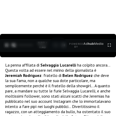
0:27 /
Ad
hub
Media
POWERED
1
/
2
1:40
BY
La penna affilata di
Selvaggia Lucarelli
ha colpito ancora…
Questa volta ad essere nel mirino della giornalista è
Jeremiah Rodriguez
: fratello di
Belen Rodriguez
che deve
la sua fama, non a qualche sua dote particolare, ma
semplicemente perché è il fratello della showgirl… A quanto
pare, a mandare su tutte le furie Selvaggia Lucarelli, e anche
moltissimi follower, sono stati alcuni scatti che Jeremias ha
pubblicato nel suo account Instagram che lo immortalavano
intento a fare pipì nei luoghi pubblici… Divertitissimo il
ragazzo, con un atteggiamento da bullo, ha ostentato il suo