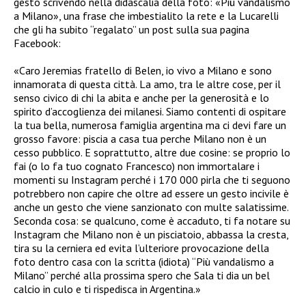
gesto scrivendo nella didascalia della foto: «Più vandalismo
a Milano», una frase che imbestialito la rete e la
Lucarelli
che gli ha subito “regalato” un post sulla sua pagina
Facebook:
«
Caro Jeremias fratello di Belen, io vivo a Milano e sono
innamorata di questa città. La amo, tra le altre cose, per il
senso civico di chi la abita e anche per la generosità e lo
spirito d’accoglienza dei milanesi. Siamo contenti di ospitare
la tua bella, numerosa famiglia argentina ma ci devi fare un
grosso favore: piscia a casa tua perche Milano non è un
cesso pubblico. E soprattutto, altre due cosine: se proprio lo
fai (o lo fa tuo cognato Francesco) non immortalare i
momenti su Instagram perché i 170 000 pirla che ti seguono
potrebbero non capire che oltre ad essere un gesto incivile è
anche un gesto che viene sanzionato con multe salatissime.
Seconda cosa: se qualcuno, come è accaduto, ti fa notare su
Instagram che Milano non è un pisciatoio, abbassa la cresta,
tira su la cerniera ed evita l’ulteriore provocazione della
foto dentro casa con la scritta (idiota) “Più vandalismo a
Milano” perché alla prossima spero che Sala ti dia un bel
calcio in culo e ti rispedisca in Argentina.»