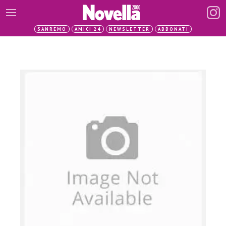
SANREMO
AMICI 24
NEWSLETTER
ABBONATI