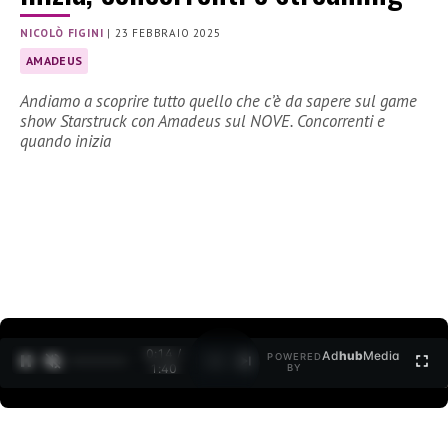
NICOLÒ FIGINI
|
23 FEBBRAIO 2025
AMADEUS
Andiamo a scoprire tutto quello che c’è da sapere sul game
show Starstruck con Amadeus sul NOVE. Concorrenti e
quando inizia
0:15 /
Ad
hub
Media
POWERED
1
/
2
1:40
BY