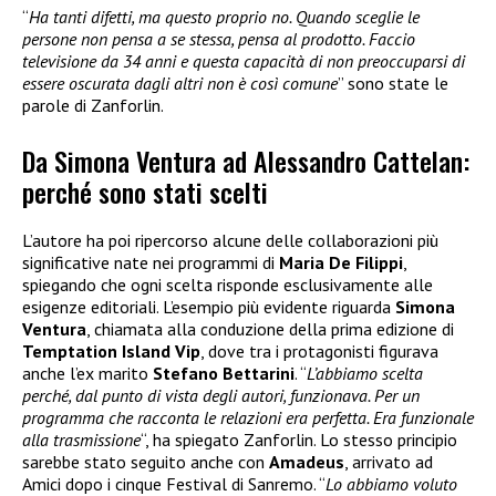
“
Ha tanti difetti, ma questo proprio no. Quando sceglie le
persone non pensa a se stessa, pensa al prodotto. Faccio
televisione da 34 anni e questa capacità di non preoccuparsi di
essere oscurata dagli altri non è così comune
” sono state le
parole di Zanforlin.
Da Simona Ventura ad Alessandro Cattelan:
perché sono stati scelti
L’autore ha poi ripercorso alcune delle collaborazioni più
significative nate nei programmi di
Maria De Filippi
,
spiegando che ogni scelta risponde esclusivamente alle
esigenze editoriali. L’esempio più evidente riguarda
Simona
Ventura
, chiamata alla conduzione della prima edizione di
Temptation Island Vip
, dove tra i protagonisti figurava
anche l’ex marito
Stefano Bettarini
. “
L’abbiamo scelta
perché, dal punto di vista degli autori, funzionava. Per un
programma che racconta le relazioni era perfetta. Era funzionale
alla trasmissione
“, ha spiegato Zanforlin. Lo stesso principio
sarebbe stato seguito anche con
Amadeus
, arrivato ad
Amici dopo i cinque Festival di Sanremo. “
Lo abbiamo voluto