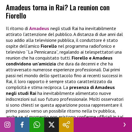
Amadeus torna in Rai? La reunion con
Fiorello
Il ritorno di
Amadeus
negli studi Rai ha inevitabilmente
attirato l’attenzione del pubblico. A distanza di due anni dal
suo addio alla televisione pubblica, il conduttore è stato
ospite dell’amico
Fiorello
nel programma radiofonico e
televisivo “La Pennicanza”, regalando ai telespettatori una
reunion che ha conquistato tutti.
Fiorello e Amadeus
condividono un’amicizia
che dura da decenni e che ha
attraversato numerose esperienze professionali. Dai primi
passi nel mondo dello spettacolo fino ai recenti successi in
Rai, il loro rapporto è sempre stato caratterizzato da
complicità e stima reciproca. La
presenza di Amadeus
negli studi Rai
ha inevitabilmente alimentato nuove
indiscrezioni sul suo futuro professionale. Molti osservatori
si sono chiesti se questa apparizione possa rappresentare il
primo passo verso un possibile ritorno nella tv pubblica,
anche se al momento non esistono conferme ufficiali in tal
senso.